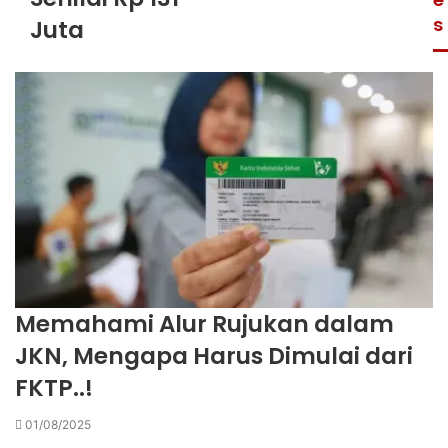
s
Juta
Memahami Alur Rujukan dalam
JKN, Mengapa Harus Dimulai dari
FKTP..!
01/08/2025