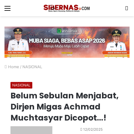
Menu
S
fo
Home
/
NASIONAL
NASIONAL
Belum Sebulan Menjabat,
Dirjen Migas Achmad
Muchtasyar Dicopot…!
Send
12/02/2025