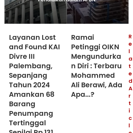
Layanan Lost
Ramai
R
e
and Found KAI
Petinggi OIKN
l
Divre III
Mengundurka
a
Palembang,
n Diri : Terbaru
t
e
Sepanjang
Mohammed
d
Tahun 2024
Ali Berawi, Ada
A
Amankan 68
Apa...?
r
Barang
t
i
Penumpang
c
Tertinggal
l
Senilai Rp 131
e