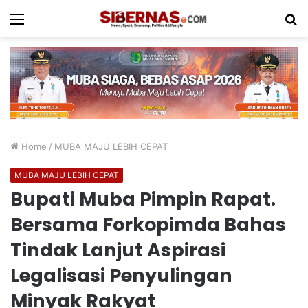
Menu
S
fo
Home
/
MUBA MAJU LEBIH CEPAT
MUBA MAJU LEBIH CEPAT
Bupati Muba Pimpin Rapat.
Bersama Forkopimda Bahas
Tindak Lanjut Aspirasi
Legalisasi Penyulingan
Minyak Rakyat