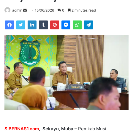
Send
admin
15/06/2026
0
2 minutes read
an
email
SIBERNAS1.com
, Sekayu, Muba
– Pemkab Musi