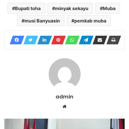
Bupati toha
minyak sekayu
Muba
musi Banyuasin
pemkab muba
admin
Website