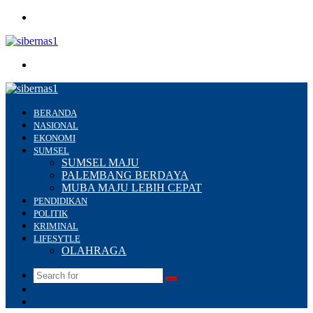
Menu
Search
for
BERANDA
NASIONAL
EKONOMI
SUMSEL
SUMSEL MAJU
PALEMBANG BERDAYA
MUBA MAJU LEBIH CEPAT
PENDIDIKAN
POLITIK
KRIMINAL
LIFESYTLE
OLAHRAGA
Search
Switch
for
skin
Sidebar