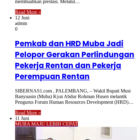
membuahkan prestasi. Melalui…
Read More »
12 Juni
admin
0
Pemkab dan HRD Muba Jadi
Pelopor Gerakan Perlindungan
Pekerja Rentan dan Pekerja
Perempuan Rentan
SIBERNAS1.com , PALEMBANG, – Wakil Bupati Musi
Banyuasin (Muba) Kyai Abdur Rohman Husen melantik
Pengurus Forum Human Resources Development (HRD)…
Read More »
11 Juni
MUBA MAJU LEBIH CEPAT