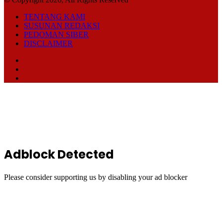
TENTANG KAMI
SUSUNAN REDAKSI
PEDOMAN SIBER
DISCLAIMER
Facebook
TikTok
RSS
Back
to
top
button
Adblock Detected
Please consider supporting us by disabling your ad blocker