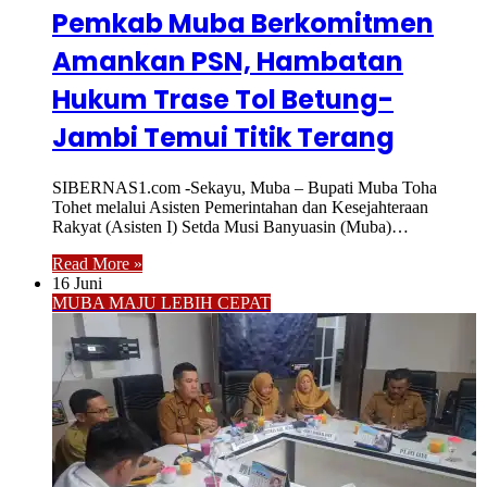
Pemkab Muba Berkomitmen
Amankan PSN, Hambatan
Hukum Trase Tol Betung-
Jambi Temui Titik Terang
SIBERNAS1.com -Sekayu, Muba – Bupati Muba Toha
Tohet melalui Asisten Pemerintahan dan Kesejahteraan
Rakyat (Asisten I) Setda Musi Banyuasin (Muba)…
Read More »
16 Juni
MUBA MAJU LEBIH CEPAT