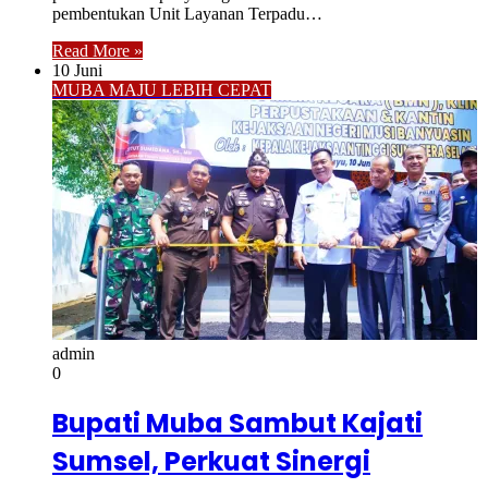
pembentukan Unit Layanan Terpadu…
Read More »
10 Juni
MUBA MAJU LEBIH CEPAT
admin
0
Bupati Muba Sambut Kajati
Sumsel, Perkuat Sinergi