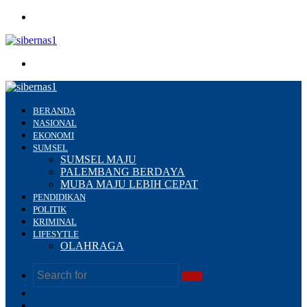
Menu
Search
for
BERANDA
NASIONAL
EKONOMI
SUMSEL
SUMSEL MAJU
PALEMBANG BERDAYA
MUBA MAJU LEBIH CEPAT
PENDIDIKAN
POLITIK
KRIMINAL
LIFESYTLE
OLAHRAGA
Search
Switch
for
skin
Sidebar