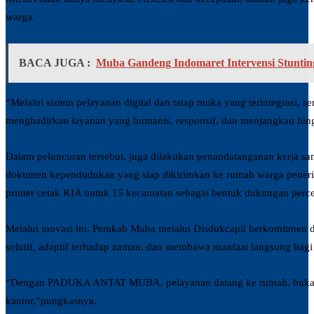
warga.
BACA JUGA :
Muba Gandeng Indomaret Intervensi Stuntin
“Melalui sistem pelayanan digital dan tatap muka yang terintegrasi, ser
menghadirkan layanan yang humanis, responsif, dan menjangkau hing
Dalam peluncuran tersebut, juga dilakukan penandatanganan kerja sa
dokumen kependudukan yang siap dikirimkan ke rumah warga penerima
printer cetak KIA untuk 15 kecamatan sebagai bentuk dukungan percep
Melalui inovasi ini, Pemkab Muba melalui Disdukcapil berkomitmen
solutif, adaptif terhadap zaman, dan membawa manfaat langsung bagi
“Dengan PADUKA ANTAT MUBA, pelayanan datang ke rumah, bukan 
kantor,”pungkasnya.