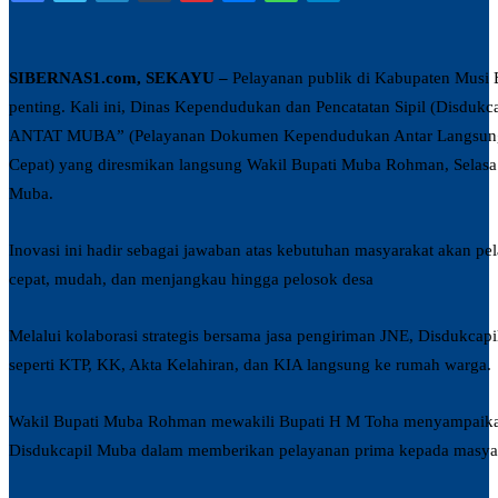
SIBERNAS1.com, SEKAYU –
Pelayanan publik di Kabupaten Musi 
penting. Kali ini, Dinas Kependudukan dan Pencatatan Sipil (Disd
ANTAT MUBA” (Pelayanan Dokumen Kependudukan Antar Langsung 
Cepat) yang diresmikan langsung Wakil Bupati Muba Rohman, Selasa 
Muba.
Inovasi ini hadir sebagai jawaban atas kebutuhan masyarakat akan p
cepat, mudah, dan menjangkau hingga pelosok desa
Melalui kolaborasi strategis bersama jasa pengiriman JNE, Disdukca
seperti KTP, KK, Akta Kelahiran, dan KIA langsung ke rumah warga.
Wakil Bupati Muba Rohman mewakili Bupati H M Toha menyampaikan 
Disdukcapil Muba dalam memberikan pelayanan prima kepada masya