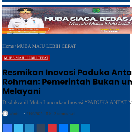
Home
/
MUBA MAJU LEBIH CEPAT
MUBA MAJU LEBIH CEPAT
Resmikan Inovasi Paduka Ant
Rohman: Pemerintah Bukan unt
Melayani
Disdukcapil Muba Luncurkan Inovasi “PADUKA ANTAT
Send
admin
24/06/2025
0
2 minutes read
an
email