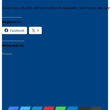
Acara turut dihadiri oleh perwakilan Forkopimda, para camat, dan 
Bagikan ini:
Facebook
X
Menyukai ini:
Memuat...