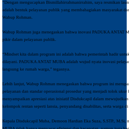
“Dengan mengucapkan Bismillahirrahmanirrahim, saya resmikan l
adalah bentuk pelayanan publik yang membahagiakan masyarakat da
Wabup Rohman.
Wabup Rohman juga menegaskan bahwa inovasi PADUKA ANTAT MUB
pikir dalam pelayanan publik.
“Mindset kita dalam program ini adalah bahwa pemerintah hadir untu
dilayani. PADUKA ANTAT MUBA adalah wujud nyata inovasi pelayan
langsung ke rumah warga,” tegasnya.
Lebih lanjut, Wabup Rohman menegaskan bahwa program ini merupaka
pelayanan dan standar operasional prosedur yang menjadi tolok ukur k
menyampaikan apresiasi atas inisiatif Disdukcapil dalam mewujudkan
kelompok rentan seperti lansia, penyandang disabilitas, serta warga di 
Kepala Disdukcapil Muba, Demoon Hardian Eka Suza, S.STP., M.
MUBA tidak hanya menyasar efisiensi dan kecepatan, namun juga ken