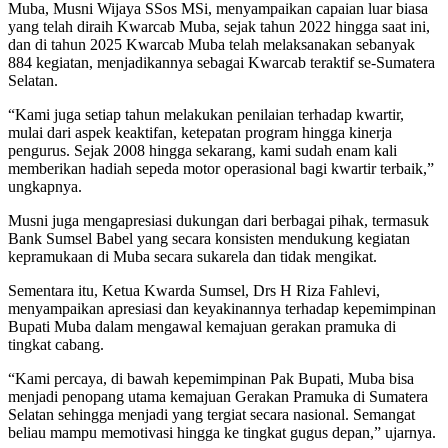
Muba, Musni Wijaya SSos MSi, menyampaikan capaian luar biasa
yang telah diraih Kwarcab Muba, sejak tahun 2022 hingga saat ini,
dan di tahun 2025 Kwarcab Muba telah melaksanakan sebanyak
884 kegiatan, menjadikannya sebagai Kwarcab teraktif se-Sumatera
Selatan.
“Kami juga setiap tahun melakukan penilaian terhadap kwartir,
mulai dari aspek keaktifan, ketepatan program hingga kinerja
pengurus. Sejak 2008 hingga sekarang, kami sudah enam kali
memberikan hadiah sepeda motor operasional bagi kwartir terbaik,”
ungkapnya.
Musni juga mengapresiasi dukungan dari berbagai pihak, termasuk
Bank Sumsel Babel yang secara konsisten mendukung kegiatan
kepramukaan di Muba secara sukarela dan tidak mengikat.
Sementara itu, Ketua Kwarda Sumsel, Drs H Riza Fahlevi,
menyampaikan apresiasi dan keyakinannya terhadap kepemimpinan
Bupati Muba dalam mengawal kemajuan gerakan pramuka di
tingkat cabang.
“Kami percaya, di bawah kepemimpinan Pak Bupati, Muba bisa
menjadi penopang utama kemajuan Gerakan Pramuka di Sumatera
Selatan sehingga menjadi yang tergiat secara nasional. Semangat
beliau mampu memotivasi hingga ke tingkat gugus depan,” ujarnya.