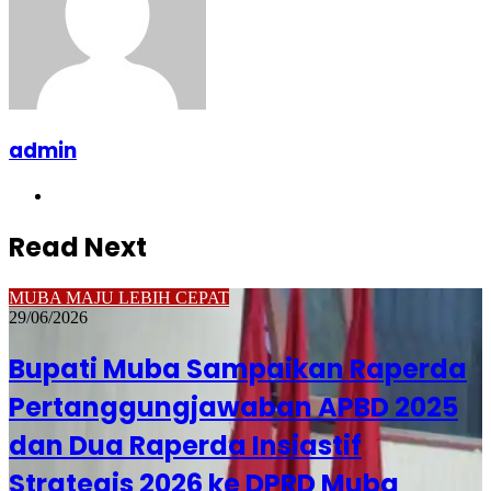
admin
Website
Read Next
MUBA MAJU LEBIH CEPAT
29/06/2026
Bupati Muba Sampaikan Raperda
Pertanggungjawaban APBD 2025
dan Dua Raperda Insiastif
Strategis 2026 ke DPRD Muba