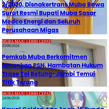
2/2020, Disnakertrans Muba Bawa
Surat Resmi Bupati Muba Sasar
Medco Energi dan Seluruh
Perusahaan Migas
MUBA MAJU LEBIH CEPAT
25/06/2026
Pemkab Muba Berkomitmen
Amankan PSN, Hambatan Hukum
Trase Tol Betung-Jambi Temui
Titik Terang
MUBA MAJU LEBIH CEPAT
24/06/2026