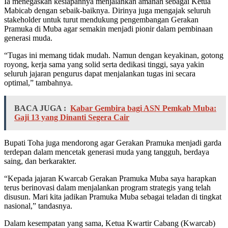
Ia menegaskan kesiapannya menjalankan amanah sebagai Ketua
Mabicab dengan sebaik-baiknya. Dirinya juga mengajak seluruh
stakeholder untuk turut mendukung pengembangan Gerakan
Pramuka di Muba agar semakin menjadi pionir dalam pembinaan
generasi muda.
“Tugas ini memang tidak mudah. Namun dengan keyakinan, gotong
royong, kerja sama yang solid serta dedikasi tinggi, saya yakin
seluruh jajaran pengurus dapat menjalankan tugas ini secara
optimal,” tambahnya.
BACA JUGA :
Kabar Gembira bagi ASN Pemkab Muba:
Gaji 13 yang Dinanti Segera Cair
Bupati Toha juga mendorong agar Gerakan Pramuka menjadi garda
terdepan dalam mencetak generasi muda yang tangguh, berdaya
saing, dan berkarakter.
“Kepada jajaran Kwarcab Gerakan Pramuka Muba saya harapkan
terus berinovasi dalam menjalankan program strategis yang telah
disusun. Mari kita jadikan Pramuka Muba sebagai teladan di tingkat
nasional,” tandasnya.
Dalam kesempatan yang sama, Ketua Kwartir Cabang (Kwarcab)