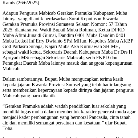
Kamis (26/6/2025).
Adapun Pengurus Mabicab Gerakan Pramuka Kabupaten Muba
lainnya yang dilantik berdasarkan Surat Keputusan Kwarda
Gerakan Pramuka Provinsi Sumatera Selatan Nomor : 57 Tahun
2025, diantaranya, Wakil Bupati Muba Rohman, Ketua DPRD
Muba Afitni Junaidi Gumai, Dandim 0401 Muba Dandim 0401
Muba Letkol Inf Erry Dwianto SPsi MHan, Kapolres Muba AKBP
God Parlasro Sinaga, Kajari Muba Aka Kurniawan SH MH,
sebagai wakil ketua, Sekretaris Daerah Kabupaten Muba Dr Drs H
Apriyadi MSi sebagai Sekretaris Mabicab, serta FKPD dan
Perangkat Daerah Muba lainnya masuk dan anggota kepengurusan
Mabicab.
Dalam sambutannya, Bupati Muba mengucapkan terima kasih
kepada jajaran Kwarda Provinsi Sumsel yang telah hadir langsung
serta memberikan kepercayaan kepada dirinya dan jajaran pengurus
Mabicab yang baru dilantik.
“Gerakan Pramuka adalah wadah pendidikan luar sekolah yang
memiliki tugas mulia dalam membentuk karakter generasi muda agar
menjadi kader pembangunan yang bermoral Pancasila, cinta tanah
air, dan memiliki semangat persatuan dan kesatuan,” ujar Bupati
Toha.