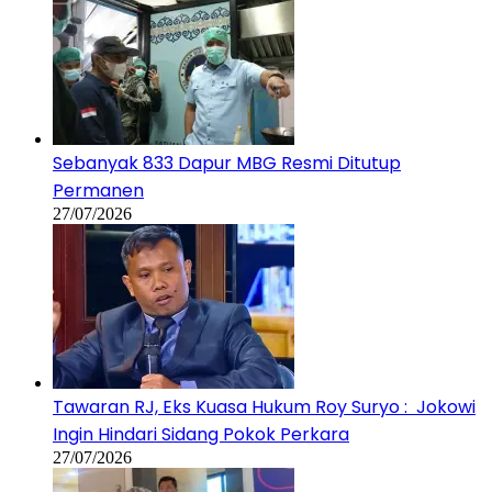
Sebanyak 833 Dapur MBG Resmi Ditutup
Permanen
27/07/2026
Tawaran RJ, Eks Kuasa Hukum Roy Suryo : Jokowi
Ingin Hindari Sidang Pokok Perkara
27/07/2026