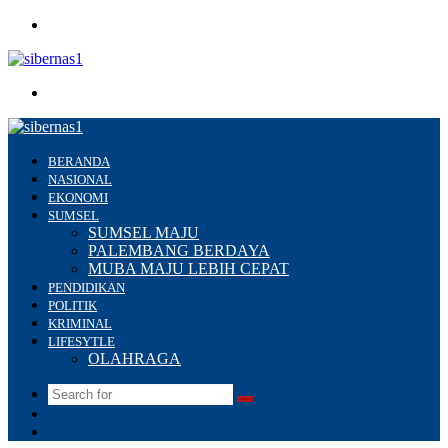
Menu
Search
for
BERANDA
NASIONAL
EKONOMI
SUMSEL
SUMSEL MAJU
PALEMBANG BERDAYA
MUBA MAJU LEBIH CEPAT
PENDIDIKAN
POLITIK
KRIMINAL
LIFESYTLE
OLAHRAGA
Search
Switch
for
skin
Sidebar