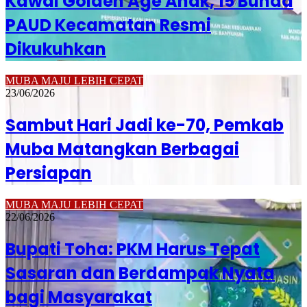
Kawal Golden Age Anak, 15 Bunda
PAUD Kecamatan Resmi
Dikukuhkan
MUBA MAJU LEBIH CEPAT
23/06/2026
Sambut Hari Jadi ke-70, Pemkab
Muba Matangkan Berbagai
Persiapan
MUBA MAJU LEBIH CEPAT
22/06/2026
Bupati Toha: PKM Harus Tepat
Sasaran dan Berdampak Nyata
bagi Masyarakat