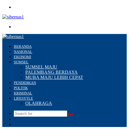
Menu
Search
for
BERANDA
NASIONAL
EKONOMI
SUMSEL
SUMSEL MAJU
PALEMBANG BERDAYA
MUBA MAJU LEBIH CEPAT
PENDIDIKAN
POLITIK
KRIMINAL
LIFESYTLE
OLAHRAGA
Search
Switch
for
skin
Sidebar