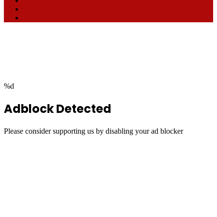
TikTok
RSS
Facebook
Twitter
WhatsApp
Telegram
Back
to
top
button
%d
Adblock Detected
Please consider supporting us by disabling your ad blocker