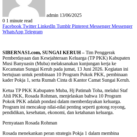
admin
13/06/2025
0
1 minute read
Facebook
Twitter
LinkedIn
Tumblr
Pinterest
Messenger
Messenger
WhatsApp
Telegram
SIBERNAS1.com, SUNGAI KERUH –
Tim Penggerak
Pemberdayaan dan Kesejahteraan Keluarga (TP PKK) Kabupaten
Musi Banyuasin (Muba) melaksanakan kunjungan kerja ke
Kecamatan Sungai Keruh pada jumat, 13 Juni 2026. Kegiatan ini
bertujuan untuk pembinaan 10 Program Pokok PKK, pembinaan
kader Pokja 1, serta Rumah Cinta di Kantor Camat Sungai Keruh.
Ketua TP PKK Kabupaten Muba, Hj Patimah Toha, melalui Staf
Ahli PKK, Rosada Rohman, menjelaskan bahwa 10 Program
Pokok PKK adalah pondasi dalam memberdayakan keluarga.
Program ini mencakup nilai-nilai penting seperti gotong royong,
pendidikan, kesehatan, ekonomi, dan ketahanan keluarga.
Pernyataan Rosada Rohman
Rosada menekankan peran strategis Pokja 1 dalam membina