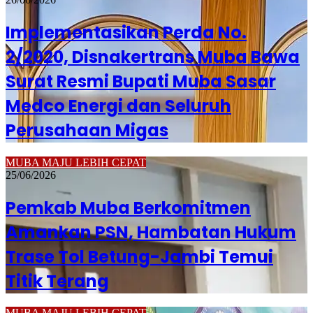
Implementasikan Perda No.
2/2020, Disnakertrans Muba Bawa
Surat Resmi Bupati Muba Sasar
Medco Energi dan Seluruh
Perusahaan Migas
MUBA MAJU LEBIH CEPAT
25/06/2026
Pemkab Muba Berkomitmen
Amankan PSN, Hambatan Hukum
Trase Tol Betung-Jambi Temui
Titik Terang
MUBA MAJU LEBIH CEPAT