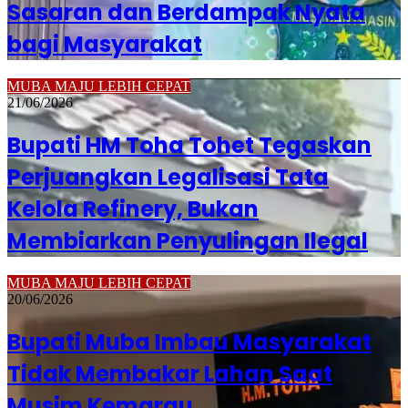
Sasaran dan Berdampak Nyata
bagi Masyarakat
MUBA MAJU LEBIH CEPAT
21/06/2026
Bupati HM Toha Tohet Tegaskan
Perjuangkan Legalisasi Tata
Kelola Refinery, Bukan
Membiarkan Penyulingan Ilegal
MUBA MAJU LEBIH CEPAT
20/06/2026
Bupati Muba Imbau Masyarakat
Tidak Membakar Lahan Saat
Musim Kemarau