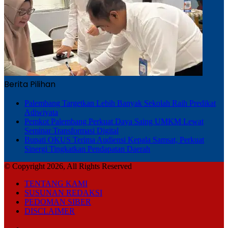
Berita Pilihan
Palembang Targetkan Lebih Banyak Sekolah Raih Predikat
Adiwiyata
Pemkot Palembang Perkuat Daya Saing UMKM Lewat
Seminar Transformasi Digital
Bupati OKUS Terima Audiensi Kepala Samsat, Perkuat
Sinergi Tingkatkan Pendapatan Daerah
© Copyright 2026, All Rights Reserved
TENTANG KAMI
SUSUNAN REDAKSI
PEDOMAN SIBER
DISCLAIMER
Facebook