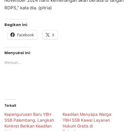
November 2024 nanti kemenangan akan berada di tangan
RDPS,” kata dia. (pitria)
Bagikan ini:
Facebook
X
Menyukai ini:
Memuat...
Terkait
Kepengurusan Baru YBH
Keadilan Menyapa Warga:
SSB Palembang, Langkah
YBH SSB Kawal Layanan
Konkret Berikan Keadilan
Hukum Gratis di