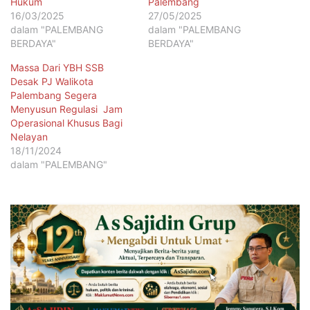
Hukum
Palembang
16/03/2025
27/05/2025
dalam "PALEMBANG
dalam "PALEMBANG
BERDAYA"
BERDAYA"
Massa Dari YBH SSB
Desak PJ Walikota
Palembang Segera
Menyusun Regulasi Jam
Operasional Khusus Bagi
Nelayan
18/11/2024
dalam "PALEMBANG"