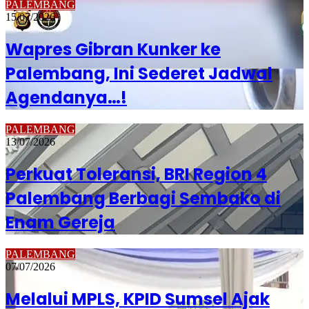
PALEMBANG
15/07/2026
Wapres Gibran Kunker ke
Palembang, Ini Sederet Jadwal
Agendanya…!
PALEMBANG
13/07/2026
Perkuat Toleransi, BRI Region 4
Palembang Berbagi Sembako di
Enam Gereja
PALEMBANG
07/07/2026
Melalui MPLS, KPID Sumsel Ajak