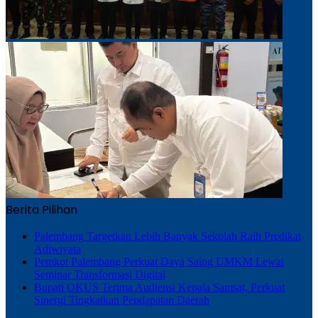
Berita Pilihan
Palembang Targetkan Lebih Banyak Sekolah Raih Predikat
Adiwiyata
Pemkot Palembang Perkuat Daya Saing UMKM Lewat
Seminar Transformasi Digital
Bupati OKUS Terima Audiensi Kepala Samsat, Perkuat
Sinergi Tingkatkan Pendapatan Daerah