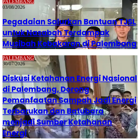
PALEMBANG
03/08/2026
Pegadaian Salurkan Bantuan TJSL
untuk Nasabah Terdampak
Musibah Kebakaran di Palembang
PALEMBANG
30/07/2026
Diskusi Ketahanan Energi Nasional
di Palembang, Dorong
Pemanfaatan Sampah Jadi Energi
Terbarukan dan Batubara
menjadi Sumber Ketahanan
Energi