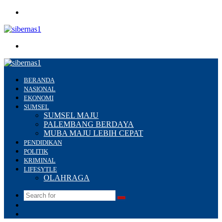
Menu
Search
for
BERANDA
NASIONAL
EKONOMI
SUMSEL
SUMSEL MAJU
PALEMBANG BERDAYA
MUBA MAJU LEBIH CEPAT
PENDIDIKAN
POLITIK
KRIMINAL
LIFESYTLE
OLAHRAGA
Search
Switch
for
skin
Sidebar