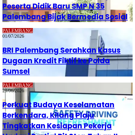
Peserta Didik Baru SMP N 35
Palembang Bijak Bermedia Sosial
PALEMBANG
01/07/2026
BRI Palembang Serahkan Kasus
Dugaan Kredit Fiktif ke Polda
Sumsel
PALEMBANG
29/06/2026
Perkuat Budaya Keselamatan
Berkendara, Kilang Plaju
Tingkatkan Kesiapan Pekerja