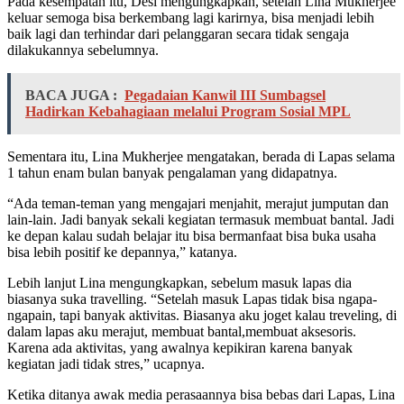
Pada kesempatan itu, Desi mengungkapkan, setelah Lina Mukherjee
keluar semoga bisa berkembang lagi karirnya, bisa menjadi lebih
baik lagi dan terhindar dari pelanggaran secara tidak sengaja
dilakukannya sebelumnya.
BACA JUGA :
Pegadaian Kanwil III Sumbagsel
Hadirkan Kebahagiaan melalui Program Sosial MPL
Sementara itu, Lina Mukherjee mengatakan, berada di Lapas selama
1 tahun enam bulan banyak pengalaman yang didapatnya.
“Ada teman-teman yang mengajari menjahit, merajut jumputan dan
lain-lain. Jadi banyak sekali kegiatan termasuk membuat bantal. Jadi
ke depan kalau sudah belajar itu bisa bermanfaat bisa buka usaha
bisa lebih positif ke depannya,” katanya.
Lebih lanjut Lina mengungkapkan, sebelum masuk lapas dia
biasanya suka travelling. “Setelah masuk Lapas tidak bisa ngapa-
ngapain, tapi banyak aktivitas. Biasanya aku joget kalau treveling, di
dalam lapas aku merajut, membuat bantal,membuat aksesoris.
Karena ada aktivitas, yang awalnya kepikiran karena banyak
kegiatan jadi tidak stres,” ucapnya.
Ketika ditanya awak media perasaannya bisa bebas dari Lapas, Lina