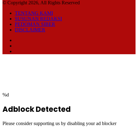
© Copyright 2026, All Rights Reserved
TENTANG KAMI
SUSUNAN REDAKSI
PEDOMAN SIBER
DISCLAIMER
Facebook
TikTok
RSS
Facebook
Twitter
WhatsApp
Telegram
Back
to
top
button
%d
Adblock Detected
Please consider supporting us by disabling your ad blocker