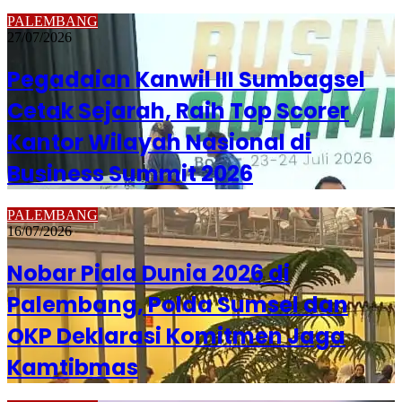
PALEMBANG
27/07/2026
Pegadaian Kanwil III Sumbagsel
Cetak Sejarah, Raih Top Scorer
Kantor Wilayah Nasional di
Business Summit 2026
PALEMBANG
16/07/2026
Nobar Piala Dunia 2026 di
Palembang, Polda Sumsel dan
OKP Deklarasi Komitmen Jaga
Kamtibmas