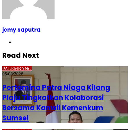
jemy saputra
Website
Read Next
PALEMBANG
05/08/2026
Pertamina Patra Niaga Kilang
Plaju Tingkatkan Kolaborasi
Bersama Kanwil Kemenkum
Sumsel