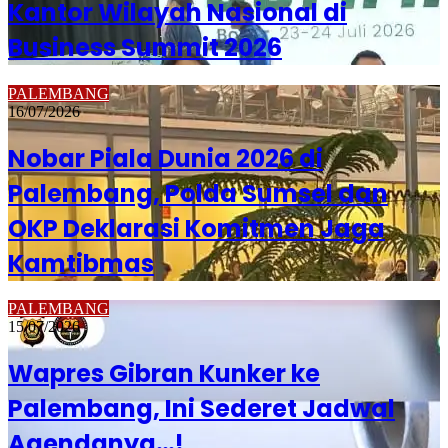
Kantor Wilayah Nasional di
Business Summit 2026
PALEMBANG
16/07/2026
Nobar Piala Dunia 2026 di
Palembang, Polda Sumsel dan
OKP Deklarasi Komitmen Jaga
Kamtibmas
PALEMBANG
15/07/2026
Wapres Gibran Kunker ke
Palembang, Ini Sederet Jadwal
Agendanya…!