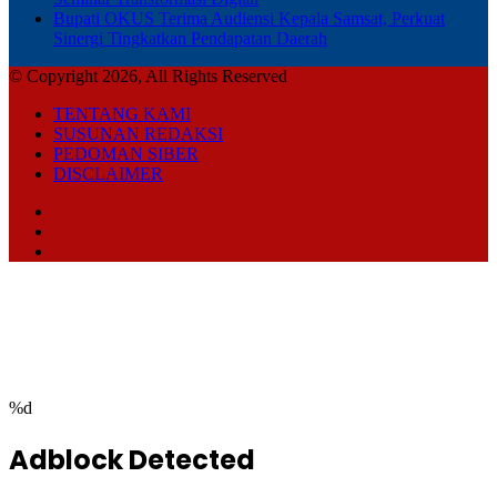
Bupati OKUS Terima Audiensi Kepala Samsat, Perkuat
Sinergi Tingkatkan Pendapatan Daerah
© Copyright 2026, All Rights Reserved
TENTANG KAMI
SUSUNAN REDAKSI
PEDOMAN SIBER
DISCLAIMER
Facebook
TikTok
RSS
Facebook
Twitter
WhatsApp
Telegram
Back
to
top
button
%d
Adblock Detected