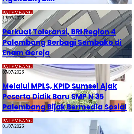
PALEMBANG
13/07/2026
Perkuat Toleransi, BRI Region 4
Palembang Berbagi Sembako di
Enam Gereja
PALEMBANG
07/07/2026
Melalui MPLS, KPID Sumsel Ajak
Peserta Didik Baru SMP N 35
Palembang Bijak Bermedia Sosial
PALEMBANG
01/07/2026