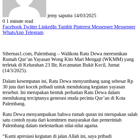
jemy saputra
14/03/2025
0
1 minute read
Facebook
Twitter
LinkedIn
Tumblr
Pinterest
Messenger
Messenger
WhatsApp
Telegram
Sibernas1.com, Palembang – Walikota Ratu Dewa meresmikan
Rumah Qur’an Yayasan Wong Kito Mari Mengaji (WKMM) yang
terletak di Kelurahan 23 Ilir, Kecamatan Bukit Kecil, Jumat
(14/3/2025).
Dalam kesempatan ini, Ratu Dewa menyumbang uang sebesar Rp
30 juta dari kocek pribadi untuk mendukung kegiatan yayasan
tersebut. Ini merupakan bentuk perhatian Ratu Dewa dalam
mendukung terciptanya generasi muda pecinta Qur’an di Kota
Palembang.
Ratu Dewa menyampaikan bahwa rumah quran ini merupakan salah
satu contoh nyata dari komitmen masyarakat dan pemerintah
Palembang dalam melestarikan nilai-nilai agama.
“Kami apresiasi kegiatan di jalan Allah ini, saya pribadi