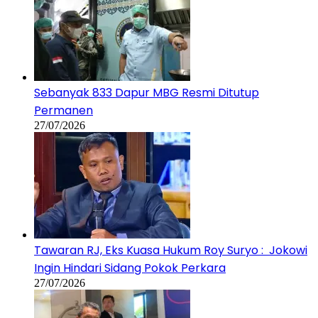
Sebanyak 833 Dapur MBG Resmi Ditutup
Permanen
27/07/2026
Tawaran RJ, Eks Kuasa Hukum Roy Suryo : Jokowi
Ingin Hindari Sidang Pokok Perkara
27/07/2026