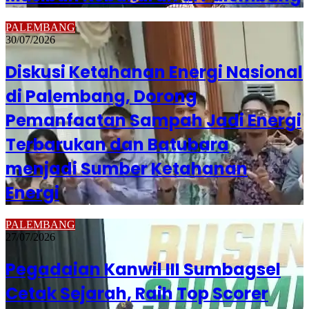
PALEMBANG
30/07/2026
Diskusi Ketahanan Energi Nasional
di Palembang, Dorong
Pemanfaatan Sampah Jadi Energi
Terbarukan dan Batubara
menjadi Sumber Ketahanan
Energi
PALEMBANG
27/07/2026
Pegadaian Kanwil III Sumbagsel
Cetak Sejarah, Raih Top Scorer