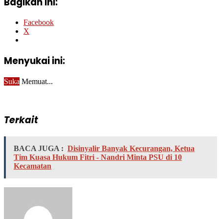
Bagikan ini:
Facebook
X
Menyukai ini:
Suka
Memuat...
Terkait
BACA JUGA :
Disinyalir Banyak Kecurangan, Ketua
Tim Kuasa Hukum Fitri - Nandri Minta PSU di 10
Kecamatan
Send
an
email