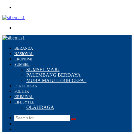
Menu
Search
for
BERANDA
NASIONAL
EKONOMI
SUMSEL
SUMSEL MAJU
PALEMBANG BERDAYA
MUBA MAJU LEBIH CEPAT
PENDIDIKAN
POLITIK
KRIMINAL
LIFESYTLE
OLAHRAGA
Search
Switch
for
skin
Sidebar