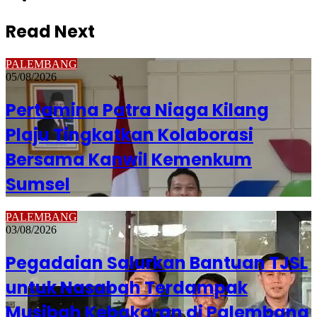
Read Next
PALEMBANG
05/08/2026
Pertamina Patra Niaga Kilang
Plaju Tingkatkan Kolaborasi
Bersama Kanwil Kemenkum
Sumsel
PALEMBANG
03/08/2026
Pegadaian Salurkan Bantuan TJSL
untuk Nasabah Terdampak
Musibah Kebakaran di Palembang