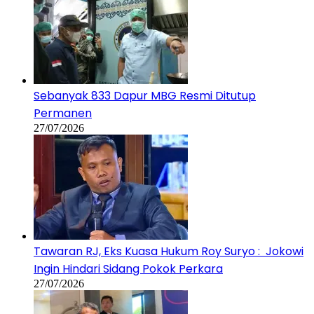
Sebanyak 833 Dapur MBG Resmi Ditutup
Permanen
27/07/2026
Tawaran RJ, Eks Kuasa Hukum Roy Suryo : Jokowi
Ingin Hindari Sidang Pokok Perkara
27/07/2026