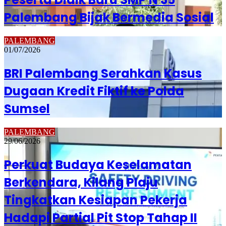
Palembang Bijak Bermedia Sosial
PALEMBANG
01/07/2026
BRI Palembang Serahkan Kasus
Dugaan Kredit Fiktif ke Polda
Sumsel
PALEMBANG
29/06/2026
Perkuat Budaya Keselamatan
Berkendara, Kilang Plaju
Tingkatkan Kesiapan Pekerja
Hadapi Partial Pit Stop Tahap II