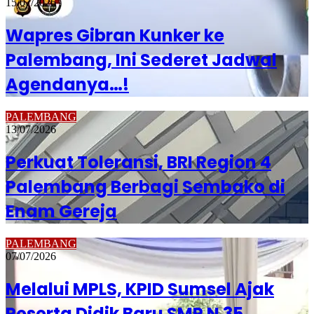
15/07/2026
Wapres Gibran Kunker ke
Palembang, Ini Sederet Jadwal
Agendanya…!
PALEMBANG
13/07/2026
Perkuat Toleransi, BRI Region 4
Palembang Berbagi Sembako di
Enam Gereja
PALEMBANG
07/07/2026
Melalui MPLS, KPID Sumsel Ajak
Peserta Didik Baru SMP N 35