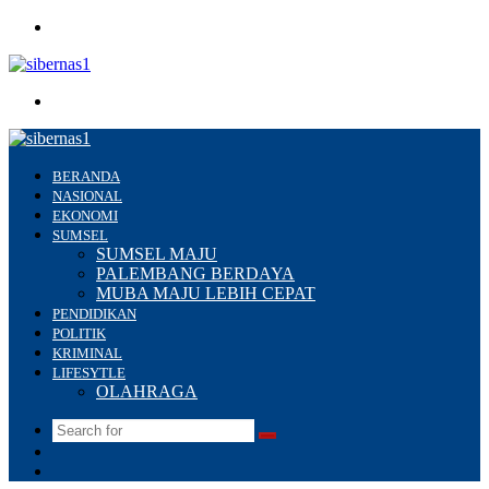
Menu
Search
for
BERANDA
NASIONAL
EKONOMI
SUMSEL
SUMSEL MAJU
PALEMBANG BERDAYA
MUBA MAJU LEBIH CEPAT
PENDIDIKAN
POLITIK
KRIMINAL
LIFESYTLE
OLAHRAGA
Search
Switch
for
skin
Sidebar