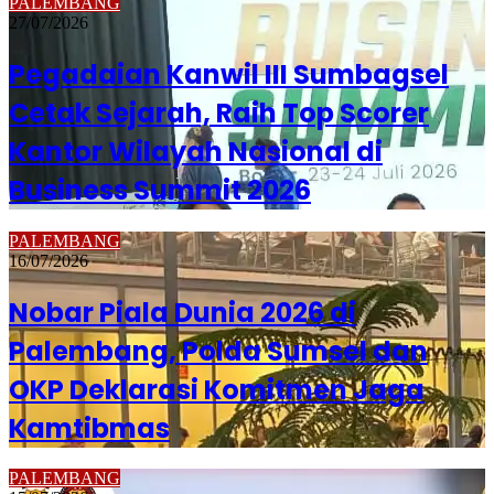
PALEMBANG
27/07/2026
Pegadaian Kanwil III Sumbagsel
Cetak Sejarah, Raih Top Scorer
Kantor Wilayah Nasional di
Business Summit 2026
PALEMBANG
16/07/2026
Nobar Piala Dunia 2026 di
Palembang, Polda Sumsel dan
OKP Deklarasi Komitmen Jaga
Kamtibmas
PALEMBANG