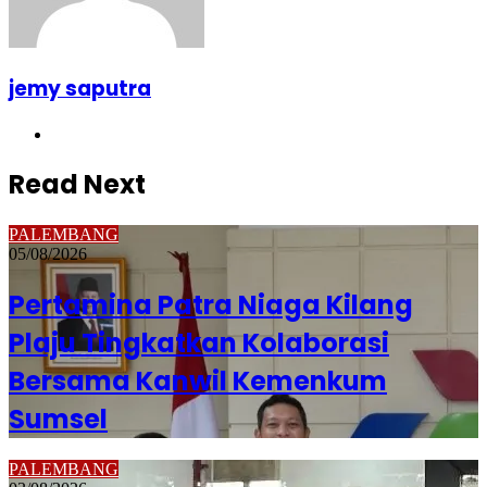
jemy saputra
Website
Read Next
PALEMBANG
05/08/2026
Pertamina Patra Niaga Kilang
Plaju Tingkatkan Kolaborasi
Bersama Kanwil Kemenkum
Sumsel
PALEMBANG