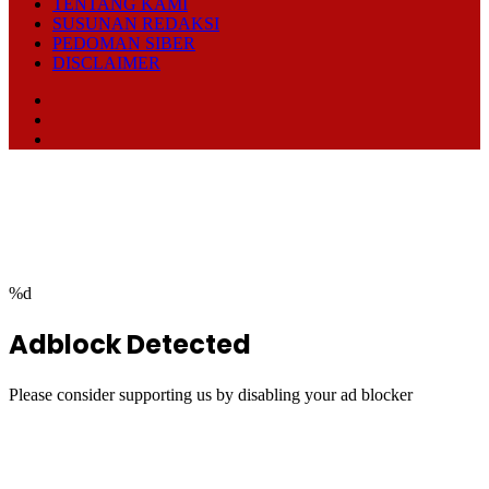
TENTANG KAMI
SUSUNAN REDAKSI
PEDOMAN SIBER
DISCLAIMER
Facebook
TikTok
RSS
Facebook
Twitter
WhatsApp
Telegram
Back
to
top
button
%d
Adblock Detected
Please consider supporting us by disabling your ad blocker