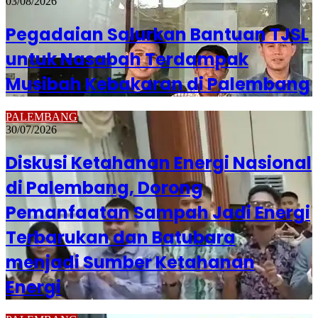
03/08/2026
Pegadaian Salurkan Bantuan TJSL
untuk Nasabah Terdampak
Musibah Kebakaran di Palembang
PALEMBANG
30/07/2026
Diskusi Ketahanan Energi Nasional
di Palembang, Dorong
Pemanfaatan Sampah Jadi Energi
Terbarukan dan Batubara
menjadi Sumber Ketahanan
Energi