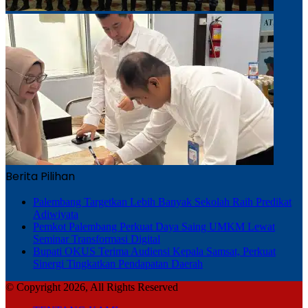
Berita Pilihan
Palembang Targetkan Lebih Banyak Sekolah Raih Predikat
Adiwiyata
Pemkot Palembang Perkuat Daya Saing UMKM Lewat
Seminar Transformasi Digital
Bupati OKUS Terima Audiensi Kepala Samsat, Perkuat
Sinergi Tingkatkan Pendapatan Daerah
© Copyright 2026, All Rights Reserved