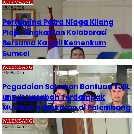
PALEMBANG
05/08/2026
Pertamina Patra Niaga Kilang
Plaju Tingkatkan Kolaborasi
Bersama Kanwil Kemenkum
Sumsel
PALEMBANG
03/08/2026
Pegadaian Salurkan Bantuan TJSL
untuk Nasabah Terdampak
Musibah Kebakaran di Palembang
PALEMBANG
30/07/2026