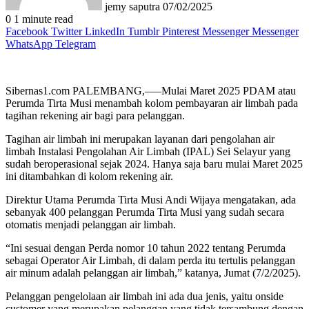
jemy saputra
07/02/2025
0
1 minute read
Facebook
Twitter
LinkedIn
Tumblr
Pinterest
Messenger
Messenger
WhatsApp
Telegram
Sibernas1.com PALEMBANG,—–Mulai Maret 2025 PDAM atau
Perumda Tirta Musi menambah kolom pembayaran air limbah pada
tagihan rekening air bagi para pelanggan.
Tagihan air limbah ini merupakan layanan dari pengolahan air
limbah Instalasi Pengolahan Air Limbah (IPAL) Sei Selayur yang
sudah beroperasional sejak 2024. Hanya saja baru mulai Maret 2025
ini ditambahkan di kolom rekening air.
Direktur Utama Perumda Tirta Musi Andi Wijaya mengatakan, ada
sebanyak 400 pelanggan Perumda Tirta Musi yang sudah secara
otomatis menjadi pelanggan air limbah.
“Ini sesuai dengan Perda nomor 10 tahun 2022 tentang Perumda
sebagai Operator Air Limbah, di dalam perda itu tertulis pelanggan
air minum adalah pelanggan air limbah,” katanya, Jumat (7/2/2025).
Pelanggan pengelolaan air limbah ini ada dua jenis, yaitu onside
customer yang merupakan pelanggan yang tidak tersambung dengan