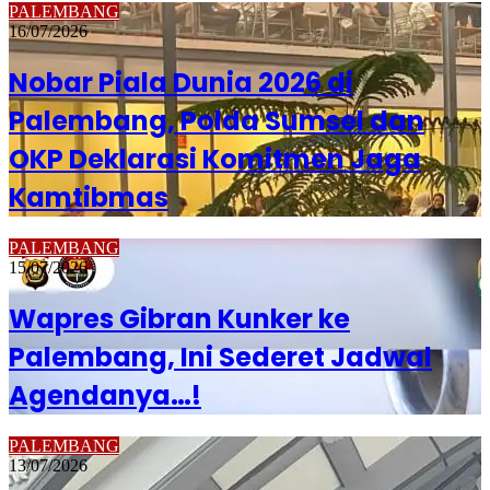
PALEMBANG
16/07/2026
Nobar Piala Dunia 2026 di
Palembang, Polda Sumsel dan
OKP Deklarasi Komitmen Jaga
Kamtibmas
PALEMBANG
15/07/2026
Wapres Gibran Kunker ke
Palembang, Ini Sederet Jadwal
Agendanya…!
PALEMBANG
13/07/2026