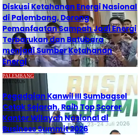
Diskusi Ketahanan Energi Nasional
di Palembang, Dorong
Pemanfaatan Sampah Jadi Energi
Terbarukan dan Batubara
menjadi Sumber Ketahanan
Energi
PALEMBANG
27/07/2026
Pegadaian Kanwil III Sumbagsel
Cetak Sejarah, Raih Top Scorer
Kantor Wilayah Nasional di
Business Summit 2026