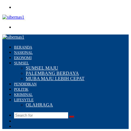
Menu
Search
for
BERANDA
NASIONAL
EKONOMI
SUMSEL
SUMSEL MAJU
PALEMBANG BERDAYA
MUBA MAJU LEBIH CEPAT
PENDIDIKAN
POLITIK
KRIMINAL
LIFESYTLE
OLAHRAGA
Search
Switch
for
skin
Sidebar