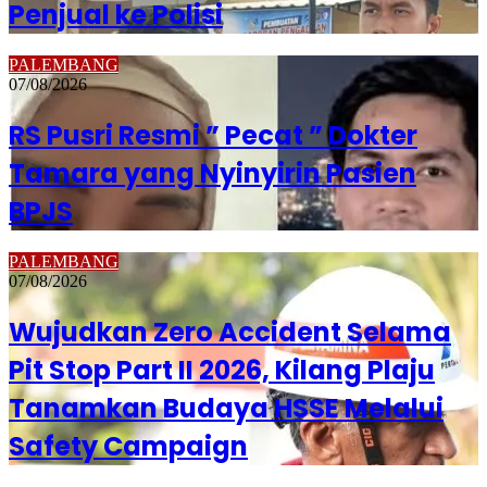
Penjual ke Polisi
PALEMBANG
07/08/2026
RS Pusri Resmi ” Pecat ” Dokter
Tamara yang Nyinyirin Pasien
BPJS
PALEMBANG
07/08/2026
Wujudkan Zero Accident Selama
Pit Stop Part II 2026, Kilang Plaju
Tanamkan Budaya HSSE Melalui
Safety Campaign