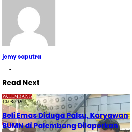
jemy saputra
Website
Read Next
PALEMBANG
10/08/2026
Beli Emas Diduga Palsu, Karyawan
BUMN di Palembang Dilaporkan