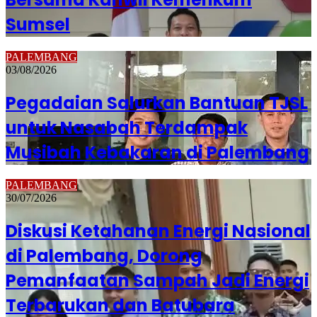
Sumsel
PALEMBANG
03/08/2026
Pegadaian Salurkan Bantuan TJSL
untuk Nasabah Terdampak
Musibah Kebakaran di Palembang
PALEMBANG
30/07/2026
Diskusi Ketahanan Energi Nasional
di Palembang, Dorong
Pemanfaatan Sampah Jadi Energi
Terbarukan dan Batubara