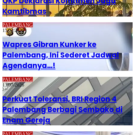
OKP Deklarasi Komitmen Jaga
Kamtibmas
PALEMBANG
15/07/2026
Wapres Gibran Kunker ke
Palembang, Ini Sederet Jadwal
Agendanya…!
PALEMBANG
13/07/2026
Perkuat Toleransi, BRI Region 4
Palembang Berbagi Sembako di
Enam Gereja
PALEMBANG