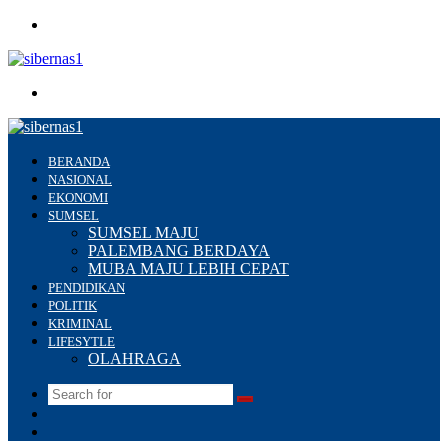
Menu
Search
for
BERANDA
NASIONAL
EKONOMI
SUMSEL
SUMSEL MAJU
PALEMBANG BERDAYA
MUBA MAJU LEBIH CEPAT
PENDIDIKAN
POLITIK
KRIMINAL
LIFESYTLE
OLAHRAGA
Search
Switch
for
skin
Sidebar