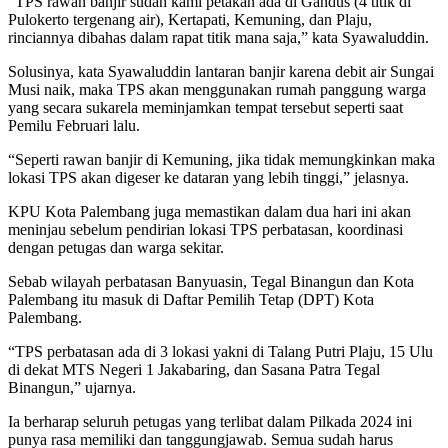
“TPS rawan banjir sudah kami petakan ada di Gandus (4 titik di
Pulokerto tergenang air), Kertapati, Kemuning, dan Plaju,
rinciannya dibahas dalam rapat titik mana saja,” kata Syawaluddin.
Solusinya, kata Syawaluddin lantaran banjir karena debit air Sungai
Musi naik, maka TPS akan menggunakan rumah panggung warga
yang secara sukarela meminjamkan tempat tersebut seperti saat
Pemilu Februari lalu.
“Seperti rawan banjir di Kemuning, jika tidak memungkinkan maka
lokasi TPS akan digeser ke dataran yang lebih tinggi,” jelasnya.
KPU Kota Palembang juga memastikan dalam dua hari ini akan
meninjau sebelum pendirian lokasi TPS perbatasan, koordinasi
dengan petugas dan warga sekitar.
Sebab wilayah perbatasan Banyuasin, Tegal Binangun dan Kota
Palembang itu masuk di Daftar Pemilih Tetap (DPT) Kota
Palembang.
“TPS perbatasan ada di 3 lokasi yakni di Talang Putri Plaju, 15 Ulu
di dekat MTS Negeri 1 Jakabaring, dan Sasana Patra Tegal
Binangun,” ujarnya.
Ia berharap seluruh petugas yang terlibat dalam Pilkada 2024 ini
punya rasa memiliki dan tanggungjawab. Semua sudah harus