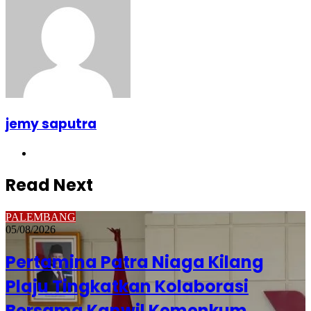
jemy saputra
Website
Read Next
PALEMBANG
05/08/2026
Pertamina Patra Niaga Kilang
Plaju Tingkatkan Kolaborasi
Bersama Kanwil Kemenkum