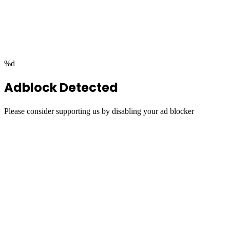
Facebook
Twitter
WhatsApp
Telegram
Back
to
top
button
%d
Adblock Detected
Please consider supporting us by disabling your ad blocker