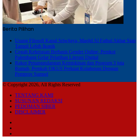
Berita Pilihan
Usung Filosofi Kapal Sriwijaya, Masjid Al Fathul Akbar Siap
Tampil Lebih Ikonik
Cegah Kekerasan Berbasis Gender Online, Pemkot
Palembang Gelar Pelatihan Literasi Digital
Rakor Penanggulangan Kemiskinan dan Program 3 juta
Rumah, Pemkab OKUS Perkuat Kolaborasi Dengan
Pemprov Sumsel
© Copyright 2026, All Rights Reserved
TENTANG KAMI
SUSUNAN REDAKSI
PEDOMAN SIBER
DISCLAIMER
Facebook
TikTok
RSS