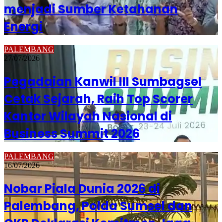
menjadi Sumber Ketahanan
Energi
PALEMBANG
27/07/2026
Pegadaian Kanwil III Sumbagsel
Cetak Sejarah, Raih Top Scorer
Kantor Wilayah Nasional di
Business Summit 2026
PALEMBANG
16/07/2026
Nobar Piala Dunia 2026 di
Palembang, Polda Sumsel dan