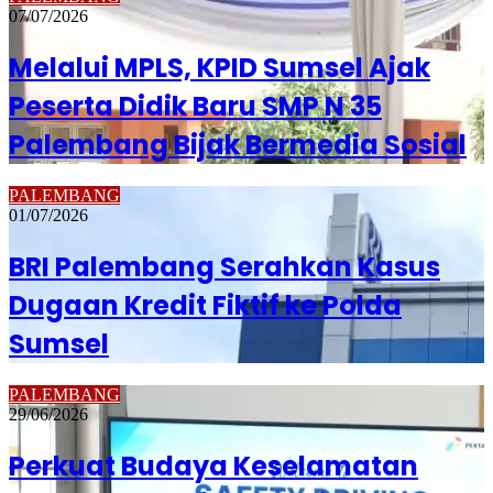
07/07/2026
Melalui MPLS, KPID Sumsel Ajak
Peserta Didik Baru SMP N 35
Palembang Bijak Bermedia Sosial
PALEMBANG
01/07/2026
BRI Palembang Serahkan Kasus
Dugaan Kredit Fiktif ke Polda
Sumsel
PALEMBANG
29/06/2026
Perkuat Budaya Keselamatan