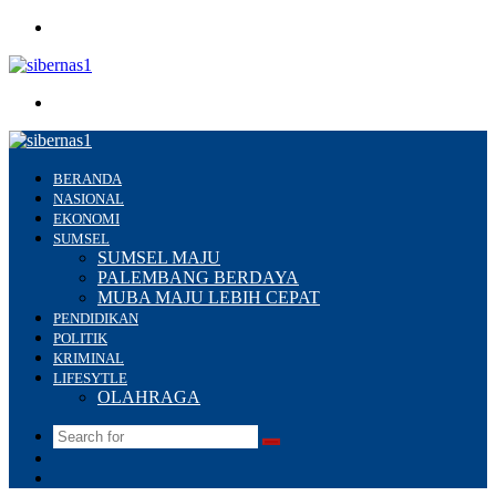
Menu
Search
for
BERANDA
NASIONAL
EKONOMI
SUMSEL
SUMSEL MAJU
PALEMBANG BERDAYA
MUBA MAJU LEBIH CEPAT
PENDIDIKAN
POLITIK
KRIMINAL
LIFESYTLE
OLAHRAGA
Search
Switch
for
skin
Sidebar