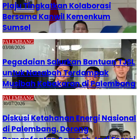
Plaju Tingkatkan Kolaborasi
Bersama Kanwil Kemenkum
Sumsel
PALEMBANG
03/08/2026
Pegadaian Salurkan Bantuan TJSL
untuk Nasabah Terdampak
Musibah Kebakaran di Palembang
PALEMBANG
30/07/2026
Diskusi Ketahanan Energi Nasional
di Palembang, Dorong