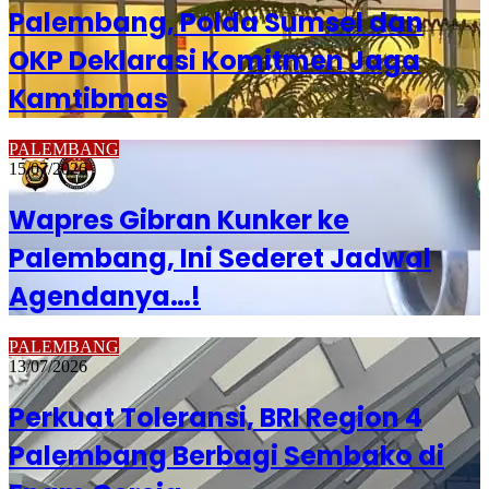
Palembang, Polda Sumsel dan
OKP Deklarasi Komitmen Jaga
Kamtibmas
PALEMBANG
15/07/2026
Wapres Gibran Kunker ke
Palembang, Ini Sederet Jadwal
Agendanya…!
PALEMBANG
13/07/2026
Perkuat Toleransi, BRI Region 4
Palembang Berbagi Sembako di