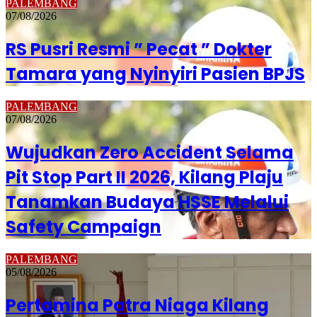
PALEMBANG
07/08/2026
RS Pusri Resmi ” Pecat ” Dokter
Tamara yang Nyinyiri Pasien BPJS
PALEMBANG
07/08/2026
Wujudkan Zero Accident Selama
Pit Stop Part II 2026, Kilang Plaju
Tanamkan Budaya HSSE Melalui
Safety Campaign
PALEMBANG
05/08/2026
Pertamina Patra Niaga Kilang