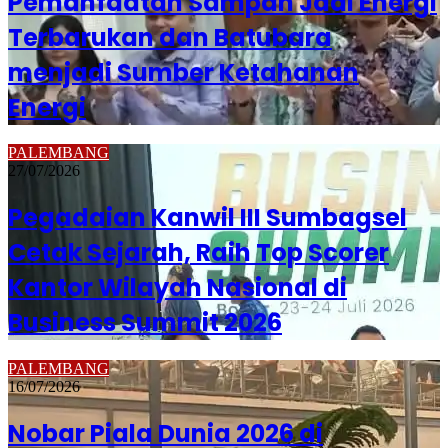
Pemanfaatan Sampah Jadi Energi
Terbarukan dan Batubara
menjadi Sumber Ketahanan
Energi
PALEMBANG
27/07/2026
Pegadaian Kanwil III Sumbagsel
Cetak Sejarah, Raih Top Scorer
Kantor Wilayah Nasional di
Business Summit 2026
PALEMBANG
16/07/2026
Nobar Piala Dunia 2026 di