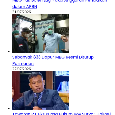
MBG Tak Boleh Lagi Pakai Anggaran Pendidikan
dalam APBN
31/07/2026
Sebanyak 833 Dapur MBG Resmi Ditutup
Permanen
27/07/2026
Tawaran RJ, Eks Kuasa Hukum Roy Suryo : Jokowi