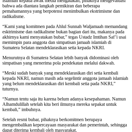
Islamiah kepada awak media mengatakan, pihaknya mengevaluasi
bahwa ada diantara langkah pemikiran dan beberapa
pemahamannya yang berpotensi menimbulkan ekstrimisme dan
radikalisme.
“Kami yang komitmen pada Ahlul Sunnah Waljamaah memandang
esktrimisme dan radikalisme bukan bagian dari itu, makanya pada
akhirnya kami menyatakan bubar,” tegas Ustadz Imtihan Saf’i usai
memimpin para anggota dan simpatisan jamaah islamiah di
Sumatera Selatan mendeklarasikan setia kepada NKRI.
Menurutnya di Sumatera Selatan lebih banyak didominasi oleh
simpatisan yang menerima pola pendekatan melalui dakwah.
“Meski sudah banyak yang mendeklarasikan diri setia kembali
kepada NKRI, namun masih ada segelintir anggota jamaah islamiah
yang belum mendeklarasikan diri kembali setia pada NKRI,”
tuturnya.
“Namun tentu saja itu karena belum adanya kesepahaman. Namun
Alhamdulillah setelah kita beri ilmunya mereka sepakat untuk
kembali,” imbuhnya.
Setelah resmi bubar, pihaknya berkomitmen berupaya
mengembalikan kepercayaan masyarakat dan pemerintah, sehingga
dapat diterima kembali oleh masyarakat.