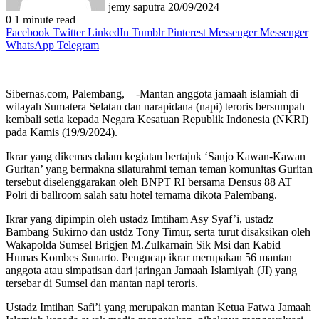
jemy saputra
20/09/2024
0
1 minute read
Facebook
Twitter
LinkedIn
Tumblr
Pinterest
Messenger
Messenger
WhatsApp
Telegram
Sibernas.com, Palembang,—-Mantan anggota jamaah islamiah di
wilayah Sumatera Selatan dan narapidana (napi) teroris bersumpah
kembali setia kepada Negara Kesatuan Republik Indonesia (NKRI)
pada Kamis (19/9/2024).
Ikrar yang dikemas dalam kegiatan bertajuk ‘Sanjo Kawan-Kawan
Guritan’ yang bermakna silaturahmi teman teman komunitas Guritan
tersebut diselenggarakan oleh BNPT RI bersama Densus 88 AT
Polri di ballroom salah satu hotel ternama dikota Palembang.
Ikrar yang dipimpin oleh ustadz Imtiham Asy Syaf’i, ustadz
Bambang Sukirno dan ustdz Tony Timur, serta turut disaksikan oleh
Wakapolda Sumsel Brigjen M.Zulkarnain Sik Msi dan Kabid
Humas Kombes Sunarto. Pengucap ikrar merupakan 56 mantan
anggota atau simpatisan dari jaringan Jamaah Islamiyah (JI) yang
tersebar di Sumsel dan mantan napi teroris.
Ustadz Imtihan Safi’i yang merupakan mantan Ketua Fatwa Jamaah