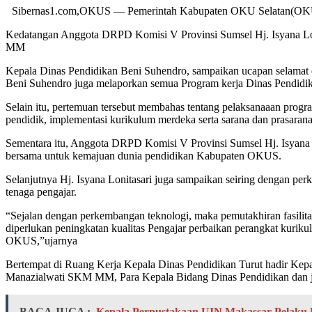
Sibernas1.com,OKUS — Pemerintah Kabupaten OKU Selatan(OKUS) m
Kedatangan Anggota DRPD Komisi V Provinsi Sumsel Hj. Isyana Loni
MM
Kepala Dinas Pendidikan Beni Suhendro, sampaikan ucapan selamat
Beni Suhendro juga melaporkan semua Program kerja Dinas Pendidi
Selain itu, pertemuan tersebut membahas tentang pelaksanaaan prog
pendidik, implementasi kurikulum merdeka serta sarana dan prasaran
Sementara itu, Anggota DRPD Komisi V Provinsi Sumsel Hj. Isyana 
bersama untuk kemajuan dunia pendidikan Kabupaten OKUS.
Selanjutnya Hj. Isyana Lonitasari juga sampaikan seiring dengan per
tenaga pengajar.
“Sejalan dengan perkembangan teknologi, maka pemutakhiran fasilita
diperlukan peningkatan kualitas Pengajar perbaikan perangkat kuriku
OKUS,”ujarnya
Bertempat di Ruang Kerja Kepala Dinas Pendidikan Turut hadir 
Manazialwati SKM MM, Para Kepala Bidang Dinas Pendidikan dan jaj
BACA JUGA :
Kepala Perpustakaan UIN Makassar Pelaku 