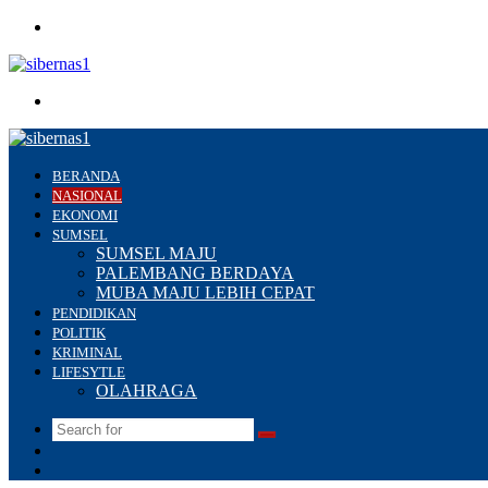
Menu
Search
for
BERANDA
NASIONAL
EKONOMI
SUMSEL
SUMSEL MAJU
PALEMBANG BERDAYA
MUBA MAJU LEBIH CEPAT
PENDIDIKAN
POLITIK
KRIMINAL
LIFESYTLE
OLAHRAGA
Search
Switch
for
skin
Sidebar