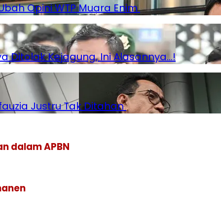
 Ubah Opini WTP Muara Enim
Ditolak Kejagung, Ini Alasannya…!
ifauzia Justru Tak Ditahan
kan dalam APBN
manen