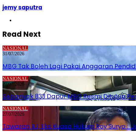
jemy saputra
Website
Read Next
NASIONAL
31/07/2026
MBG Tak Boleh Lagi Pakai Anggaran Pendi
NASIONAL
27/07/2026
Sebanyak 833 Dapur MBG Resmi Ditutup P
NASIONAL
27/07/2026
Tawaran RJ, Eks Kuasa Hukum Roy Suryo : Jo