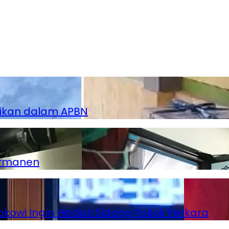
dikan dalam APBN
ermanen
kowi Ingin Hindari Sidang Pokok Perkara