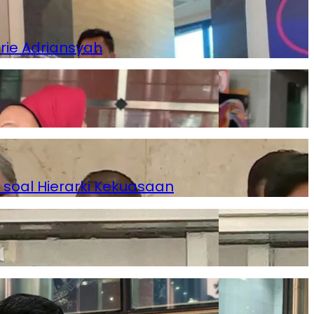
rie Adriansyah
 soal Hierarki Kekuasaan