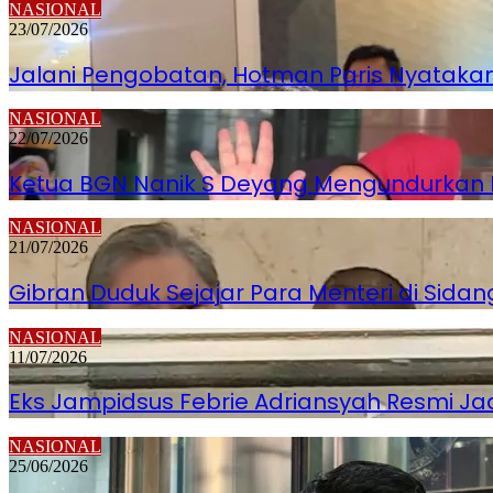
NASIONAL
23/07/2026
Jalani Pengobatan, Hotman Paris Nyatakan
NASIONAL
22/07/2026
Ketua BGN Nanik S Deyang Mengundurkan Dir
NASIONAL
21/07/2026
Gibran Duduk Sejajar Para Menteri di Sidan
NASIONAL
11/07/2026
Eks Jampidsus Febrie Adriansyah Resmi Ja
NASIONAL
25/06/2026