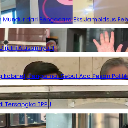
 Mundur dari Pengacara Eks Jampidsus Feb
i, Ini Alasannya…!
g kabinet, Pengamat Sebut Ada Pesan Politik
di Tersangka TPPU