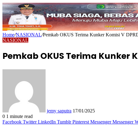
Home
/
NASIONAL
/
Pemkab OKUS Terima Kunker Komisi V DPRD 
NASIONAL
Pemkab OKUS Terima Kunker Ko
Send
an
email
jemy saputra
17/01/2025
0
1 minute read
Facebook
Twitter
LinkedIn
Tumblr
Pinterest
Messenger
Messenger
W