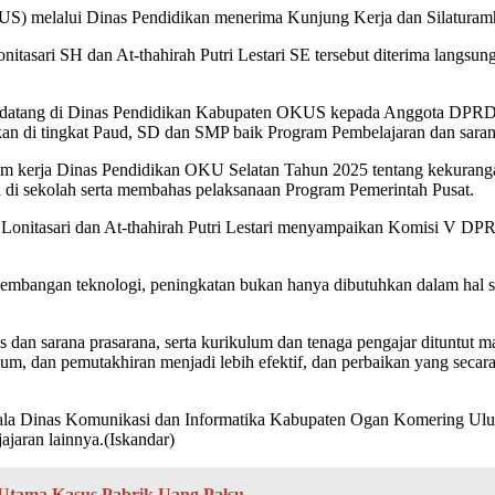
elalui Dinas Pendidikan menerima Kunjung Kerja dan Silaturamhi 
tasari SH dan At-thahirah Putri Lestari SE tersebut diterima langs
 datang di Dinas Pendidikan Kabupaten OKUS kepada Anggota DPRD K
kan di tingkat Paud, SD dan SMP baik Program Pembelajaran dan sara
ram kerja Dinas Pendidikan OKU Selatan Tahun 2025 tentang kekurang
a di sekolah serta membahas pelaksanaan Program Pemerintah Pusat.
Lonitasari dan At-thahirah Putri Lestari menyampaikan Komisi V DPR
kembangan teknologi, peningkatan bukan hanya dibutuhkan dalam hal sa
s dan sarana prasarana, serta kurikulum dan tenaga pengajar dituntu
lum, dan pemutakhiran menjadi lebih efektif, dan perbaikan yang secar
Kepala Dinas Komunikasi dan Informatika Kabupaten Ogan Komering
aran lainnya.(Iskandar)
Utama Kasus Pabrik Uang Palsu