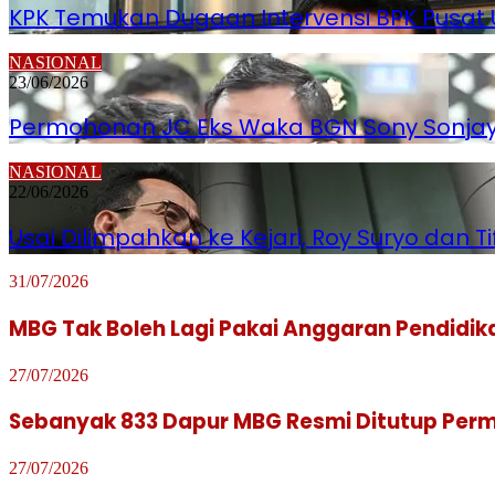
KPK Temukan Dugaan Intervensi BPK Pusat
NASIONAL
23/06/2026
Permohonan JC Eks Waka BGN Sony Sonjaya 
NASIONAL
22/06/2026
Usai Dilimpahkan ke Kejari, Roy Suryo dan T
31/07/2026
MBG Tak Boleh Lagi Pakai Anggaran Pendidi
27/07/2026
Sebanyak 833 Dapur MBG Resmi Ditutup Per
27/07/2026