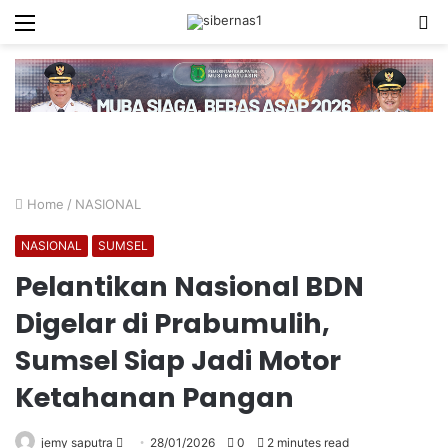
Menu
S
fo
Home
/
NASIONAL
NASIONAL
SUMSEL
Pelantikan Nasional BDN
Digelar di Prabumulih,
Sumsel Siap Jadi Motor
Ketahanan Pangan
Send
jemy saputra
28/01/2026
0
2 minutes read