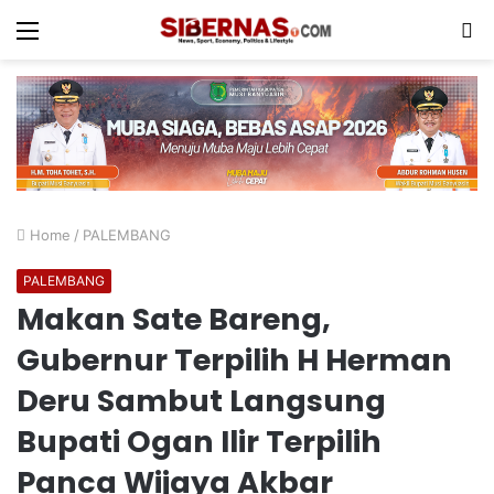
Menu
S
fo
Home
/
PALEMBANG
PALEMBANG
Makan Sate Bareng,
Gubernur Terpilih H Herman
Deru Sambut Langsung
Bupati Ogan Ilir Terpilih
Panca Wijaya Akbar