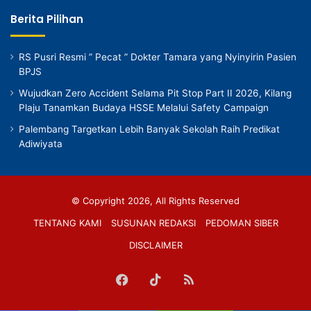
Berita Pilihan
RS Pusri Resmi ” Pecat ” Dokter Tamara yang Nyinyirin Pasien
BPJS
Wujudkan Zero Accident Selama Pit Stop Part II 2026, Kilang
Plaju Tanamkan Budaya HSSE Melalui Safety Campaign
Palembang Targetkan Lebih Banyak Sekolah Raih Predikat
Adiwiyata
© Copyright 2026, All Rights Reserved
TENTANG KAMI
SUSUNAN REDAKSI
PEDOMAN SIBER
DISCLAIMER
Facebook
TikTok
RSS