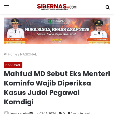
Menu
S
fo
Home
/
NASIONAL
NASIONAL
Mahfud MD Sebut Eks Menteri
Kominfo Wajib Diperiksa
Kasus Judol Pegawai
Komdigi
Send
jemy saputra
07/11/2024
0
1 minute read