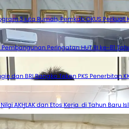
ogram 3 juta Rumah, Pemkab OKUS Perkuat 
Pembangunan Peringatan HUT RI ke-81 Tah
gin dan BRI Bangko Teken PKS Penerbitan K
Nilai AKHLAK dan Etos Kerja di Tahun Baru I