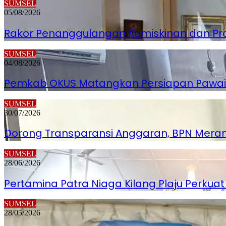
SUMSEL
05/08/2026
Rakor Penanggulangan Kemiskinan dan Pr
SUMSEL
04/08/2026
Pemkab OKUS Matangkan Persiapan Pawai 
SUMSEL
30/07/2026
Dorong Transparansi Anggaran, BPN Meran
SUMSEL
28/06/2026
Pertamina Patra Niaga Kilang Plaju Perkuat 
SUMSEL
28/05/2026