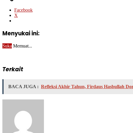
Facebook
X
Menyukai ini:
Suka
Memuat...
Terkait
BACA JUGA :
Refleksi Akhir Tahun, Firdaus Hasbullah Do
Send
an
email