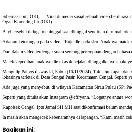
Sibernas.com, OKI,—–Viral di media sosial sebuah video berdurasi 29
Ogan Komering Ilir (OKI).
Bayi tersebut diduga meninggal saat ditinggal sendirian di rumah ol
Adapun keterangan pada video, “Enje die pada siru. Anaknya matek
Dari dalam video terdengar suara seorang perempuan dengan bahasa d
Matek kepedihan anaknye die ni asak bejalan ditinggalkenye anaknye
Mengutip Palpos.disway.id, Sabtu (10/11/2024). Tak tahu kapan dan d
lokasinya terletak di Desa Sungai Pasir, Kecamatan Cengal. Seperti ya
Ada juga yang menyebut, di wilayah Kecamatan Sirau Pulau (SP) P
Seperti yang ditulis akun Instagram @effryann. “Logatnye antara wo
Kapolsek Cengal, Iptu Jamal SH MH saat dikonfirmasi belum mendapat
Ia masih akan mengecek kebenarannya di lapangan. “Kami masih cek
Bagikan ini: