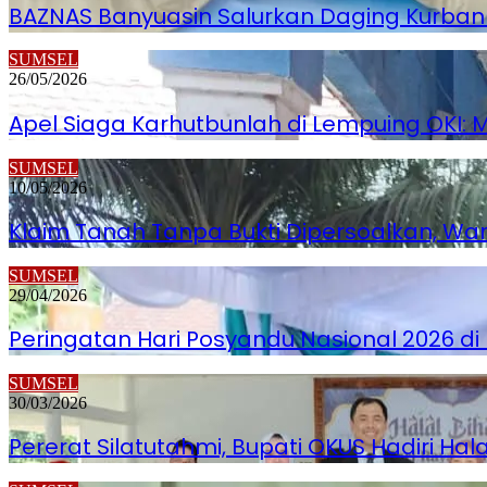
BAZNAS Banyuasin Salurkan Daging Kurba
SUMSEL
26/05/2026
Apel Siaga Karhutbunlah di Lempuing OKI: 
SUMSEL
10/05/2026
Klaim Tanah Tanpa Bukti Dipersoalkan, W
SUMSEL
29/04/2026
Peringatan Hari Posyandu Nasional 2026 d
SUMSEL
30/03/2026
Pererat Silatutahmi, Bupati OKUS Hadiri H