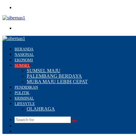
Menu
Search
for
BERANDA
NASIONAL
EKONOMI
SUMSEL
SUMSEL MAJU
PALEMBANG BERDAYA
MUBA MAJU LEBIH CEPAT
PENDIDIKAN
POLITIK
KRIMINAL
LIFESYTLE
OLAHRAGA
Search
Switch
for
skin
Sidebar