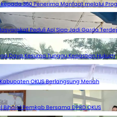
n kepada 360 Penerima Manfaat melalui Pr
Masyarakat Peduli Api Siap Jadi Garda Terd
arga Daya Kesuma Tunggu Kepastian Hukum
i Kabupaten OKUS Berlangsung Meriah
alal Bihalal Pemkab Bersama DPRD OKUS