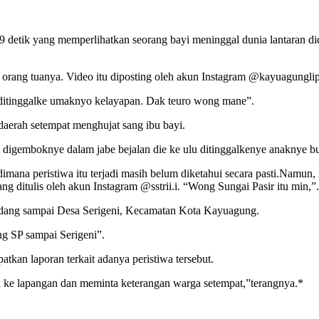
 detik yang memperlihatkan seorang bayi meninggal dunia lantaran did
eh orang tuanya. Video itu diposting oleh akun Instagram @kayuagungli
 ditinggalke umaknyo kelayapan. Dak teuro wong mane”.
aerah setempat menghujat sang ibu bayi.
 digemboknye dalam jabe bejalan die ke ulu ditinggalkenye anaknye bud
imana peristiwa itu terjadi masih belum diketahui secara pasti.Namun,
ng ditulis oleh akun Instagram @sstrii.i. “Wong Sungai Pasir itu min,”.
adang sampai Desa Serigeni, Kecamatan Kota Kayuagung.
ng SP sampai Serigeni”.
kan laporan terkait adanya peristiwa tersebut.
 ke lapangan dan meminta keterangan warga setempat,”terangnya.*