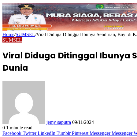
Home
/
SUMSEL
/
Viral Diduga Ditinggal Ibunya Sendirian, Bayi d
SUMSEL
Viral Diduga Ditinggal Ibunya
Dunia
Send
an
email
jemy saputra
09/11/2024
0
1 minute read
Facebook
Twitter
LinkedIn
Tumblr
Pinterest
Messenger
Messenger
W