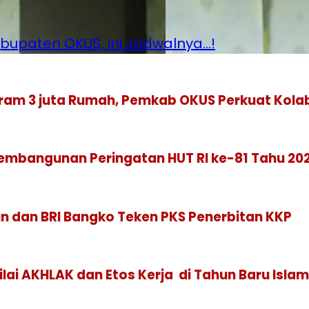
abupaten OKUS, Ini Jadwalnya…!
ram 3 juta Rumah, Pemkab OKUS Perkuat Kola
mbangunan Peringatan HUT RI ke-81 Tahu 20
n dan BRI Bangko Teken PKS Penerbitan KKP
ilai AKHLAK dan Etos Kerja di Tahun Baru Islam