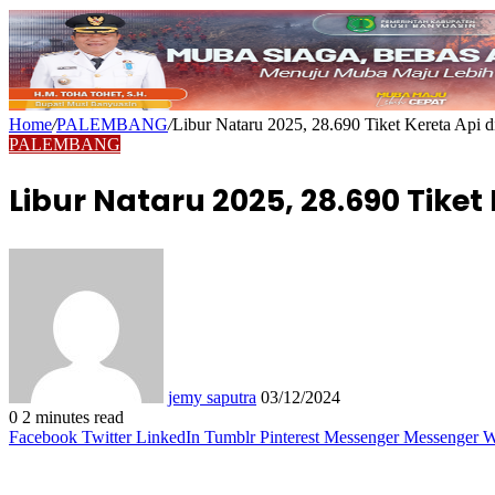
Home
/
PALEMBANG
/
Libur Nataru 2025, 28.690 Tiket Kereta Api d
PALEMBANG
Libur Nataru 2025, 28.690 Tiket 
Send
an
email
jemy saputra
03/12/2024
0
2 minutes read
Facebook
Twitter
LinkedIn
Tumblr
Pinterest
Messenger
Messenger
W