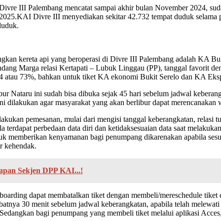
Divre III Palembang mencatat sampai akhir bulan November 2024, suda
/2025.KAI Divre III menyediakan sekitar 42.732 tempat duduk selama p
duduk.
n kereta api yang beroperasi di Divre III Palembang adalah KA Buki
dang Marga relasi Kertapati – Lubuk Linggau (PP), tanggal favorit den
 atau 73%, bahkan untuk tiket KA ekonomi Bukit Serelo dan KA Ekspr
libur Nataru ini sudah bisa dibuka sejak 45 hari sebelum jadwal kebera
ni dilakukan agar masyarakat yang akan berlibur dapat merencanakan 
lakukan pemesanan, mulai dari mengisi tanggal keberangkatan, relasi
erdapat perbedaan data diri dan ketidaksesuaian data saat melakukan 
ntuk memberikan kenyamanan bagi penumpang dikarenakan apabila sesuai
ar kehendak.
apan Sekjen DPP KAI...!
oarding dapat membatalkan tiket dengan membeli/mereschedule tiket di 
atnya 30 menit sebelum jadwal keberangkatan, apabila telah melewati b
. Sedangkan bagi penumpang yang membeli tiket melalui aplikasi Acces,