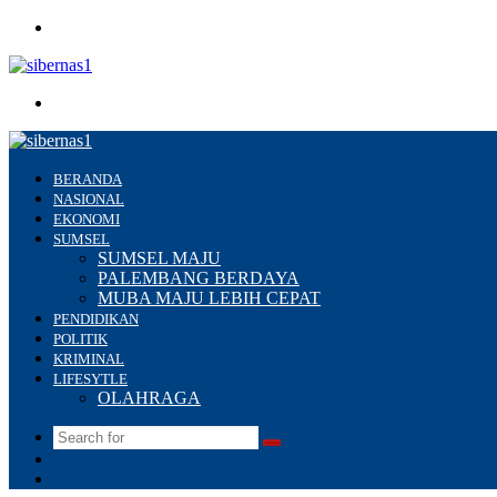
Menu
Search
for
BERANDA
NASIONAL
EKONOMI
SUMSEL
SUMSEL MAJU
PALEMBANG BERDAYA
MUBA MAJU LEBIH CEPAT
PENDIDIKAN
POLITIK
KRIMINAL
LIFESYTLE
OLAHRAGA
Search
Switch
for
skin
Sidebar