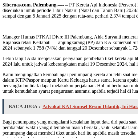
Sibernas.com, Palembang,—-
– PT Kereta Api Indonesia (Persero) 
disediakan untuk periode Libur Nataru (Natal dan Tahun Baru) 2024
sampai dengan 5 Januari 2025 dengan rata-rata perhari 2.374 tempat 
Manager Humas PTKAI Divre III Palembang, Aida Suryanti menerangka
Rajabasa relasi Kertapati – Tanjungkarang (PP) dan KA komersial Sin
2024 sebanyak 1.758 (74%) dan tanggal 20 Desember sebanyak 1.724
Lebih lanjut Aida menjelaskan pelayanan pembelian tiket kereta api 
2024 lalu untuk jadwal keberangkatan mulai 19 Desember 2024, hal i
Kami mengingatkan kembali agar penumpang kereta api teliti saat me
dalam KTP/Paspor maupun Kartu Keluarga harus sama, karena apabila t
bersangkutan tidak dapat melakukan perjalanan. Hal ini bertujuan u
untuk kemudahan syarat pengurusan asuransi apabila terjadi hal di lu
BACA JUGA :
Advokat KAI Sumsel Resmi Dilantik, Ini Har
Bagi penumpang yang mengalami kesalahan input data diri pada saat b
pembatalan waktu yang ditentukan masih berlaku, yaitu selambat-lamb
penumpang dapat membeli tiket untuk hari itu apabila masih tersedia