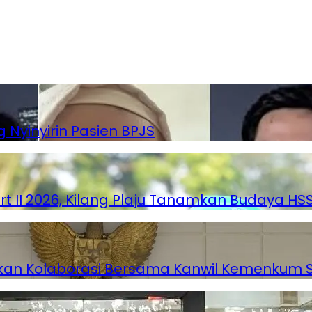
 Nyinyirin Pasien BPJS
rt II 2026, Kilang Plaju Tanamkan Budaya H
atkan Kolaborasi Bersama Kanwil Kemenkum 