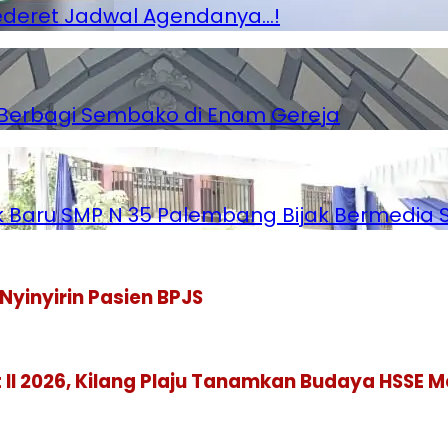
Sederet Jadwal Agendanya…!
g Berbagi Sembako di Enam Gereja
ik Baru SMP N 35 Palembang Bijak Bermedia S
Nyinyirin Pasien BPJS
 II 2026, Kilang Plaju Tanamkan Budaya HSSE 