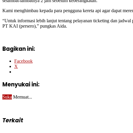
selambat-lambatnya 2 jam sebelum keberangkatan.
Kami menghimbau kepada para pengguna kereta api agar dapat merenc
“Untuk informasi lebih lanjut tentang pelayanan ticketing dan jadw
PT KAI (persero),” pungkas Aida.
Bagikan ini:
Facebook
X
Menyukai ini:
Suka
Memuat...
Terkait