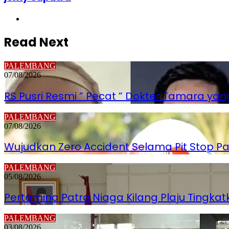
Website
Read Next
PALEMBANG
07/08/2026
RS Pusri Resmi ” Pecat ” Dokter Tamara yang
PALEMBANG
07/08/2026
Wujudkan Zero Accident Selama Pit Stop Pa
PALEMBANG
05/08/2026
Pertamina Patra Niaga Kilang Plaju Tingk
PALEMBANG
03/08/2026