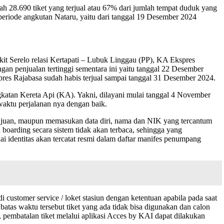
h 28.690 tiket yang terjual atau 67% dari jumlah tempat duduk yang
eriode angkutan Nataru, yaitu dari tanggal 19 Desember 2024
t Serelo relasi Kertapati – Lubuk Linggau (PP), KA Ekspres
gan penjualan tertinggi sementara ini yaitu tanggal 22 Desember
es Rajabasa sudah habis terjual sampai tanggal 31 Desember 2024.
ngkatan Kereta Api (KA). Yakni, dilayani mulai tanggal 4 November
waktu perjalanan nya dengan baik.
 tujuan, maupun memasukan data diri, nama dan NIK yang tercantum
boarding secara sistem tidak akan terbaca, sehingga yang
 identitas akan tercatat resmi dalam daftar manifes penumpang
customer service / loket stasiun dengan ketentuan apabila pada saat
atas waktu tersebut tiket yang ada tidak bisa digunakan dan calon
 pembatalan tiket melalui aplikasi Acces by KAI dapat dilakukan