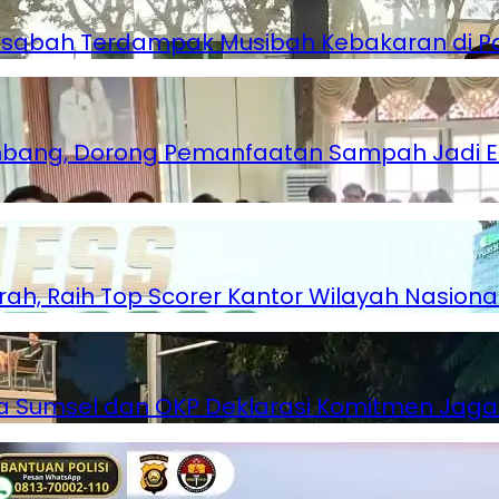
Nasabah Terdampak Musibah Kebakaran di 
lembang, Dorong Pemanfaatan Sampah Jadi 
rah, Raih Top Scorer Kantor Wilayah Nasiona
lda Sumsel dan OKP Deklarasi Komitmen Ja