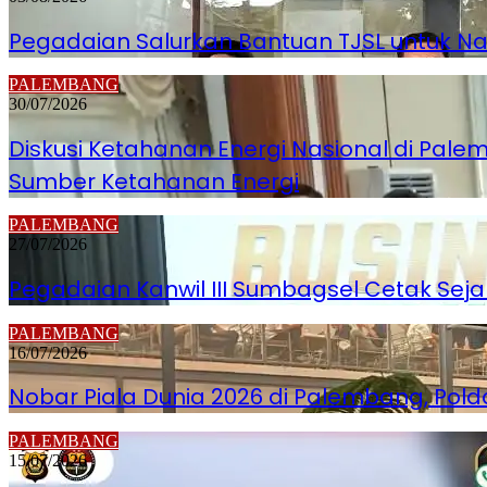
Pegadaian Salurkan Bantuan TJSL untuk 
PALEMBANG
30/07/2026
Diskusi Ketahanan Energi Nasional di Pa
Sumber Ketahanan Energi
PALEMBANG
27/07/2026
Pegadaian Kanwil III Sumbagsel Cetak Seja
PALEMBANG
16/07/2026
Nobar Piala Dunia 2026 di Palembang, Po
PALEMBANG
15/07/2026