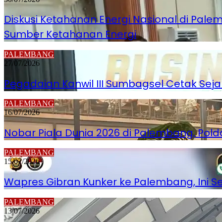
Diskusi Ketahanan Energi Nasional di Pa
Sumber Ketahanan Energi
PALEMBANG
27/07/2026
Pegadaian Kanwil III Sumbagsel Cetak Seja
PALEMBANG
16/07/2026
Nobar Piala Dunia 2026 di Palembang, Po
PALEMBANG
15/07/2026
Wapres Gibran Kunker ke Palembang, Ini 
PALEMBANG
13/07/2026