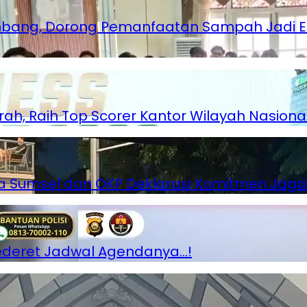
lembang, Dorong Pemanfaatan Sampah Jadi 
rah, Raih Top Scorer Kantor Wilayah Nasiona
lda Sumsel dan OKP Deklarasi Komitmen Ja
Sederet Jadwal Agendanya…!