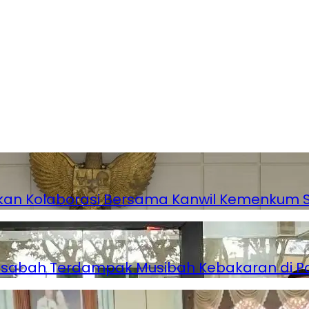
atkan Kolaborasi Bersama Kanwil Kemenkum 
Nasabah Terdampak Musibah Kebakaran di 