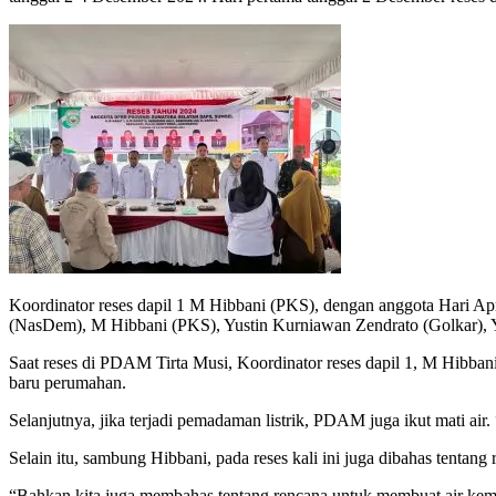
Koordinator reses dapil 1 M Hibbani (PKS), dengan anggota Hari A
(NasDem), M Hibbani (PKS), Yustin Kurniawan Zendrato (Golkar),
Saat reses di PDAM Tirta Musi, Koordinator reses dapil 1, M Hibba
baru perumahan.
Selanjutnya, jika terjadi pemadaman listrik, PDAM juga ikut mati air
Selain itu, sambung Hibbani, pada reses kali ini juga dibahas tentan
“Bahkan kita juga membahas tentang rencana untuk membuat air kem