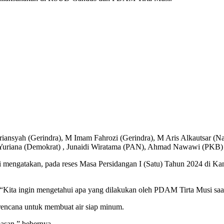
priansyah (Gerindra), M Imam Fahrozi (Gerindra), M Aris Alkautsar 
 Yuriana (Demokrat) , Junaidi Wiratama (PAN), Ahmad Nawawi (PKB)
ni mengatakan, pada reses Masa Persidangan I (Satu) Tahun 2024 di K
. “Kita ingin mengetahui apa yang dilakukan oleh PDAM Tirta Musi saat
g rencana untuk membuat air siap minum.
asan,” bebernya.