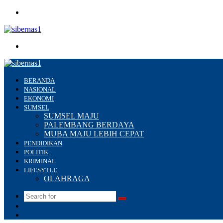
Menu
Search
for
BERANDA
NASIONAL
EKONOMI
SUMSEL
SUMSEL MAJU
PALEMBANG BERDAYA
MUBA MAJU LEBIH CEPAT
PENDIDIKAN
POLITIK
KRIMINAL
LIFESYTLE
OLAHRAGA
Search
Switch
for
skin
Sidebar