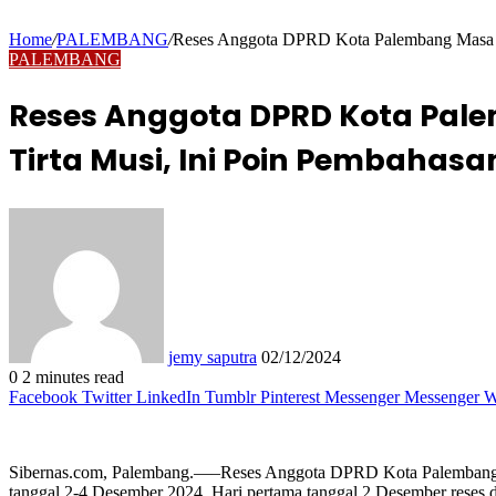
Home
/
PALEMBANG
/
Reses Anggota DPRD Kota Palembang Masa Pe
PALEMBANG
Reses Anggota DPRD Kota Pale
Tirta Musi, Ini Poin Pembahas
Send
an
email
jemy saputra
02/12/2024
0
2 minutes read
Facebook
Twitter
LinkedIn
Tumblr
Pinterest
Messenger
Messenger
W
Sibernas.com, Palembang.—–Reses Anggota DPRD Kota Palembang Masa 
tanggal 2-4 Desember 2024. Hari pertama tanggal 2 Desember rese