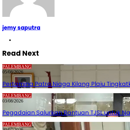
jemy saputra
Website
Read Next
PALEMBANG
05/08/2026
Pertamina Patra Niaga Kilang Plaju Tingk
PALEMBANG
03/08/2026
Pegadaian Salurkan Bantuan TJSL untuk 
PALEMBANG
30/07/2026