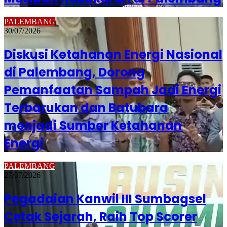
PALEMBANG
30/07/2026
Diskusi Ketahanan Energi Nasional
di Palembang, Dorong
Pemanfaatan Sampah Jadi Energi
Terbarukan dan Batubara
menjadi Sumber Ketahanan
Energi
PALEMBANG
27/07/2026
Pegadaian Kanwil III Sumbagsel
Cetak Sejarah, Raih Top Scorer