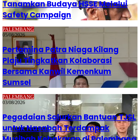
Tanamkan Budaya HSSE Melalui
Safety Campaign
PALEMBANG
05/08/2026
Pertamina Patra Niaga Kilang
Plaju Tingkatkan Kolaborasi
Bersama Kanwil Kemenkum
Sumsel
PALEMBANG
03/08/2026
Pegadaian Salurkan Bantuan TJSL
untuk Nasabah Terdampak
Musibah Kebakaran di Palembang