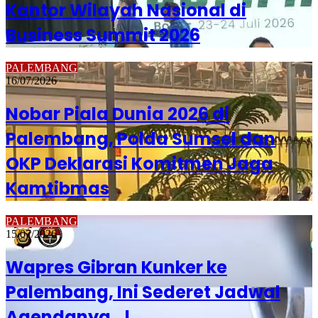
Kantor Wilayah Nasional di
Business Summit 2026
PALEMBANG
16/07/2026
Nobar Piala Dunia 2026 di
Palembang, Polda Sumsel dan
OKP Deklarasi Komitmen Jaga
Kamtibmas
PALEMBANG
15/07/2026
Wapres Gibran Kunker ke
Palembang, Ini Sederet Jadwal
Agendanya…!