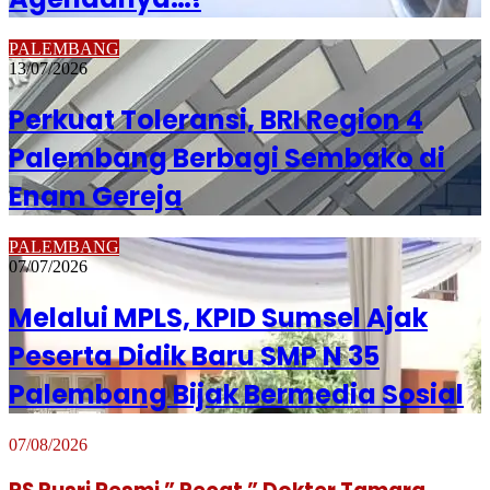
PALEMBANG
13/07/2026
Perkuat Toleransi, BRI Region 4
Palembang Berbagi Sembako di
Enam Gereja
PALEMBANG
07/07/2026
Melalui MPLS, KPID Sumsel Ajak
Peserta Didik Baru SMP N 35
Palembang Bijak Bermedia Sosial
07/08/2026