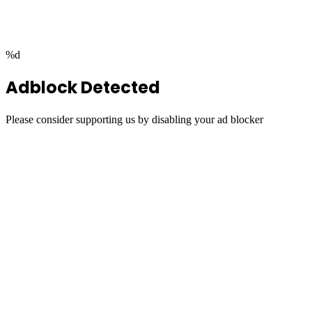
top
button
%d
Adblock Detected
Please consider supporting us by disabling your ad blocker