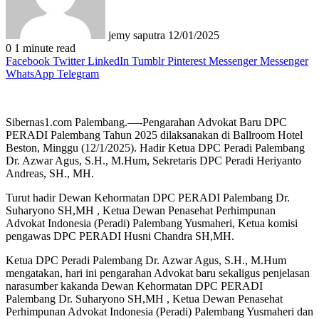
jemy saputra
12/01/2025
0
1 minute read
Facebook
Twitter
LinkedIn
Tumblr
Pinterest
Messenger
Messenger
WhatsApp
Telegram
Sibernas1.com Palembang.—-Pengarahan Advokat Baru DPC
PERADI Palembang Tahun 2025 dilaksanakan di Ballroom Hotel
Beston, Minggu (12/1/2025). Hadir Ketua DPC Peradi Palembang
Dr. Azwar Agus, S.H., M.Hum, Sekretaris DPC Peradi Heriyanto
Andreas, SH., MH.
Turut hadir Dewan Kehormatan DPC PERADI Palembang Dr.
Suharyono SH,MH , Ketua Dewan Penasehat Perhimpunan
Advokat Indonesia (Peradi) Palembang Yusmaheri, Ketua komisi
pengawas DPC PERADI Husni Chandra SH,MH.
Ketua DPC Peradi Palembang Dr. Azwar Agus, S.H., M.Hum
mengatakan, hari ini pengarahan Advokat baru sekaligus penjelasan
narasumber kakanda Dewan Kehormatan DPC PERADI
Palembang Dr. Suharyono SH,MH , Ketua Dewan Penasehat
Perhimpunan Advokat Indonesia (Peradi) Palembang Yusmaheri dan