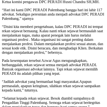
Ketua komisi pengawas DPC PERADI Husni Chandra SH,MH.
“Hari ini kami DPC PERADI Palembang bangga hari ini lahir 117
advokat. Sekaligus peresmian anda menjadi advokat DPC PERADI
Palembang,” ujarnya
“Disini kita memberi pengetahuan, kalau DPC PERADI ini tempat
rekan sejawat bernaung. Kalau nanti rekan sejawat bermasalah saat
menjalankan tugas, maka aparat penegak lain harus melalui
organisasi profesi . Maka organisasi ini sangat penting dalam
menjalankan profesi. Dalam menjalankan profesi sesuai aturan, dan
sesuai kode etik. Disini beracara, dan menghadapi Klien. Berkaitan
dengan menjalankan profesi,” bebernya.
Pada kesempatan tersebut Azwar Agus mengungkapkan,
berbanggalah, rekan sejawat semua menjadi advokat PERADI.
Banyak organisasi advokat lainnya. Tapi rekan sejawat memilih
PERADI itu adalah pilihan yang tepat.
“Jadilah advokat yang bermanfaat bagi masyarakat.Apapun
permasalah, apapun keinginan, silahkan rekan sejawat sampaikan
kepada kami,” tuturnya.
“Selamat kepada rekan sejawat. Besok diambil sumpahnya di
Pengadilan Tinggi Palembang. Semoga rekan sejawat beritegritas
dalam menjalankan tugas dan berguna bagi semua orang,”