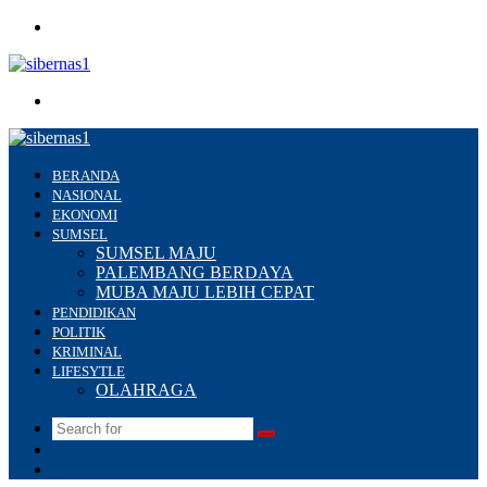
Menu
Search
for
BERANDA
NASIONAL
EKONOMI
SUMSEL
SUMSEL MAJU
PALEMBANG BERDAYA
MUBA MAJU LEBIH CEPAT
PENDIDIKAN
POLITIK
KRIMINAL
LIFESYTLE
OLAHRAGA
Search
Switch
for
skin
Sidebar