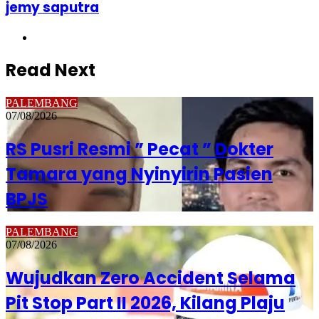
jemy saputra
Website
Read Next
PALEMBANG
07/08/2026
RS Pusri Resmi ” Pecat ” Dokter
Tamara yang Nyinyirin Pasien
BPJS
PALEMBANG
07/08/2026
Wujudkan Zero Accident Selama
Pit Stop Part II 2026, Kilang Plaju