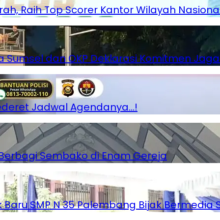
rah, Raih Top Scorer Kantor Wilayah Nasiona
lda Sumsel dan OKP Deklarasi Komitmen Ja
Sederet Jadwal Agendanya…!
g Berbagi Sembako di Enam Gereja
ik Baru SMP N 35 Palembang Bijak Bermedia S