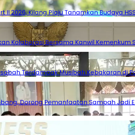
rt II 2026, Kilang Plaju Tanamkan Budaya H
atkan Kolaborasi Bersama Kanwil Kemenkum 
Nasabah Terdampak Musibah Kebakaran di 
lembang, Dorong Pemanfaatan Sampah Jadi 