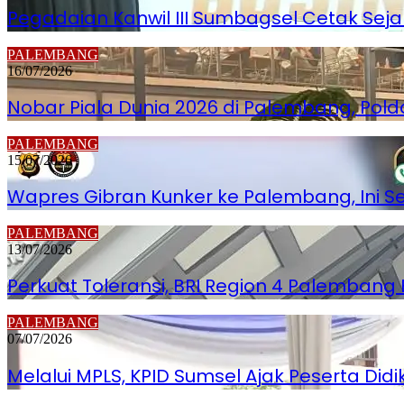
Pegadaian Kanwil III Sumbagsel Cetak Seja
PALEMBANG
16/07/2026
Nobar Piala Dunia 2026 di Palembang, Po
PALEMBANG
15/07/2026
Wapres Gibran Kunker ke Palembang, Ini 
PALEMBANG
13/07/2026
Perkuat Toleransi, BRI Region 4 Palemban
PALEMBANG
07/07/2026
Melalui MPLS, KPID Sumsel Ajak Peserta Did