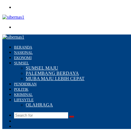
Menu
Search
for
BERANDA
NASIONAL
EKONOMI
SUMSEL
SUMSEL MAJU
PALEMBANG BERDAYA
MUBA MAJU LEBIH CEPAT
PENDIDIKAN
POLITIK
KRIMINAL
LIFESYTLE
OLAHRAGA
Search
Switch
for
skin
Sidebar