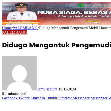
Home
/
PALEMBANG
/
Diduga Mengantuk Pengemudi Mobil Hantam 
PALEMBANG
Diduga Mengantuk Pengemudi 
Send
an
email
jemy saputra
19/11/2024
0
1 minute read
Facebook
Twitter
LinkedIn
Tumblr
Pinterest
Messenger
Messenger
W