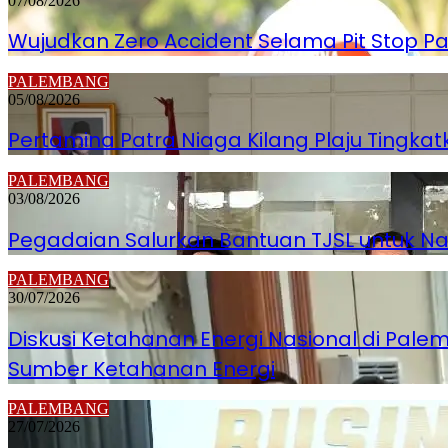
07/08/2026
Wujudkan Zero Accident Selama Pit Stop Pa
PALEMBANG
05/08/2026
Pertamina Patra Niaga Kilang Plaju Tingk
PALEMBANG
03/08/2026
Pegadaian Salurkan Bantuan TJSL untuk 
PALEMBANG
30/07/2026
Diskusi Ketahanan Energi Nasional di Pa
Sumber Ketahanan Energi
PALEMBANG
27/07/2026