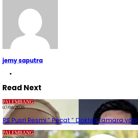
jemy saputra
Website
Read Next
PALEMBANG
07/08/2026
RS Pusri Resmi ” Pecat ” Dokter Tamara yang
PALEMBANG