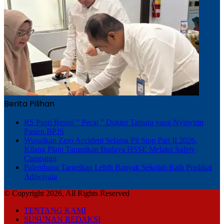
Berita Pilihan
RS Pusri Resmi ” Pecat ” Dokter Tamara yang Nyinyirin
Pasien BPJS
Wujudkan Zero Accident Selama Pit Stop Part II 2026,
Kilang Plaju Tanamkan Budaya HSSE Melalui Safety
Campaign
Palembang Targetkan Lebih Banyak Sekolah Raih Predikat
Adiwiyata
© Copyright 2026, All Rights Reserved
TENTANG KAMI
SUSUNAN REDAKSI