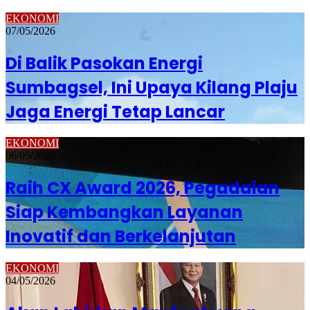
EKONOMI
07/05/2026
Di Balik Pasokan Energi
Sumbagsel, Ini Upaya Kilang Plaju
Jaga Energi Tetap Lancar
EKONOMI
06/05/2026
Raih CX Award 2026, Pegadaian
Siap Kembangkan Layanan
Inovatif dan Berkelanjutan
EKONOMI
04/05/2026