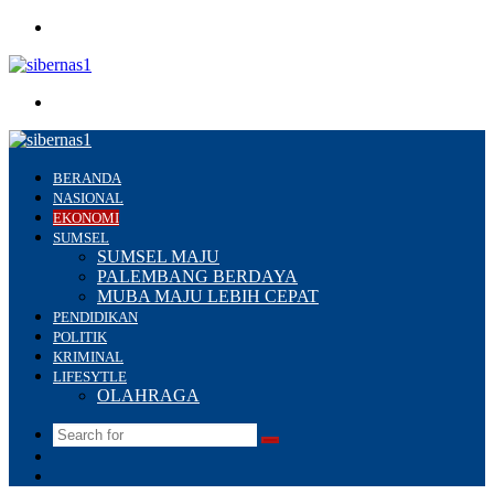
Menu
Search
for
BERANDA
NASIONAL
EKONOMI
SUMSEL
SUMSEL MAJU
PALEMBANG BERDAYA
MUBA MAJU LEBIH CEPAT
PENDIDIKAN
POLITIK
KRIMINAL
LIFESYTLE
OLAHRAGA
Search
Switch
for
skin
Sidebar