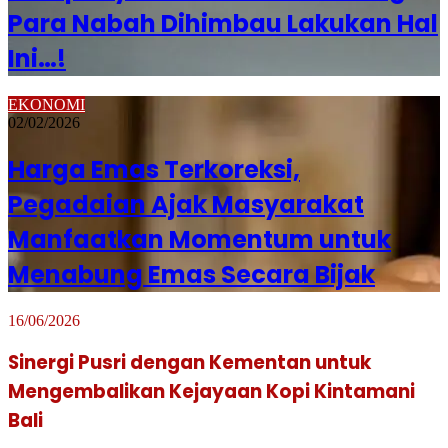
Para Nabah Dihimbau Lakukan Hal
Ini…!
EKONOMI
02/02/2026
Harga Emas Terkoreksi,
Pegadaian Ajak Masyarakat
Manfaatkan Momentum untuk
Menabung Emas Secara Bijak
16/06/2026
Sinergi Pusri dengan Kementan untuk
Mengembalikan Kejayaan Kopi Kintamani
Bali