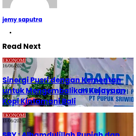
jemy saputra
Website
Read Next
EKONOMI
16/06/2026
Sinergi Pusri dengan Kementan
untuk Mengembalikan Kejayaan
Kopi Kintamani Bali
EKONOMI
11/06/2026
SBY : Alhamdulillah Rupiah dan