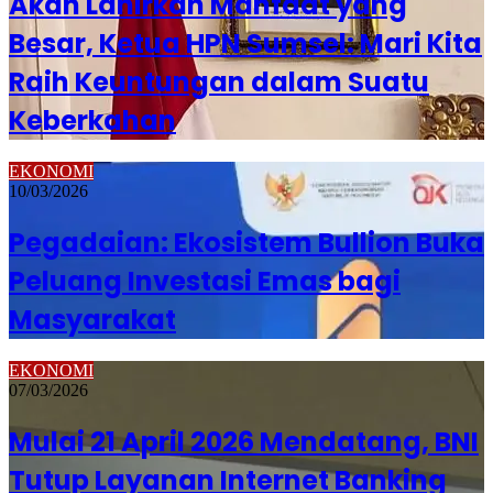
Akan Lahirkan Manfaat yang
Besar, Ketua HPN Sumsel: Mari Kita
Raih Keuntungan dalam Suatu
Keberkahan
EKONOMI
10/03/2026
Pegadaian: Ekosistem Bullion Buka
Peluang Investasi Emas bagi
Masyarakat
EKONOMI
07/03/2026
Mulai 21 April 2026 Mendatang, BNI
Tutup Layanan Internet Banking