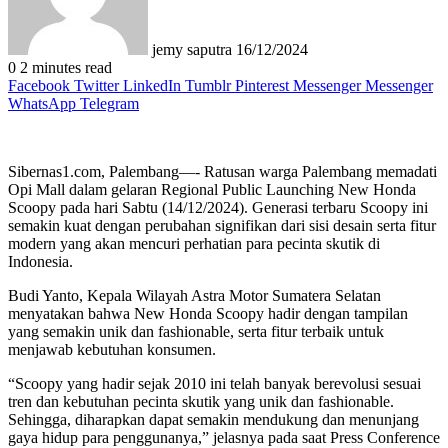
jemy saputra
16/12/2024
0
2 minutes read
Facebook
Twitter
LinkedIn
Tumblr
Pinterest
Messenger
Messenger
WhatsApp
Telegram
Sibernas1.com, Palembang—- Ratusan warga Palembang memadati
Opi Mall dalam gelaran Regional Public Launching New Honda
Scoopy pada hari Sabtu (14/12/2024). Generasi terbaru Scoopy ini
semakin kuat dengan perubahan signifikan dari sisi desain serta fitur
modern yang akan mencuri perhatian para pecinta skutik di
Indonesia.
Budi Yanto, Kepala Wilayah Astra Motor Sumatera Selatan
menyatakan bahwa New Honda Scoopy hadir dengan tampilan
yang semakin unik dan fashionable, serta fitur terbaik untuk
menjawab kebutuhan konsumen.
“Scoopy yang hadir sejak 2010 ini telah banyak berevolusi sesuai
tren dan kebutuhan pecinta skutik yang unik dan fashionable.
Sehingga, diharapkan dapat semakin mendukung dan menunjang
gaya hidup para penggunanya,” jelasnya pada saat Press Conference