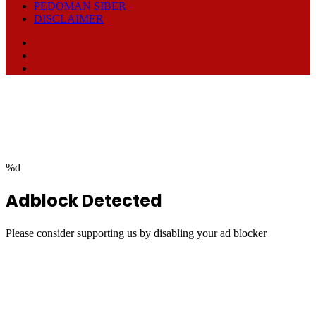
PEDOMAN SIBER
DISCLAIMER
Facebook
TikTok
RSS
Facebook
Twitter
WhatsApp
Telegram
Back
to
top
button
%d
Adblock Detected
Please consider supporting us by disabling your ad blocker