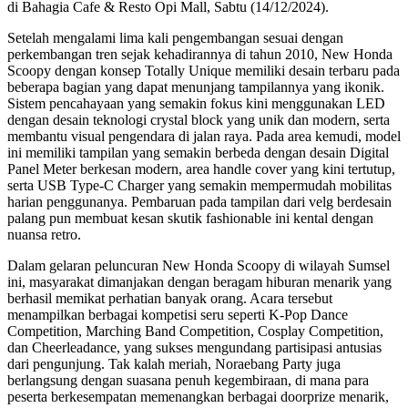
di Bahagia Cafe & Resto Opi Mall, Sabtu (14/12/2024).
Setelah mengalami lima kali pengembangan sesuai dengan
perkembangan tren sejak kehadirannya di tahun 2010, New Honda
Scoopy dengan konsep Totally Unique memiliki desain terbaru pada
beberapa bagian yang dapat menunjang tampilannya yang ikonik.
Sistem pencahayaan yang semakin fokus kini menggunakan LED
dengan desain teknologi crystal block yang unik dan modern, serta
membantu visual pengendara di jalan raya. Pada area kemudi, model
ini memiliki tampilan yang semakin berbeda dengan desain Digital
Panel Meter berkesan modern, area handle cover yang kini tertutup,
serta USB Type-C Charger yang semakin mempermudah mobilitas
harian penggunanya. Pembaruan pada tampilan dari velg berdesain
palang pun membuat kesan skutik fashionable ini kental dengan
nuansa retro.
Dalam gelaran peluncuran New Honda Scoopy di wilayah Sumsel
ini, masyarakat dimanjakan dengan beragam hiburan menarik yang
berhasil memikat perhatian banyak orang. Acara tersebut
menampilkan berbagai kompetisi seru seperti K-Pop Dance
Competition, Marching Band Competition, Cosplay Competition,
dan Cheerleadance, yang sukses mengundang partisipasi antusias
dari pengunjung. Tak kalah meriah, Noraebang Party juga
berlangsung dengan suasana penuh kegembiraan, di mana para
peserta berkesempatan memenangkan berbagai doorprize menarik,