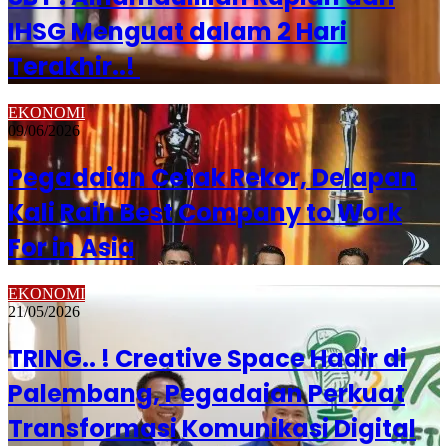
IHSG Menguat dalam 2 Hari
Terakhir..!
EKONOMI
09/06/2026
Pegadaian Cetak Rekor, Delapan
Kali Raih Best Company to Work
For in Asia
EKONOMI
21/05/2026
TRING.. ! Creative Space Hadir di
Palembang, Pegadaian Perkuat
Transformasi Komunikasi Digital