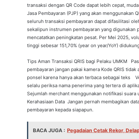
transaksi dengan QR Code dapat lebih cepat, mu
Jasa Pembayaran (PJP) yang akan menggunakan QR
seluruh transaksi pembayaran dapat difasilitasi o
sekalipun instrumen pembayaran yang digunakan
mencatatkan peningkatan pesat. Per Mei 2025, vol
tinggi sebesar 151,70% (year on year/YoY) diduku
Tips Aman Transaksi QRIS bagi Pelaku UMKM Past
pembayaran jangan pakai kamera Kode QRIS tidak 
ponsel karena hanya akan terbaca sebagai teks V
selalu periksa nama penerima yang tertera di apli
Sejumlah merchant menggunakan notifikasi suara 
Kerahasiaan Data Jangan pernah membagikan data pr
pembayaran kepada siapapun.
BACA JUGA :
Pegadaian Cetak Rekor, Delap