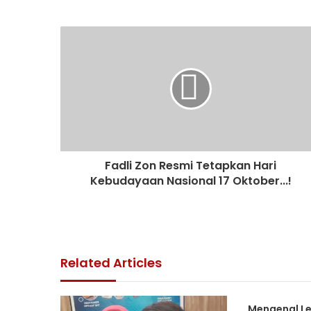
11/06/2026
SBY : Alhamdulillah Rupiah dan IHSG
09/06/2026
Pegadaian Cetak Rekor, Delapan Kal
Fadli Zon Resmi Tetapkan Hari
21/05/2026
Kebudayaan Nasional 17 Oktober...!
07/05/2026
Related Articles
Mengenal Le