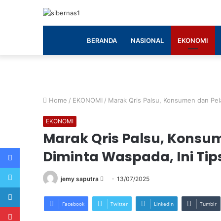
BERANDA
NASIONAL
EKONOMI
Home
/
EKONOMI
/
Marak Qris Palsu, Konsumen dan Pel
EKONOMI
Marak Qris Palsu, Kons
Facebook
Diminta Waspada, Ini Tip
Twitter
Send
jemy saputra
13/07/2025
LinkedIn
an
email
Facebook
Twitter
LinkedIn
Tumblr
Pinterest