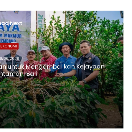
ead Next
EKONOMI
16/06/2026
tan untuk Mengembalikan Kejayaan
intamani Bali
Sinergi Pusri dengan Kementan untuk Mengembalikan Kejayaan Kopi Kintamani Bali