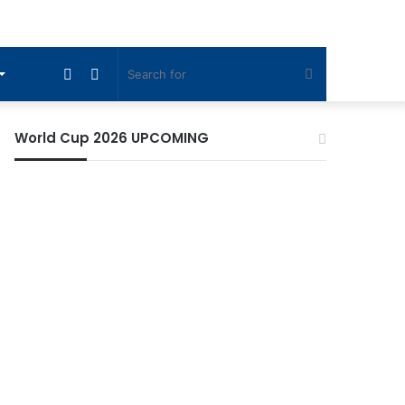
Sidebar
Switch
Search
skin
for
World Cup 2026 UPCOMING