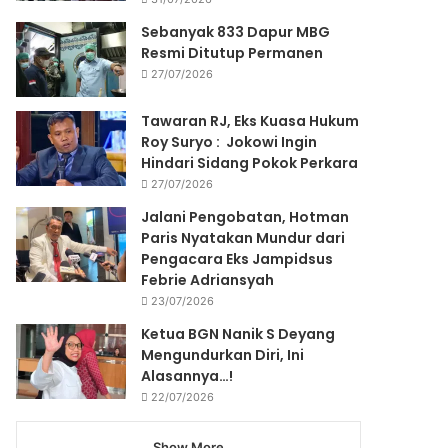
Sebanyak 833 Dapur MBG
Resmi Ditutup Permanen
27/07/2026
Tawaran RJ, Eks Kuasa Hukum
Roy Suryo : Jokowi Ingin
Hindari Sidang Pokok Perkara
27/07/2026
Jalani Pengobatan, Hotman
Paris Nyatakan Mundur dari
Pengacara Eks Jampidsus
Febrie Adriansyah
23/07/2026
Ketua BGN Nanik S Deyang
Mengundurkan Diri, Ini
Alasannya…!
22/07/2026
Show More