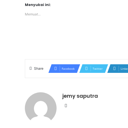
Menyukai ini:
Memuat...
Share
Facebook
Twitter
Linke
jemy saputra
Website