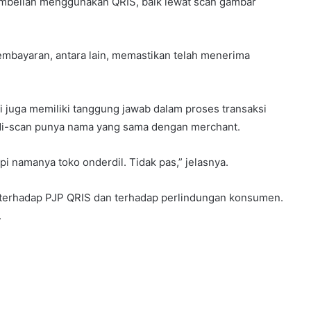
embelian menggunakan QRIS, baik lewat scan gambar
mbayaran, antara lain, memastikan telah menerima
li juga memiliki tanggung jawab dalam proses transaksi
 di-scan punya nama yang sama dengan merchant.
i namanya toko onderdil. Tidak pas,” jelasnya.
n terhadap PJP QRIS dan terhadap perlindungan konsumen.
.