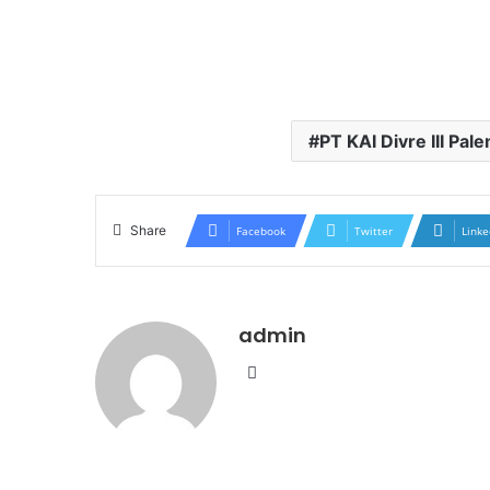
PT KAI Divre III Pa
Share
Facebook
Twitter
Linke
admin
Website