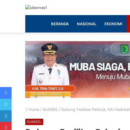
BERANDA
NASIONAL
EKONOMI
Facebook
Twitter
Home
/
SUMSEL
/
Dukung Fasilitas Pekerja, KAI Hadirka
LinkedIn
Pinterest
SUMSEL