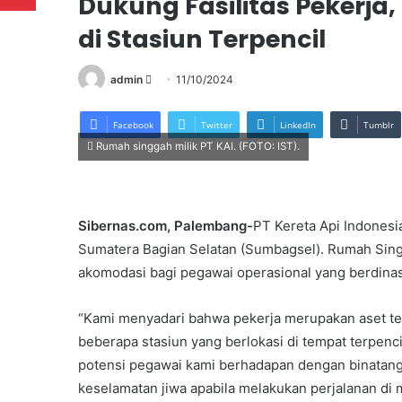
Dukung Fasilitas Pekerja
di Stasiun Terpencil
Send
admin
11/10/2024
an
email
Facebook
Twitter
LinkedIn
Tumblr
Rumah singgah milik PT KAI. (FOTO: IST).
Sibernas.com, Palembang-
PT Kereta Api Indonesi
Sumatera Bagian Selatan (Sumbagsel). Rumah Singga
akomodasi bagi pegawai operasional yang berdinas 
“Kami menyadari bahwa pekerja merupakan aset ter
beberapa stasiun yang berlokasi di tempat terpenci
potensi pegawai kami berhadapan dengan binatang
keselamatan jiwa apabila melakukan perjalanan di m