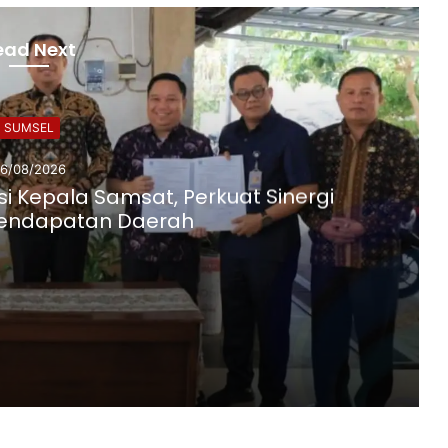
ead Next
SUMSEL
6/08/2026
i Kepala Samsat, Perkuat Sinergi
Pendapatan Daerah
Bupati OKUS Terima Audiensi Kepala Samsat, Perkuat Sinergi Tingkatkan Pendapatan Daerah