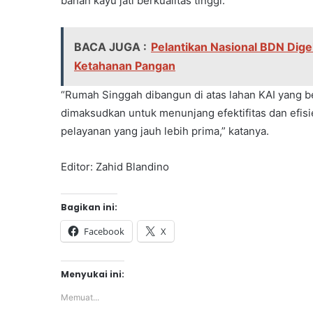
bahan kayu jati berkualitas tinggi.
BACA JUGA :
Pelantikan Nasional BDN Dige
Ketahanan Pangan
“Rumah Singgah dibangun di atas lahan KAI yang ber
dimaksudkan untuk menunjang efektifitas dan efis
pelayanan yang jauh lebih prima,” katanya.
Editor: Zahid Blandino
Bagikan ini:
Facebook
X
Menyukai ini:
Memuat...