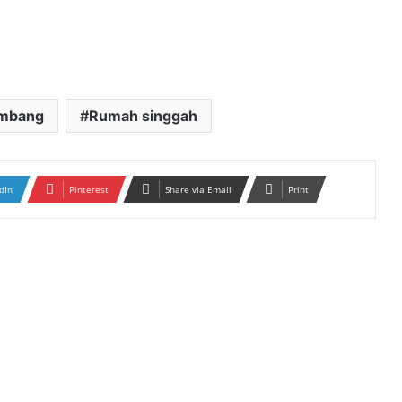
lembang
Rumah singgah
dIn
Pinterest
Share via Email
Print