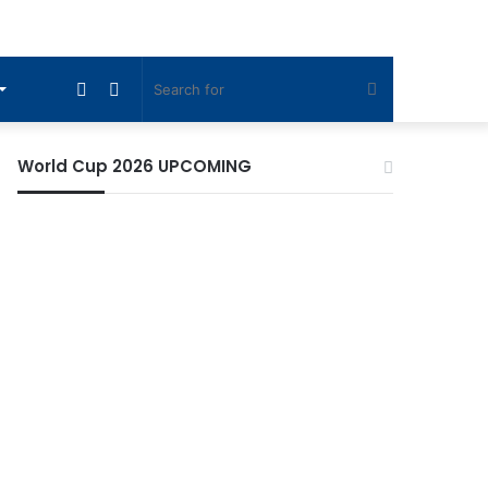
Sidebar
Switch
Search
skin
for
World Cup 2026 UPCOMING