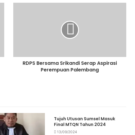
Rakor Penanggulangan Kemiskinan dan Program 3 juta Rumah, Pemkab OKUS Perkuat Kolaborasi Dengan Pemprov Sumsel
Pemkab OKUS Matangkan Persiapan Pawai Pembangunan Peringatan HUT RI ke-81 Tahu 2026
RDPS Bersama Srikandi Serap Aspirasi
Perempuan Palembang
Dorong Transparansi Anggaran, BPN Merangin dan BRI Bangko Teken PKS Penerbitan KKP
Pertamina Patra Niaga Kilang Plaju Perkuat Nilai AKHLAK dan Etos Kerja di Tahun Baru Islam 1448 H
Tujuh Utusan Sumsel Masuk
Final MTQN Tahun 2024
13/09/2024