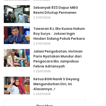
Sebanyak 833 Dapur MBG
Resmi Ditutup Permanen
27/07/2026
Tawaran RJ, Eks Kuasa Hukum
Roy Suryo : Jokowi Ingin
Hindari Sidang Pokok Perkara
27/07/2026
Jalani Pengobatan, Hotman
Paris Nyatakan Mundur dari
Pengacara Eks Jampidsus
Febrie Adriansyah
23/07/2026
Ketua BGN Nanik S Deyang
Mengundurkan Diri, Ini
Alasannya…!
22/07/2026
Show More