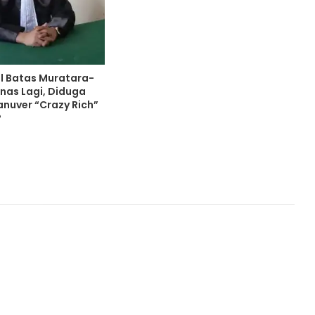
BAZNAS Banyuasin Salurkan Daging Kurban kepada 360 Penerima Manfaat melalui Program Kurban Berkah Berdayakan Desa
al Batas Muratara-
Apel Siaga Karhutbunlah di Lempuing OKI: Masyarakat Peduli Api Siap Jadi Garda Terdepan
as Lagi, Diduga
nuver “Crazy Rich”
?
Klaim Tanah Tanpa Bukti Dipersoalkan, Warga Daya Kesuma Tunggu Kepastian Hukum
Peringatan Hari Posyandu Nasional 2026 di Kabupaten OKUS Berlangsung Meriah