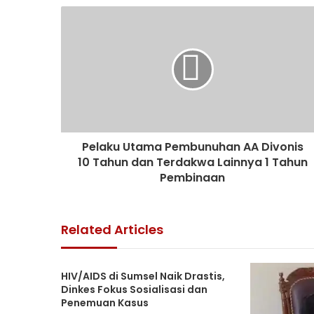
05/08/2026
04/08/2026
Pelaku Utama Pembunuhan AA Divonis
30/07/2026
10 Tahun dan Terdakwa Lainnya 1 Tahun
Pembinaan
Related Articles
28/06/2026
HIV/AIDS di Sumsel Naik Drastis,
Dinkes Fokus Sosialisasi dan
Penemuan Kasus
28/05/2026