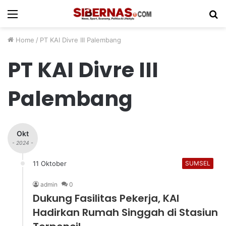
Menu
S
fo
Home
/
PT KAI Divre III Palembang
PT KAI Divre III
Palembang
Okt
- 2024 -
11 Oktober
SUMSEL
admin
0
Dukung Fasilitas Pekerja, KAI
Hadirkan Rumah Singgah di Stasiun