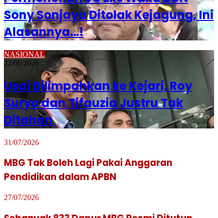
Sony Sonjaya Ditolak Kejagung, Ini
Alasannya…!
NASIONAL
22/06/2026
Usai Dilimpahkan ke Kejari, Roy
Suryo dan Tifauzia Justru Tak
Ditahan
31/07/2026
MBG Tak Boleh Lagi Pakai Anggaran
Pendidikan dalam APBN
27/07/2026