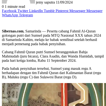
jemy saputra
11/09/2024
0
1 minute read
Facebook
Twitter
LinkedIn
Tumblr
Pinterest
Messenger
Messenger
WhatsApp
Telegram
Sibernas.com
, Samarinda — Peserta cabang Fahmil Al-Quran
golongan putri dari Sumsel pada MTQ Nasional XXX tahun 2024
di Samarinda Kaltim, melaju ke babak semifinal setelah berhasil
menjadi pemenang pada babak penyisihan.
Cabang Fahmil Quran putri Sumsel beranggotakan Bahja
Mahmudah (juru bicara), Clara Asadin, dan Wanda Hamidah, tampil
pada hari ketiga lomba, Rabu 11 September 2024.
Pada babak penyisihan tersebut, Sumsel yang masuk regu A
berhadapan dengan tim Fahmil Quran dari Kalimantan Barat (regu
B), Maluku (regu C) dan Sulawesi Barat (regu D).