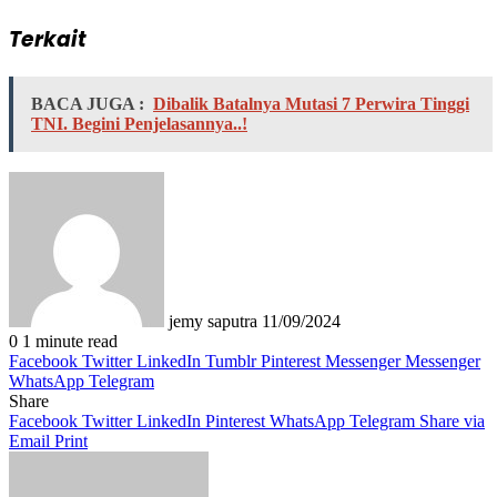
Terkait
BACA JUGA :
Dibalik Batalnya Mutasi 7 Perwira Tinggi
TNI. Begini Penjelasannya..!
Send
an
email
jemy saputra
11/09/2024
0
1 minute read
Facebook
Twitter
LinkedIn
Tumblr
Pinterest
Messenger
Messenger
WhatsApp
Telegram
Share
Facebook
Twitter
LinkedIn
Pinterest
WhatsApp
Telegram
Share via
Email
Print