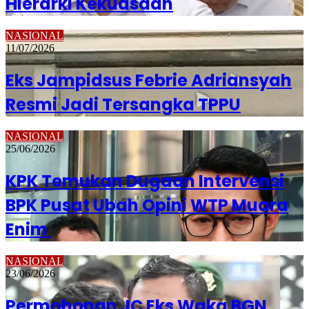
Hierarki Kekuasaan
NASIONAL
11/07/2026
Eks Jampidsus Febrie Adriansyah
Resmi Jadi Tersangka TPPU
NASIONAL
25/06/2026
KPK Temukan Dugaan Intervensi
BPK Pusat Ubah Opini WTP Muara
Enim
NASIONAL
23/06/2026
Permohonan JC Eks Waka BGN