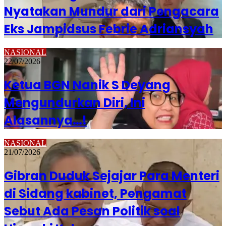
Nyatakan Mundur dari Pengacara
Eks Jampidsus Febrie Adriansyah
NASIONAL
22/07/2026
Ketua BGN Nanik S Deyang
Mengundurkan Diri, Ini
Alasannya…!
NASIONAL
21/07/2026
Gibran Duduk Sejajar Para Menteri
di Sidang kabinet, Pengamat
Sebut Ada Pesan Politik soal