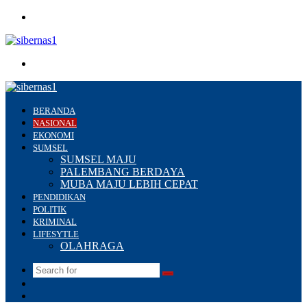
Menu
Search
for
BERANDA
NASIONAL
EKONOMI
SUMSEL
SUMSEL MAJU
PALEMBANG BERDAYA
MUBA MAJU LEBIH CEPAT
PENDIDIKAN
POLITIK
KRIMINAL
LIFESYTLE
OLAHRAGA
Search
Switch
for
skin
Sidebar