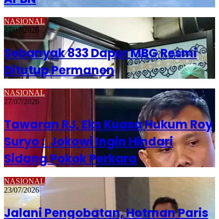
NASIONAL
27/07/2026
Sebanyak 833 Dapur MBG Resmi
Ditutup Permanen
NASIONAL
27/07/2026
Tawaran RJ, Eks Kuasa Hukum Roy
Suryo : Jokowi Ingin Hindari
Sidang Pokok Perkara
NASIONAL
23/07/2026
Jalani Pengobatan, Hotman Paris