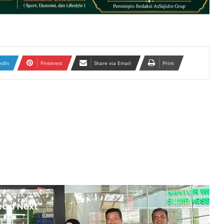
edIn
Pinterest
Share via Email
Print
ead Next