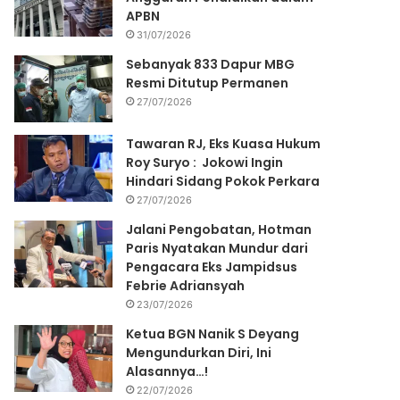
APBN
31/07/2026
Sebanyak 833 Dapur MBG
Resmi Ditutup Permanen
27/07/2026
Tawaran RJ, Eks Kuasa Hukum
Roy Suryo : Jokowi Ingin
Hindari Sidang Pokok Perkara
27/07/2026
Jalani Pengobatan, Hotman
Paris Nyatakan Mundur dari
Pengacara Eks Jampidsus
Febrie Adriansyah
23/07/2026
Ketua BGN Nanik S Deyang
Mengundurkan Diri, Ini
Alasannya…!
22/07/2026