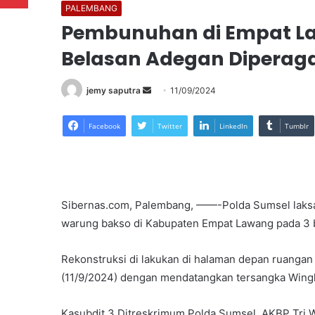
PALEMBANG
Pembunuhan di Empat La
Belasan Adegan Diperaga
Send
jemy saputra
11/09/2024
an
email
Facebook
Twitter
LinkedIn
Tumblr
Sibernas.com, Palembang, ——-Polda Sumsel laksa
warung bakso di Kabupaten Empat Lawang pada 3 b
Rekonstruksi di lakukan di halaman depan ruangan
(11/9/2024) dengan mendatangkan tersangka Wingk
Kasubdit 3 Ditreskrimum Polda Sumsel, AKBP Tri 