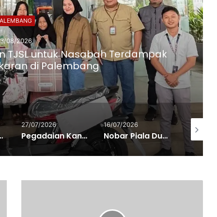
PALEMBANG
0/07/2026
 Nasional di Palembang, Dorong
Energi Terbarukan dan Batubara
er Ketahanan Energi
16/07/2026
15/07/2026
13/07/202
 Kanwil III Sumbagsel Cetak Sejarah, Raih Top Scorer Kantor Wilayah Nasional di Business Summit 2026
Nobar Piala Dunia 2026 di Palembang, Polda Sumsel dan OKP Deklarasi Komitmen Jaga Kamtibmas
Wapres Gibran Kunker ke Palembang, Ini Sederet Jadwal Agendanya…!