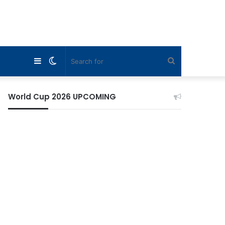
Sidebar
Switch
Search
skin
for
World Cup 2026 UPCOMING