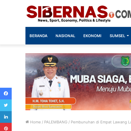
BERANDA
NASIONAL
EKONOMI
SUMSEL
Facebook
Twitter
LinkedIn
Home
/
PALEMBANG
/
Pembunuhan di Empat Lawang Lak
Pinterest