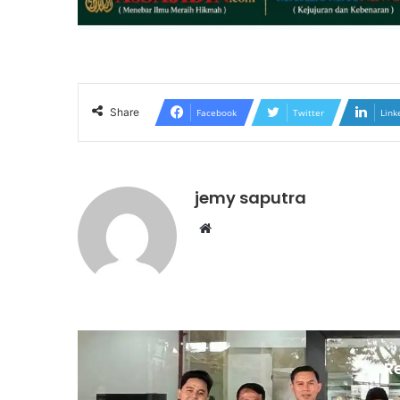
Share
Facebook
Twitter
Link
jemy saputra
Website
R