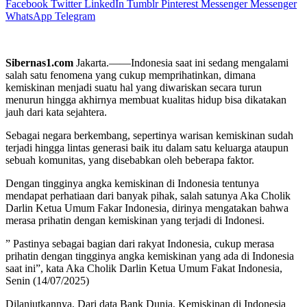
Facebook
Twitter
LinkedIn
Tumblr
Pinterest
Messenger
Messenger
WhatsApp
Telegram
Sibernas1.com
Jakarta.——Indonesia saat ini sedang mengalami
salah satu fenomena yang cukup memprihatinkan, dimana
kemiskinan menjadi suatu hal yang diwariskan secara turun
menurun hingga akhirnya membuat kualitas hidup bisa dikatakan
jauh dari kata sejahtera.
Sebagai negara berkembang, sepertinya warisan kemiskinan sudah
terjadi hingga lintas generasi baik itu dalam satu keluarga ataupun
sebuah komunitas, yang disebabkan oleh beberapa faktor.
Dengan tingginya angka kemiskinan di Indonesia tentunya
mendapat perhatiaan dari banyak pihak, salah satunya Aka Cholik
Darlin Ketua Umum Fakar Indonesia, dirinya mengatakan bahwa
merasa prihatin dengan kemiskinan yang terjadi di Indonesi.
” Pastinya sebagai bagian dari rakyat Indonesia, cukup merasa
prihatin dengan tingginya angka kemiskinan yang ada di Indonesia
saat ini”, kata Aka Cholik Darlin Ketua Umum Fakat Indonesia,
Senin (14/07/2025)
Dilanjutkannya, Dari data Bank Dunia, Kemiskinan di Indonesia