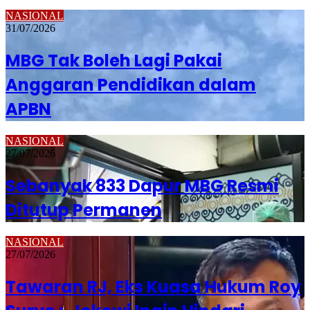
NASIONAL
31/07/2026
MBG Tak Boleh Lagi Pakai
Anggaran Pendidikan dalam
APBN
NASIONAL
27/07/2026
Sebanyak 833 Dapur MBG Resmi
Ditutup Permanen
NASIONAL
27/07/2026
Tawaran RJ, Eks Kuasa Hukum Roy