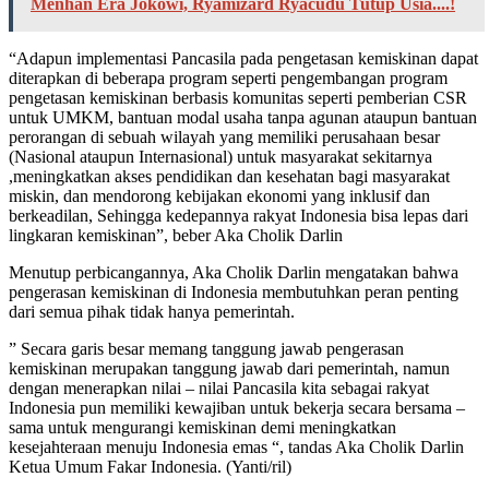
Menhan Era Jokowi, Ryamizard Ryacudu Tutup Usia....!
“Adapun implementasi Pancasila pada pengetasan kemiskinan dapat
diterapkan di beberapa program seperti pengembangan program
pengetasan kemiskinan berbasis komunitas seperti pemberian CSR
untuk UMKM, bantuan modal usaha tanpa agunan ataupun bantuan
perorangan di sebuah wilayah yang memiliki perusahaan besar
(Nasional ataupun Internasional) untuk masyarakat sekitarnya
,meningkatkan akses pendidikan dan kesehatan bagi masyarakat
miskin, dan mendorong kebijakan ekonomi yang inklusif dan
berkeadilan, Sehingga kedepannya rakyat Indonesia bisa lepas dari
lingkaran kemiskinan”, beber Aka Cholik Darlin
Menutup perbicangannya, Aka Cholik Darlin mengatakan bahwa
pengerasan kemiskinan di Indonesia membutuhkan peran penting
dari semua pihak tidak hanya pemerintah.
” Secara garis besar memang tanggung jawab pengerasan
kemiskinan merupakan tanggung jawab dari pemerintah, namun
dengan menerapkan nilai – nilai Pancasila kita sebagai rakyat
Indonesia pun memiliki kewajiban untuk bekerja secara bersama –
sama untuk mengurangi kemiskinan demi meningkatkan
kesejahteraan menuju Indonesia emas “, tandas Aka Cholik Darlin
Ketua Umum Fakar Indonesia. (Yanti/ril)