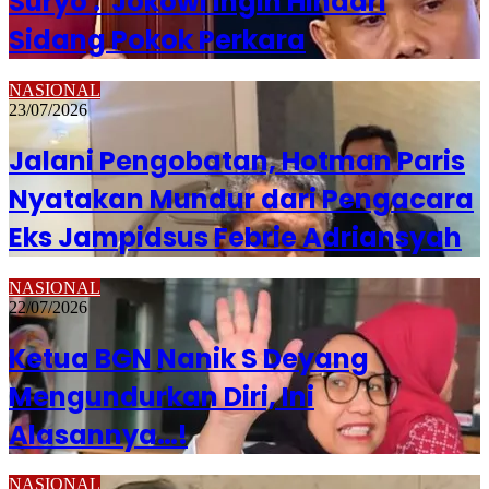
Suryo : Jokowi Ingin Hindari
Sidang Pokok Perkara
NASIONAL
23/07/2026
Jalani Pengobatan, Hotman Paris
Nyatakan Mundur dari Pengacara
Eks Jampidsus Febrie Adriansyah
NASIONAL
22/07/2026
Ketua BGN Nanik S Deyang
Mengundurkan Diri, Ini
Alasannya…!
NASIONAL