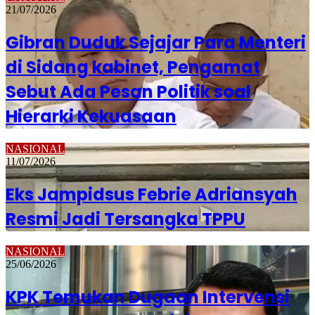
21/07/2026
Gibran Duduk Sejajar Para Menteri
di Sidang kabinet, Pengamat
Sebut Ada Pesan Politik soal
Hierarki Kekuasaan
NASIONAL
11/07/2026
Eks Jampidsus Febrie Adriansyah
Resmi Jadi Tersangka TPPU
NASIONAL
25/06/2026
KPK Temukan Dugaan Intervensi