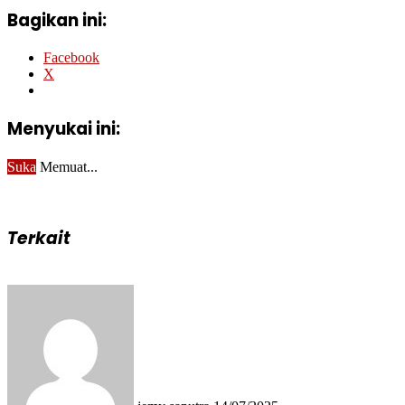
Bagikan ini:
Facebook
X
Menyukai ini:
Suka
Memuat...
Terkait
Send
an
email