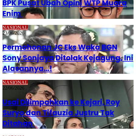
BPK Pusat Ubah Opini WTP Muara
Enim
NASIONAL
23/06/2026
Permohonan JC Eks Waka BGN
Sony Sonjaya Ditolak Kejagung, Ini
Alasannya…!
NASIONAL
22/06/2026
Usai Dilimpahkan ke Kejari, Roy
Suryo dan Tifauzia Justru Tak
Ditahan