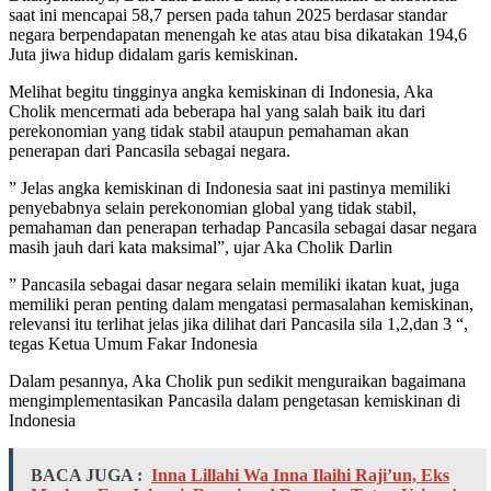
saat ini mencapai 58,7 persen pada tahun 2025 berdasar standar
negara berpendapatan menengah ke atas atau bisa dikatakan 194,6
Juta jiwa hidup didalam garis kemiskinan.
Melihat begitu tingginya angka kemiskinan di Indonesia, Aka
Cholik mencermati ada beberapa hal yang salah baik itu dari
perekonomian yang tidak stabil ataupun pemahaman akan
penerapan dari Pancasila sebagai negara.
” Jelas angka kemiskinan di Indonesia saat ini pastinya memiliki
penyebabnya selain perekonomian global yang tidak stabil,
pemahaman dan penerapan terhadap Pancasila sebagai dasar negara
masih jauh dari kata maksimal”, ujar Aka Cholik Darlin
” Pancasila sebagai dasar negara selain memiliki ikatan kuat, juga
memiliki peran penting dalam mengatasi permasalahan kemiskinan,
relevansi itu terlihat jelas jika dilihat dari Pancasila sila 1,2,dan 3 “,
tegas Ketua Umum Fakar Indonesia
Dalam pesannya, Aka Cholik pun sedikit menguraikan bagaimana
mengimplementasikan Pancasila dalam pengetasan kemiskinan di
Indonesia
BACA JUGA :
Inna Lillahi Wa Inna Ilaihi Raji’un, Eks