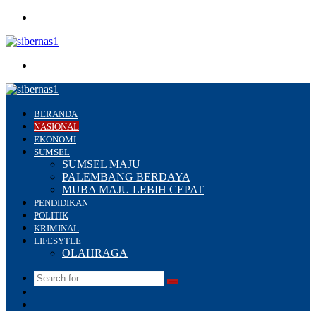
Menu
Search
for
BERANDA
NASIONAL
EKONOMI
SUMSEL
SUMSEL MAJU
PALEMBANG BERDAYA
MUBA MAJU LEBIH CEPAT
PENDIDIKAN
POLITIK
KRIMINAL
LIFESYTLE
OLAHRAGA
Search
Switch
for
skin
Sidebar