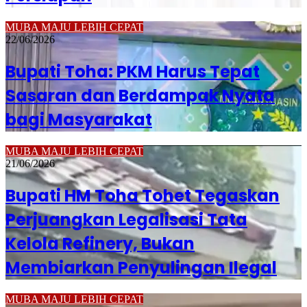
MUBA MAJU LEBIH CEPAT
22/06/2026
Bupati Toha: PKM Harus Tepat
Sasaran dan Berdampak Nyata
bagi Masyarakat
MUBA MAJU LEBIH CEPAT
21/06/2026
Bupati HM Toha Tohet Tegaskan
Perjuangkan Legalisasi Tata
Kelola Refinery, Bukan
Membiarkan Penyulingan Ilegal
MUBA MAJU LEBIH CEPAT