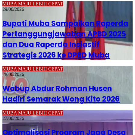
MUBA MAJU LEBIH CEPAT
29/06/2026
Bupati Muba Sampaikan Raperda
Pertanggungjawaban APBD 2025
dan Dua Raperda Insiastif
Strategis 2026 ke DPRD Muba
MUBA MAJU LEBIH CEPAT
28/06/2026
Wabup Abdur Rohman Husen
Hadiri Semarak Wong Kito 2026
MUBA MAJU LEBIH CEPAT
27/06/2026
Optimalisasi Program Jaga Desa