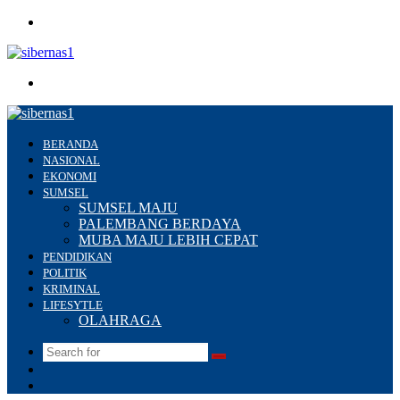
Menu
Search
for
BERANDA
NASIONAL
EKONOMI
SUMSEL
SUMSEL MAJU
PALEMBANG BERDAYA
MUBA MAJU LEBIH CEPAT
PENDIDIKAN
POLITIK
KRIMINAL
LIFESYTLE
OLAHRAGA
Search
Switch
for
skin
Sidebar