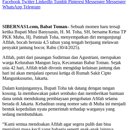
Facebook
Twitter
LinkedIn
Tumblr
Pinterest
Messenger
Messenger
WhatsApp
Telegram
SIBERNAS1.com, Babat Toman–
Sebuah momen haru tersaji
ketika Bupati Musi Banyuasin, H. M. Toha, SH, bersama Ketua TP
PKK Muba, Hj. Patimah Toha, menyempatkan diri mengunjungi
Afifah, bocah berusia 4,5 tahun yang tengah berjuang melawan
penyakit jantung bocor, Rabu (30/4/2025).
Afifah, putri dari pasangan Sudirman dan Agustriani, merupakan
warga Kelurahan Mangun Jaya, Kecamatan Babat Toman. Sejak
usia 42 hari, Afifah telah divonis mengidap kelainan jantung dan
hari ini akan menjalani operasi ketiga di Rumah Sakit Cipto
Mangunkusumo, Jakarta.
Dalam kunjungannya, Bupati Toha tak datang dengan tangan
kosong. Ia membawakan paket sembako dan memberikan bantuan
dana untuk mendukung pembiayaan pengobatan Afifah selama
berada di Jakarta. Kehadiran orang nomor satu di Muba ini menjadi
bentuk kepedulian nyata pemerintah terhadap warganya yang
sedang membutuhkan.
“Kami semua mendoakan Afifah agar segera pulih dan bisa
menjalani masa kecil yang bahagia seperti anak-anak lainnya.