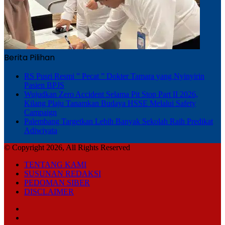
Berita Pilihan
RS Pusri Resmi ” Pecat ” Dokter Tamara yang Nyinyirin
Pasien BPJS
Wujudkan Zero Accident Selama Pit Stop Part II 2026,
Kilang Plaju Tanamkan Budaya HSSE Melalui Safety
Campaign
Palembang Targetkan Lebih Banyak Sekolah Raih Predikat
Adiwiyata
© Copyright 2026, All Rights Reserved
TENTANG KAMI
SUSUNAN REDAKSI
PEDOMAN SIBER
DISCLAIMER
Facebook
TikTok