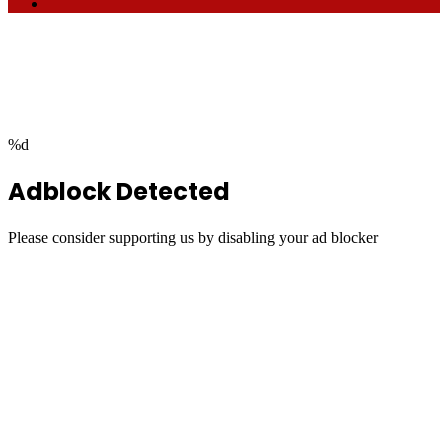
RSS
Facebook
Twitter
WhatsApp
Telegram
Back
to
top
button
%d
Adblock Detected
Please consider supporting us by disabling your ad blocker