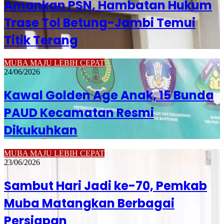
Amankan PSN, Hambatan Hukum
Trase Tol Betung-Jambi Temui
Titik Terang
MUBA MAJU LEBIH CEPAT
24/06/2026
Kawal Golden Age Anak, 15 Bunda
PAUD Kecamatan Resmi
Dikukuhkan
MUBA MAJU LEBIH CEPAT
23/06/2026
Sambut Hari Jadi ke-70, Pemkab
Muba Matangkan Berbagai
Persiapan