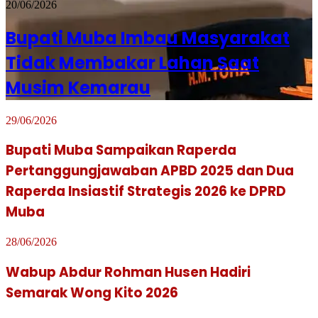
20/06/2026
Bupati Muba Imbau Masyarakat
Tidak Membakar Lahan Saat
Musim Kemarau
29/06/2026
Bupati Muba Sampaikan Raperda
Pertanggungjawaban APBD 2025 dan Dua
Raperda Insiastif Strategis 2026 ke DPRD
Muba
28/06/2026
Wabup Abdur Rohman Husen Hadiri
Semarak Wong Kito 2026