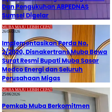
Dan Pengukuhan ABPEDNAS
Sumsel Digelar
MUBA MAJU LEBIH CEPAT
26/06/2026
Implementasikan Perda No.
2/2020, Disnakertrans Muba Bawa
Surat Resmi Bupati Muba Sasar
Medco Energi dan Seluruh
Perusahaan Migas
MUBA MAJU LEBIH CEPAT
25/06/2026
Pemkab Muba Berkomitmen