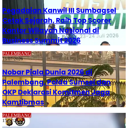
Pegadaian Kanwil III Sumbagsel
Cetak Sejarah, Raih Top Scorer
Kantor Wilayah Nasional di
Business Summit 2026
PALEMBANG
16/07/2026
Nobar Piala Dunia 2026 di
Palembang, Polda Sumsel dan
OKP Deklarasi Komitmen Jaga
Kamtibmas
PALEMBANG
15/07/2026