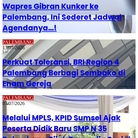
Wapres Gibran Kunker ke
Palembang, Ini Sederet Jadwal
Agendanya…!
PALEMBANG
13/07/2026
Perkuat Toleransi, BRI Region 4
Palembang Berbagi Sembako di
Enam Gereja
PALEMBANG
07/07/2026
Melalui MPLS, KPID Sumsel Ajak
Peserta Didik Baru SMP N 35