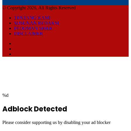
© Copyright 2026, All Rights Reserved
TENTANG KAMI
SUSUNAN REDAKSI
PEDOMAN SIBER
DISCLAIMER
Facebook
TikTok
RSS
Facebook
Twitter
WhatsApp
Telegram
Back
to
top
button
%d
Adblock Detected
Please consider supporting us by disabling your ad blocker