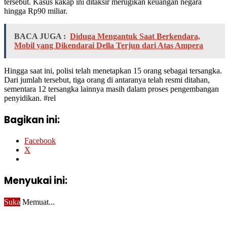
tersebut. Kasus kakap ini ditaksir merugikan keuangan negara
hingga Rp90 miliar.
BACA JUGA :
Diduga Mengantuk Saat Berkendara,
Mobil yang Dikendarai Della Terjun dari Atas Ampera
​Hingga saat ini, polisi telah menetapkan 15 orang sebagai tersangka.
Dari jumlah tersebut, tiga orang di antaranya telah resmi ditahan,
sementara 12 tersangka lainnya masih dalam proses pengembangan
penyidikan. ​#rel
Bagikan ini:
Facebook
X
Menyukai ini:
Suka
Memuat...