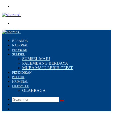
Menu
Search
for
BERANDA
NASIONAL
EKONOMI
SUMSEL
SUMSEL MAJU
PALEMBANG BERDAYA
MUBA MAJU LEBIH CEPAT
PENDIDIKAN
POLITIK
KRIMINAL
LIFESYTLE
OLAHRAGA
Search
Switch
for
skin
Sidebar