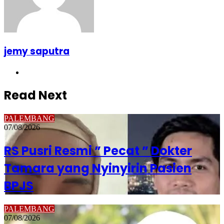
jemy saputra
Website
Read Next
PALEMBANG
07/08/2026
RS Pusri Resmi ” Pecat ” Dokter
Tamara yang Nyinyirin Pasien
BPJS
PALEMBANG
07/08/2026