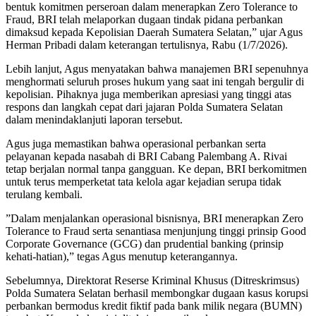
bentuk komitmen perseroan dalam menerapkan Zero Tolerance to
Fraud, BRI telah melaporkan dugaan tindak pidana perbankan
dimaksud kepada Kepolisian Daerah Sumatera Selatan,” ujar Agus
Herman Pribadi dalam keterangan tertulisnya, Rabu (1/7/2026).
​Lebih lanjut, Agus menyatakan bahwa manajemen BRI sepenuhnya
menghormati seluruh proses hukum yang saat ini tengah bergulir di
kepolisian. Pihaknya juga memberikan apresiasi yang tinggi atas
respons dan langkah cepat dari jajaran Polda Sumatera Selatan
dalam menindaklanjuti laporan tersebut.
​Agus juga memastikan bahwa operasional perbankan serta
pelayanan kepada nasabah di BRI Cabang Palembang A. Rivai
tetap berjalan normal tanpa gangguan. Ke depan, BRI berkomitmen
untuk terus memperketat tata kelola agar kejadian serupa tidak
terulang kembali.
​”Dalam menjalankan operasional bisnisnya, BRI menerapkan Zero
Tolerance to Fraud serta senantiasa menjunjung tinggi prinsip Good
Corporate Governance (GCG) dan prudential banking (prinsip
kehati-hatian),” tegas Agus menutup keterangannya.
​Sebelumnya, Direktorat Reserse Kriminal Khusus (Ditreskrimsus)
Polda Sumatera Selatan berhasil membongkar dugaan kasus korupsi
perbankan bermodus kredit fiktif pada bank milik negara (BUMN)