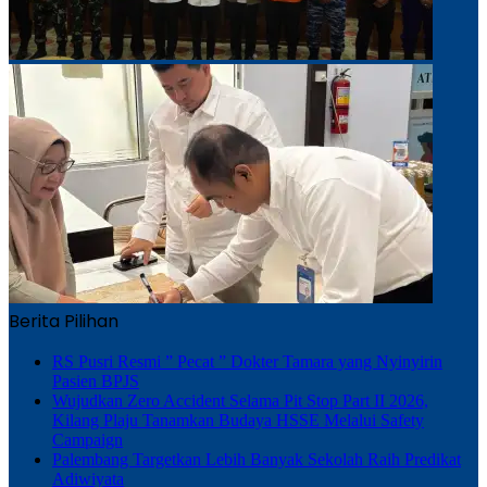
Berita Pilihan
RS Pusri Resmi ” Pecat ” Dokter Tamara yang Nyinyirin
Pasien BPJS
Wujudkan Zero Accident Selama Pit Stop Part II 2026,
Kilang Plaju Tanamkan Budaya HSSE Melalui Safety
Campaign
Palembang Targetkan Lebih Banyak Sekolah Raih Predikat
Adiwiyata