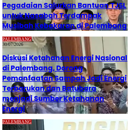
Pegadaian Salurkan Bantuan TJSL
untuk Nasabah Terdampak
Musibah Kebakaran di Palembang
PALEMBANG
30/07/2026
Diskusi Ketahanan Energi Nasional
di Palembang, Dorong
Pemanfaatan Sampah Jadi Energi
Terbarukan dan Batubara
menjadi Sumber Ketahanan
Energi
PALEMBANG
27/07/2026