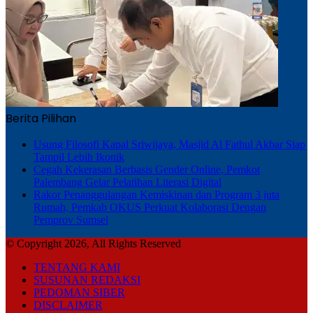
Berita Pilihan
Usung Filosofi Kapal Sriwijaya, Masjid Al Fathul Akbar Siap
Tampil Lebih Ikonik
Cegah Kekerasan Berbasis Gender Online, Pemkot
Palembang Gelar Pelatihan Literasi Digital
Rakor Penanggulangan Kemiskinan dan Program 3 juta
Rumah, Pemkab OKUS Perkuat Kolaborasi Dengan
Pemprov Sumsel
© Copyright 2026, All Rights Reserved
TENTANG KAMI
SUSUNAN REDAKSI
PEDOMAN SIBER
DISCLAIMER