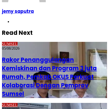
jemy saputra
Website
Read Next
SUMSEL
05/08/2026
Rakor Penanggulangan
Kemiskinan dan Program 3 juta
Rumah, Pemkab OKUS Perkuat
Kolaborasi Dengan Pemprov
Sumsel
SUMSEL