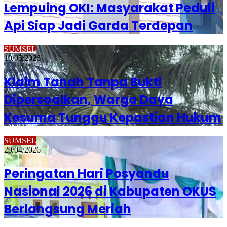
Lempuing OKI: Masyarakat Peduli
Api Siap Jadi Garda Terdepan
SUMSEL
10/05/2026
Klaim Tanah Tanpa Bukti
Dipersoalkan, Warga Daya
Kesuma Tunggu Kepastian Hukum
SUMSEL
29/04/2026
Peringatan Hari Posyandu
Nasional 2026 di Kabupaten OKUS
Berlangsung Meriah