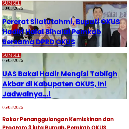
SUMSEL
30/03/2026
Pererat Silatutahmi, Bupati OKUS
Hadiri Halal Bihalal Pemkab
Bersama DPRD OKUS
SUMSEL
05/03/2026
UAS Bakal Hadir Mengisi Tabligh
Akbar di Kabupaten OKUS, Ini
Jadwalnya…!
05/08/2026
Rakor Penanggulangan Kemiskinan dan
Program 3 juta Rumah, Pemkab OKUS