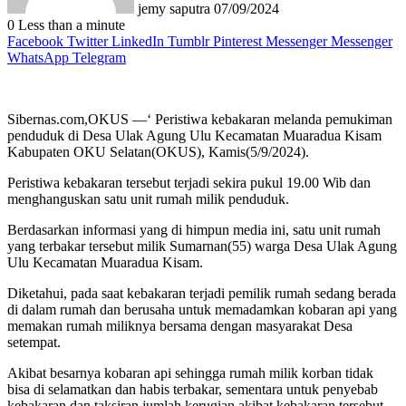
jemy saputra
07/09/2024
0
Less than a minute
Facebook
Twitter
LinkedIn
Tumblr
Pinterest
Messenger
Messenger
WhatsApp
Telegram
Sibernas.com,OKUS —‘ Peristiwa kebakaran melanda pemukiman
penduduk di Desa Ulak Agung Ulu Kecamatan Muaradua Kisam
Kabupaten OKU Selatan(OKUS), Kamis(5/9/2024).
Peristiwa kebakaran tersebut terjadi sekira pukul 19.00 Wib dan
menghanguskan satu unit rumah milik penduduk.
Berdasarkan informasi yang di himpun media ini, satu unit rumah
yang terbakar tersebut milik Sumarnan(55) warga Desa Ulak Agung
Ulu Kecamatan Muaradua Kisam.
Diketahui, pada saat kebakaran terjadi pemilik rumah sedang berada
di dalam rumah dan berusaha untuk memadamkan kobaran api yang
memakan rumah miliknya bersama dengan masyarakat Desa
setempat.
Akibat besarnya kobaran api sehingga rumah milik korban tidak
bisa di selamatkan dan habis terbakar, sementara untuk penyebab
kebakaran dan taksiran jumlah kerugian akibat kebakaran tersebut