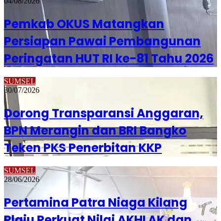
04/08/2026
Pemkab OKUS Matangkan
Persiapan Pawai Pembangunan
Peringatan HUT RI ke-81 Tahu 2026
SUMSEL
30/07/2026
Dorong Transparansi Anggaran,
BPN Merangin dan BRI Bangko
Teken PKS Penerbitan KKP
SUMSEL
28/06/2026
Pertamina Patra Niaga Kilang
Plaju Perkuat Nilai AKHLAK dan