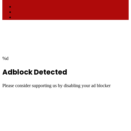
Facebook
TikTok
RSS
Facebook
Twitter
WhatsApp
Telegram
Back
to
top
button
%d
Adblock Detected
Please consider supporting us by disabling your ad blocker