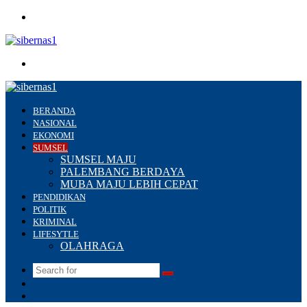
Menu
Search
for
BERANDA
NASIONAL
EKONOMI
SUMSEL
SUMSEL MAJU
PALEMBANG BERDAYA
MUBA MAJU LEBIH CEPAT
PENDIDIKAN
POLITIK
KRIMINAL
LIFESYTLE
OLAHRAGA
Search
Switch
for
skin
Sidebar