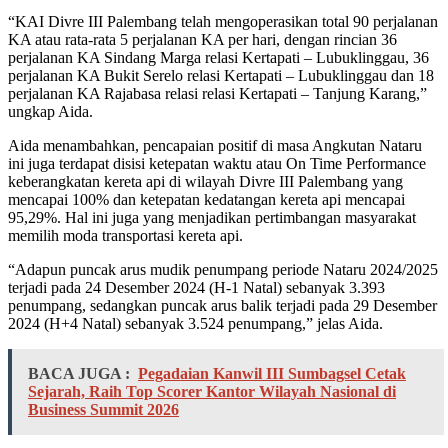
“KAI Divre III Palembang telah mengoperasikan total 90 perjalanan
KA atau rata-rata 5 perjalanan KA per hari, dengan rincian 36
perjalanan KA Sindang Marga relasi Kertapati – Lubuklinggau, 36
perjalanan KA Bukit Serelo relasi Kertapati – Lubuklinggau dan 18
perjalanan KA Rajabasa relasi relasi Kertapati – Tanjung Karang,”
ungkap Aida.
Aida menambahkan, pencapaian positif di masa Angkutan Nataru
ini juga terdapat disisi ketepatan waktu atau On Time Performance
keberangkatan kereta api di wilayah Divre III Palembang yang
mencapai 100% dan ketepatan kedatangan kereta api mencapai
95,29%. Hal ini juga yang menjadikan pertimbangan masyarakat
memilih moda transportasi kereta api.
“Adapun puncak arus mudik penumpang periode Nataru 2024/2025
terjadi pada 24 Desember 2024 (H-1 Natal) sebanyak 3.393
penumpang, sedangkan puncak arus balik terjadi pada 29 Desember
2024 (H+4 Natal) sebanyak 3.524 penumpang,” jelas Aida.
BACA JUGA :
Pegadaian Kanwil III Sumbagsel Cetak
Sejarah, Raih Top Scorer Kantor Wilayah Nasional di
Business Summit 2026