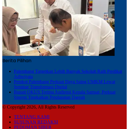
Berita Pilihan
Palembang Targetkan Lebih Banyak Sekolah Raih Predikat
Adiwiyata
Pemkot Palembang Perkuat Daya Saing UMKM Lewat
Seminar Transformasi Digital
Bupati OKUS Terima Audiensi Kepala Samsat, Perkuat
Sinergi Tingkatkan Pendapatan Daerah
© Copyright 2026, All Rights Reserved
TENTANG KAMI
SUSUNAN REDAKSI
PEDOMAN SIBER