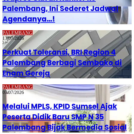
Palembang, Ini Sederet Jadwal
Agendanya…!
PALEMBANG
13/07/2026
Perkuat Toleransi, BRI Region 4
Palembang Berbagi Sembako di
Enam Gereja
PALEMBANG
07/07/2026
Melalui MPLS, KPID Sumsel Ajak
Peserta Didik Baru SMP N 35
Palembang Bijak Bermedia Sosial