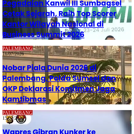
Pegadaian Kanwil III Sumbagsel
Cetak Sejarah, Raih Top Scorer
Kantor Wilayah Nasional di
Business Summit 2026
PALEMBANG
16/07/2026
Nobar Piala Dunia 2026 di
Palembang, Polda Sumsel dan
OKP Deklarasi Komitmen Jaga
Kamtibmas
PALEMBANG
15/07/2026
Wapres Gibran Kunker ke