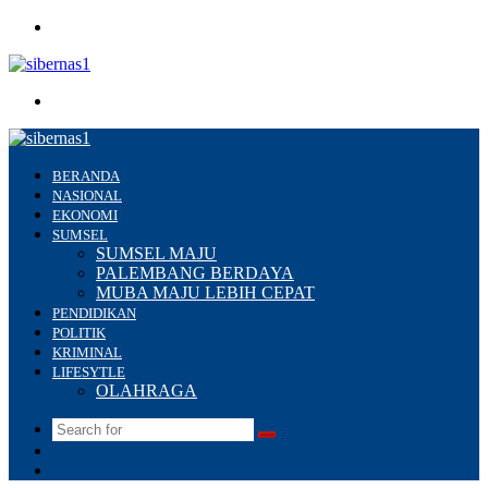
Menu
Search
for
BERANDA
NASIONAL
EKONOMI
SUMSEL
SUMSEL MAJU
PALEMBANG BERDAYA
MUBA MAJU LEBIH CEPAT
PENDIDIKAN
POLITIK
KRIMINAL
LIFESYTLE
OLAHRAGA
Search
Switch
for
skin
Sidebar