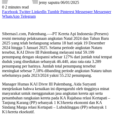
jemy saputra
06/01/2025
0
2 minutes read
Facebook
Twitter
LinkedIn
Tumblr
Pinterest
Messenger
Messenger
WhatsApp
Telegram
Sibernas1.com, Palembang.—-PT Kereta Api Indonesia (Persero)
resmi menutup pelaksanaan angkutan Natal 2024 dan Tahun Baru
2025 yang telah berlangsung selama 18 hari sejak 19 Desember
2024 hingga 5 Januari 2025. Selama periode angkutan Nataru
tersebut, KAI Divre III Palembang melayani total 59.199
penumpang dengan okupansi sebesar 127% dari jumlah total tempat
duduk yang disediakan sebanyak 46.440, atau rata-rata 3.289
penumpang per harinya. Jumlah total penumpang tersebut
meningkat sebesar 7,18% dibanding periode angkutan Nataru tahun
sebelumnya pada 2023/2024 yakni 55.232 penumpang.
Manager Humas KAI Divre III Palembang, Aida Suryanti
menjelaskan bahwa kenaikan ini dipengaruhi oleh tingginya minat
masyarakat untuk menggunakan jasa angkutan kereta api serta
penambahan rangkaian kereta pada KA Rajabasa relasi Kertapati –
Tanjung Karang (PP) sebanyak 1 K3/kereta ekonomi dan KA
Sindang Marga relasi Kertapati – Lubuklinggau (PP) sebanyak 1
K1/kereta eksekutif.