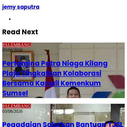
jemy saputra
Website
Read Next
PALEMBANG
05/08/2026
Pertamina Patra Niaga Kilang
Plaju Tingkatkan Kolaborasi
Bersama Kanwil Kemenkum
Sumsel
PALEMBANG
03/08/2026
Pegadaian Salurkan Bantuan TJSL