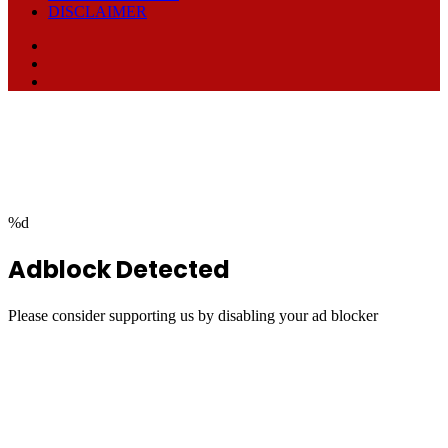
DISCLAIMER
Facebook
TikTok
RSS
Facebook
Twitter
WhatsApp
Telegram
Back
to
top
button
%d
Adblock Detected
Please consider supporting us by disabling your ad blocker