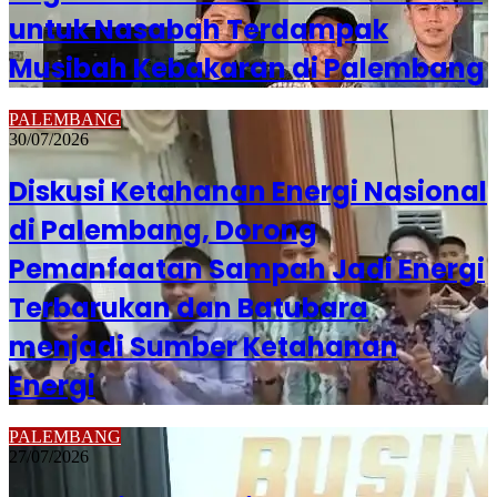
untuk Nasabah Terdampak
Musibah Kebakaran di Palembang
PALEMBANG
30/07/2026
Diskusi Ketahanan Energi Nasional
di Palembang, Dorong
Pemanfaatan Sampah Jadi Energi
Terbarukan dan Batubara
menjadi Sumber Ketahanan
Energi
PALEMBANG
27/07/2026