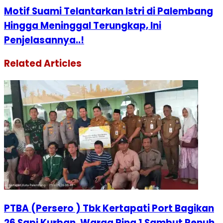
Motif Suami Telantarkan Istri di Palembang
Hingga Meninggal Terungkap, Ini
Penjelasannya..!
Related Articles
PTBA (Persero ) Tbk Kertapati Port Bagikan
26 Sapi Kurban, Warga Ring 1 Sambut Penuh