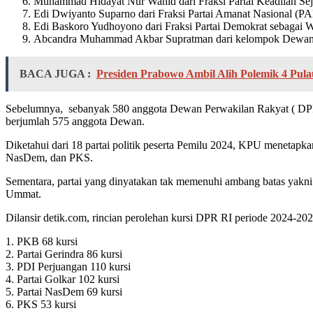
Muhammad Hidayat Nur Wahid dari Fraksi Partai Keadilan Sej
Edi Dwiyanto Suparno dari Fraksi Partai Amanat Nasional (P
Edi Baskoro Yudhoyono dari Fraksi Partai Demokrat sebagai 
Abcandra Muhammad Akbar Supratman dari kelompok Dewan P
BACA JUGA :
Presiden Prabowo Ambil Alih Polemik 4 Pul
Sebelumnya, sebanyak 580 anggota Dewan Perwakilan Rakyat ( DPR ) 
berjumlah 575 anggota Dewan.
Diketahui dari 18 partai politik peserta Pemilu 2024, KPU menetap
NasDem, dan PKS.
Sementara, partai yang dinyatakan tak memenuhi ambang batas yakni 
Ummat.
Dilansir detik.com, rincian perolehan kursi DPR RI periode 2024-202
1. PKB 68 kursi
2. Partai Gerindra 86 kursi
3. PDI Perjuangan 110 kursi
4. Partai Golkar 102 kursi
5. Partai NasDem 69 kursi
6. PKS 53 kursi