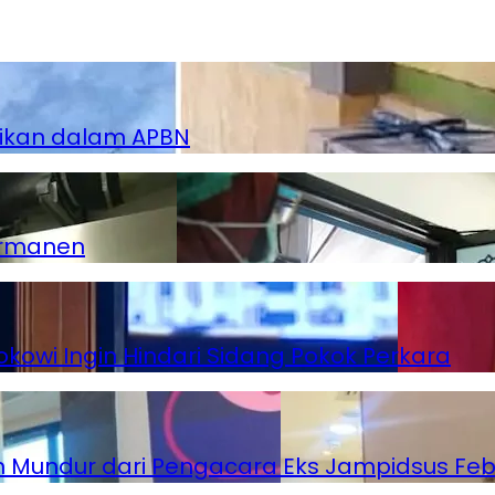
dikan dalam APBN
ermanen
kowi Ingin Hindari Sidang Pokok Perkara
 Mundur dari Pengacara Eks Jampidsus Feb