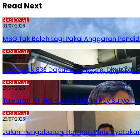
Read Next
NASIONAL
31/07/2026
MBG Tak Boleh Lagi Pakai Anggaran Pendi
NASIONAL
27/07/2026
Sebanyak 833 Dapur MBG Resmi Ditutup P
NASIONAL
27/07/2026
Tawaran RJ, Eks Kuasa Hukum Roy Suryo : Jo
NASIONAL
23/07/2026
Jalani Pengobatan, Hotman Paris Nyatakan