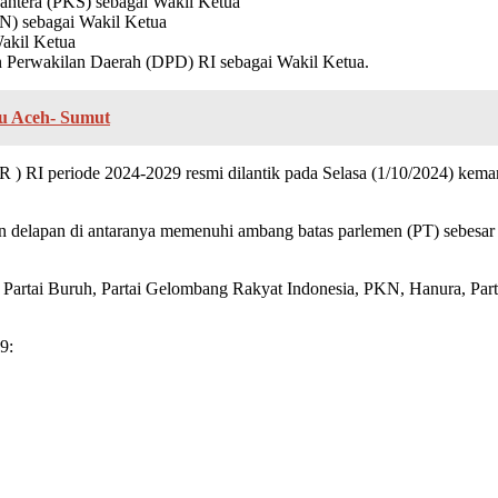
ahtera (PKS) sebagai Wakil Ketua
AN) sebagai Wakil Ketua
Wakil Ketua
erwakilan Daerah (DPD) RI sebagai Wakil Ketua.
au Aceh- Sumut
RI periode 2024-2029 resmi dilantik pada Selasa (1/10/2024) kemari
kan delapan di antaranya memenuhi ambang batas parlemen (PT) sebesa
Partai Buruh, Partai Gelombang Rakyat Indonesia, PKN, Hanura, Parta
9: