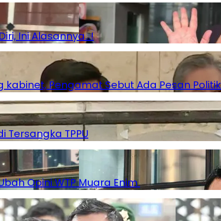
i, Ini Alasannya…!
g kabinet, Pengamat Sebut Ada Pesan Politik
di Tersangka TPPU
 Ubah Opini WTP Muara Enim