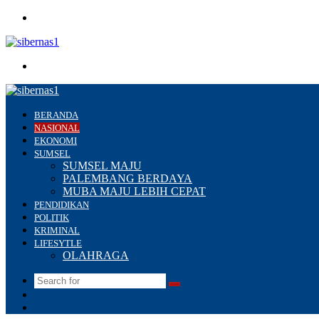
Menu
Search
for
BERANDA
NASIONAL
EKONOMI
SUMSEL
SUMSEL MAJU
PALEMBANG BERDAYA
MUBA MAJU LEBIH CEPAT
PENDIDIKAN
POLITIK
KRIMINAL
LIFESYTLE
OLAHRAGA
Search
Switch
for
skin
Sidebar