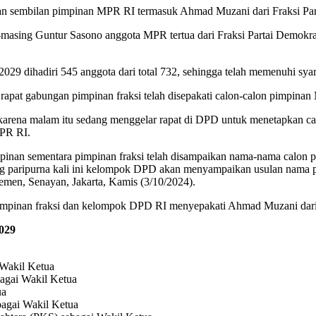
an sembilan pimpinan MPR RI termasuk Ahmad Muzani dari Fraksi Par
-masing Guntur Sasono anggota MPR tertua dari Fraksi Partai Demok
29 dihadiri 545 anggota dari total 732, sehingga telah memenuhi syar
pat gabungan pimpinan fraksi telah disepakati calon-calon pimpina
 karena malam itu sedang menggelar rapat di DPD untuk menetapkan
MPR RI.
pinan sementara pimpinan fraksi telah disampaikan nama-nama calon 
ng paripurna kali ini kelompok DPD akan menyampaikan usulan nama 
men, Senayan, Jakarta, Kamis (3/10/2024).
mpinan fraksi dan kelompok DPD RI menyepakati Ahmad Muzani dari f
029
 Wakil Ketua
bagai Wakil Ketua
ua
bagai Wakil Ketua