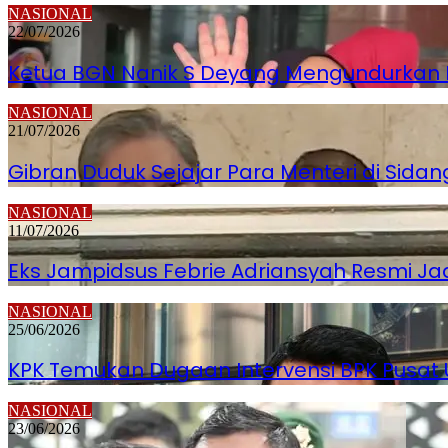
NASIONAL
22/07/2026
Ketua BGN Nanik S Deyang Mengundurkan Dir
NASIONAL
21/07/2026
Gibran Duduk Sejajar Para Menteri di Sidan
NASIONAL
11/07/2026
Eks Jampidsus Febrie Adriansyah Resmi Ja
NASIONAL
25/06/2026
KPK Temukan Dugaan Intervensi BPK Pusat
NASIONAL
23/06/2026