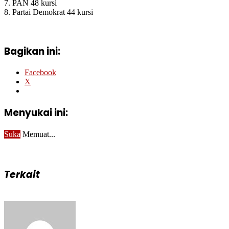
7. PAN 48 kursi
8. Partai Demokrat 44 kursi
Bagikan ini:
Facebook
X
Menyukai ini:
Suka
Memuat...
Terkait
Send
an
email