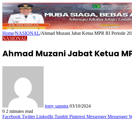
Home
/
NASIONAL
/
Ahmad Muzani Jabat Ketua MPR RI Periode 20
NASIONAL
Ahmad Muzani Jabat Ketua MPR
Send
an
email
jemy saputra
03/10/2024
0
2 minutes read
Facebook
Twitter
LinkedIn
Tumblr
Pinterest
Messenger
Messenger
W