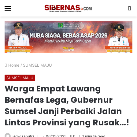
Menu
S
fo
Home
/
SUMSEL MAJU
SUMSEL MAJU
Warga Empat Lawang
Bernafas Lega, Gubernur
Sumsel Janji Perbaiki Jalan
Lintas Provinsi yang Rusak…!
Send
jemy saputra
06/05/2025
0
1 minute read