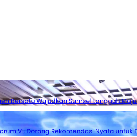
en Bersatu Wujudkan Sumsel tangguh Maju
orum VI, Dorong Rekomendasi Nyata untuk 