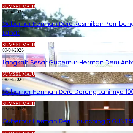
SUMSEL MAJU
10/04/2026
Gubernur Herman Deru Resmikan Pembang
Lahat
SUMSEL MAJU
09/04/2026
Langkah Besar Gubernur Herman Deru Anta
SUMSEL MAJU
08/04/2026
Gubernur Herman Deru Dorong Lahirnya 100 
SUMSEL MAJU
07/04/2026
Gubernur Herman Deru Launching SIGUNTANG