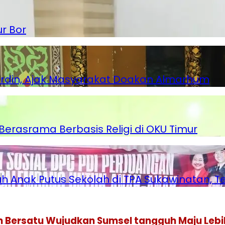
r Bor
erdin, Ajak Masyarakat Doakan Almarhum
erasrama Berbasis Religi di OKU Timur
h Anak Putus Sekolah di TPA Sukawinatan, 
 Bersatu Wujudkan Sumsel tangguh Maju Leb