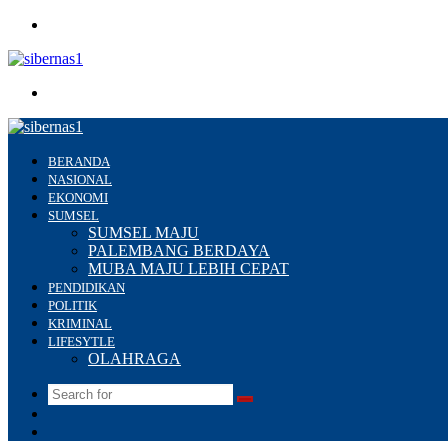
Menu
Search
for
BERANDA
NASIONAL
EKONOMI
SUMSEL
SUMSEL MAJU
PALEMBANG BERDAYA
MUBA MAJU LEBIH CEPAT
PENDIDIKAN
POLITIK
KRIMINAL
LIFESYTLE
OLAHRAGA
Search
Switch
for
skin
Sidebar