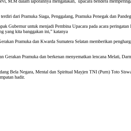
levi, M.M dalam laporannya mengatakan, upacara bendera memperingat
 terdiri dari Pramuka Siaga, Penggalang, Pramuka Penegak dan Pandeg
pak Gubernur untuk menjadi Pembina Upacara pada acara peringatan H
g yang kita banggakan ini,” katanya
l Gerakan Pramuka dan Kwarda Sumatera Selatan memberikan pengharg
 Gerakan Pramuka dan berkenan menyematkan lencana Melati, Darma 
idang Bela Negara, Mental dan Spiritual Mayjen TNI (Purn) Toto Sisw
mpatan hadir.