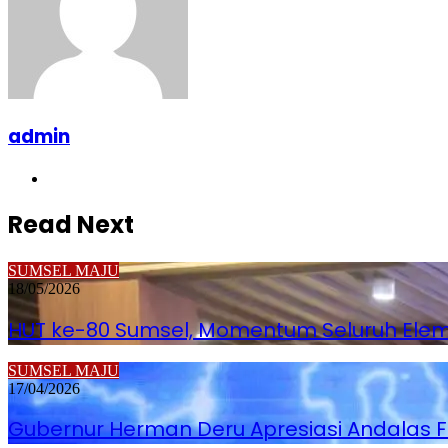
admin
Website
Read Next
SUMSEL MAJU
18/05/2026
HUT ke-80 Sumsel, Momentum Seluruh Elem
SUMSEL MAJU
17/04/2026
Gubernur Herman Deru Apresiasi Andalas F