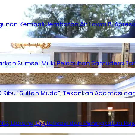
unan Kembali Jembatan Air Lawai B, Apre
rkan Sumsel Miliki Pelabuhan Samudera Ta
Ribu “Sultan Muda”, Tekankan Adaptasi dan I
, Dorong Digitalisasi dan Peningkatan Paj