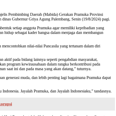
Majelis Pembimbing Daerah (Mabida) Gerakan Pramuka Provinsi
ah dinas Gubernur Griya Agung Palembang, Senin (19/8/2024) pagi.
entuk setiap anggota Pramuka agar memiliki kepribadian yang
cakapan hidup sebagai kader bangsa dalam menjaga dan membangun
encontohkan nilai-nilai Pancasila yang tertanam dalam diri
an aktif pada bidang lainnya seperti pengabdian masyarakat,
gkan program kewirausahaan dalam rangka berkontribusi pada
n saat ini dan pada masa yang akan datang,” tuturnya.
han generasi muda, dan lebih penting lagi bagaimana Pramuka dapat
 Indonesia. Jayalah Pramuka, dan Jayalah Indonesiaku,” tandasnya.
korupsi