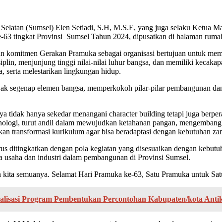
 Selatan (Sumsel) Elen Setiadi, S.H, M.S.E, yang juga selaku Ketua 
e-63 tingkat Provinsi Sumsel Tahun 2024, dipusatkan di halaman rum
n komitmen Gerakan Pramuka sebagai organisasi bertujuan untuk memb
disiplin, menjunjung tinggi nilai-nilai luhur bangsa, dan memiliki ke
 serta melestarikan lingkungan hidup.
ak segenap elemen bangsa, memperkokoh pilar-pilar pembangunan dan m
a tidak hanya sekedar menangani character building tetapi juga berper
 teknologi, turut andil dalam mewujudkan ketahanan pangan, mengemban
 transformasi kurikulum agar bisa beradaptasi dengan kebutuhan zama
us ditingkatkan dengan pola kegiatan yang disesuaikan dengan kebutu
ia usaha dan industri dalam pembangunan di Provinsi Sumsel.
kita semuanya. Selamat Hari Pramuka ke-63, Satu Pramuka untuk Satu
lisasi Program Pembentukan Percontohan Kabupaten/kota Anti