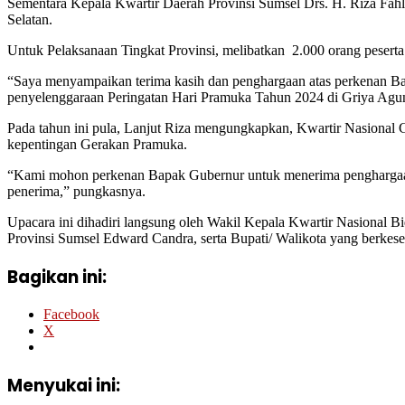
Sementara Kepala Kwartir Daerah Provinsi Sumsel Drs. H. Riza Fah
Selatan.
Untuk Pelaksanaan Tingkat Provinsi, melibatkan 2.000 orang peserta
“Saya menyampaikan terima kasih dan penghargaan atas perkenan Ba
penyelenggaraan Peringatan Hari Pramuka Tahun 2024 di Griya Agun
Pada tahun ini pula, Lanjut Riza mengungkapkan, Kwartir Nasiona
kepentingan Gerakan Pramuka.
“Kami mohon perkenan Bapak Gubernur untuk menerima penghargaan
penerima,” pungkasnya.
Upacara ini dihadiri langsung oleh Wakil Kepala Kwartir Nasional B
Provinsi Sumsel Edward Candra, serta Bupati/ Walikota yang berkese
Bagikan ini:
Facebook
X
Menyukai ini: