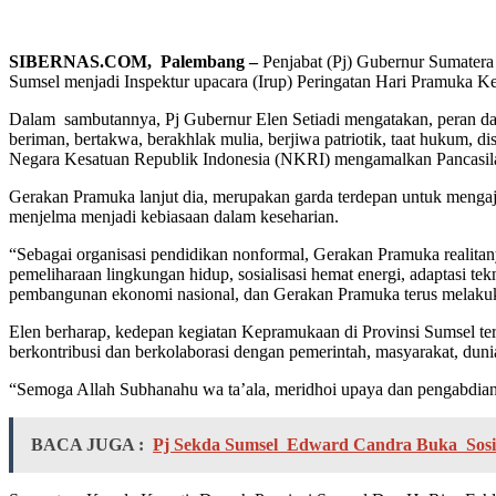
SIBERNAS.COM, Palembang –
Penjabat (Pj) Gubernur Sumatera
Sumsel menjadi Inspektur upacara (Irup) Peringatan Hari Pramuka K
Dalam sambutannya, Pj Gubernur Elen Setiadi mengatakan, peran da
beriman, bertakwa, berakhlak mulia, berjiwa patriotik, taat hukum, 
Negara Kesatuan Republik Indonesia (NKRI) mengamalkan Pancasila,
Gerakan Pramuka lanjut dia, merupakan garda terdepan untuk mengaj
menjelma menjadi kebiasaan dalam keseharian.
“Sebagai organisasi pendidikan nonformal, Gerakan Pramuka realitany
pemeliharaan lingkungan hidup, sosialisasi hemat energi, adaptasi
pembangunan ekonomi nasional, dan Gerakan Pramuka terus melakukan
Elen berharap, kedepan kegiatan Kepramukaan di Provinsi Sumsel ter
berkontribusi dan berkolaborasi dengan pemerintah, masyarakat, dun
“Semoga Allah Subhanahu wa ta’ala, meridhoi upaya dan pengabdian 
BACA JUGA :
Pj Sekda Sumsel Edward Candra Buka Sosia