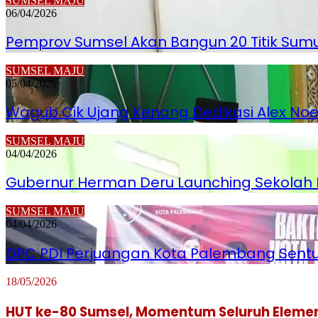
SUMSEL MAJU
06/04/2026
Pemprov Sumsel Akan Bangun 20 Titik Sumu
SUMSEL MAJU
05/04/2026
Wagub Cik Ujang Kenang Dedikasi Alex No
SUMSEL MAJU
04/04/2026
Gubernur Herman Deru Launching Sekolah B
SUMSEL MAJU
04/04/2026
DPC PDI Perjuangan Kota Palembang Sentu
18/05/2026
HUT ke-80 Sumsel, Momentum Seluruh Elemen