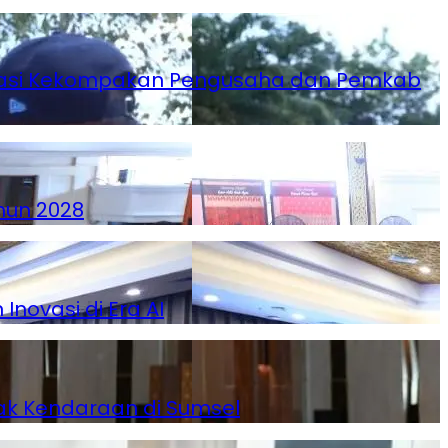
siasi Kekompakan Pengusaha dan Pemkab
hun 2028
novasi di Era AI
ak Kendaraan di Sumsel