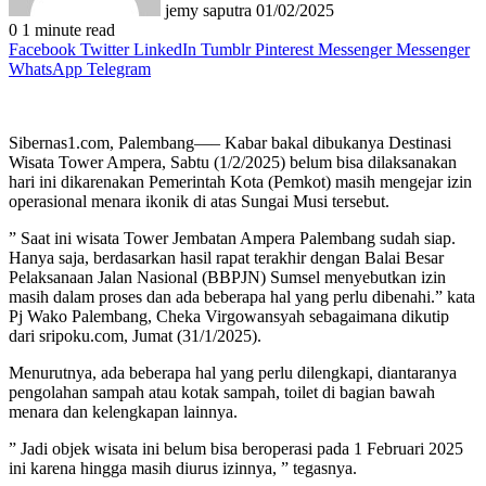
jemy saputra
01/02/2025
0
1 minute read
Facebook
Twitter
LinkedIn
Tumblr
Pinterest
Messenger
Messenger
WhatsApp
Telegram
Sibernas1.com, Palembang—– Kabar bakal dibukanya Destinasi
Wisata Tower Ampera, Sabtu (1/2/2025) belum bisa dilaksanakan
hari ini dikarenakan Pemerintah Kota (Pemkot) masih mengejar izin
operasional menara ikonik di atas Sungai Musi tersebut.
” Saat ini wisata Tower Jembatan Ampera Palembang sudah siap.
Hanya saja, berdasarkan hasil rapat terakhir dengan Balai Besar
Pelaksanaan Jalan Nasional (BBPJN) Sumsel menyebutkan izin
masih dalam proses dan ada beberapa hal yang perlu dibenahi.” kata
Pj Wako Palembang, Cheka Virgowansyah sebagaimana dikutip
dari sripoku.com, Jumat (31/1/2025).
Menurutnya, ada beberapa hal yang perlu dilengkapi, diantaranya
pengolahan sampah atau kotak sampah, toilet di bagian bawah
menara dan kelengkapan lainnya.
” Jadi objek wisata ini belum bisa beroperasi pada 1 Februari 2025
ini karena hingga masih diurus izinnya, ” tegasnya.