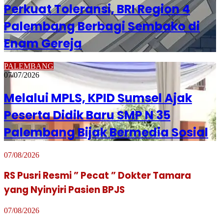
Perkuat Toleransi, BRI Region 4
Palembang Berbagi Sembako di
Enam Gereja
PALEMBANG
07/07/2026
Melalui MPLS, KPID Sumsel Ajak
Peserta Didik Baru SMP N 35
Palembang Bijak Bermedia Sosial
07/08/2026
RS Pusri Resmi ” Pecat ” Dokter Tamara
yang Nyinyiri Pasien BPJS
07/08/2026