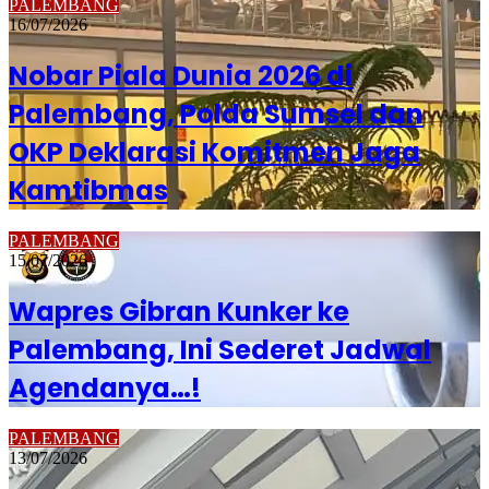
PALEMBANG
16/07/2026
Nobar Piala Dunia 2026 di
Palembang, Polda Sumsel dan
OKP Deklarasi Komitmen Jaga
Kamtibmas
PALEMBANG
15/07/2026
Wapres Gibran Kunker ke
Palembang, Ini Sederet Jadwal
Agendanya…!
PALEMBANG
13/07/2026