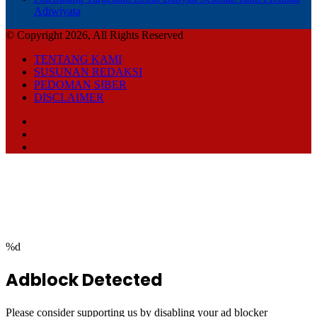
Adiwiyata
© Copyright 2026, All Rights Reserved
TENTANG KAMI
SUSUNAN REDAKSI
PEDOMAN SIBER
DISCLAIMER
Facebook
TikTok
RSS
Facebook
Twitter
WhatsApp
Telegram
Back
to
top
button
%d
Adblock Detected
Please consider supporting us by disabling your ad blocker