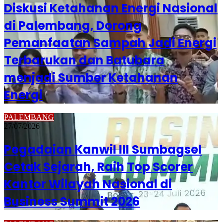
Diskusi Ketahanan Energi Nasional
di Palembang, Dorong
Pemanfaatan Sampah Jadi Energi
Terbarukan dan Batubara
menjadi Sumber Ketahanan
Energi
PALEMBANG
27/07/2026
Pegadaian Kanwil III Sumbagsel
Cetak Sejarah, Raih Top Scorer
Kantor Wilayah Nasional di
Business Summit 2026