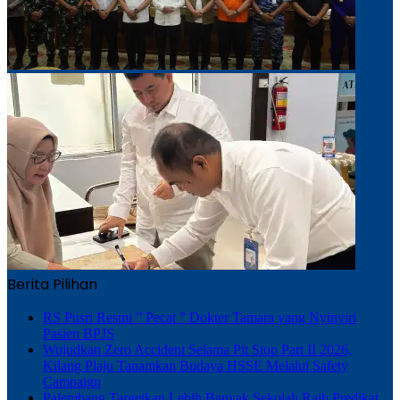
Berita Pilihan
RS Pusri Resmi ” Pecat ” Dokter Tamara yang Nyinyiri
Pasien BPJS
Wujudkan Zero Accident Selama Pit Stop Part II 2026,
Kilang Plaju Tanamkan Budaya HSSE Melalui Safety
Campaign
Palembang Targetkan Lebih Banyak Sekolah Raih Predikat