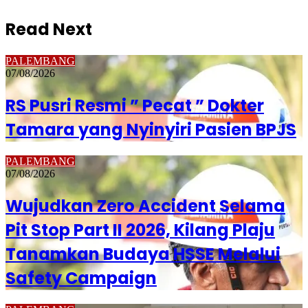
Read Next
PALEMBANG
07/08/2026
RS Pusri Resmi ” Pecat ” Dokter
Tamara yang Nyinyiri Pasien BPJS
PALEMBANG
07/08/2026
Wujudkan Zero Accident Selama
Pit Stop Part II 2026, Kilang Plaju
Tanamkan Budaya HSSE Melalui
Safety Campaign