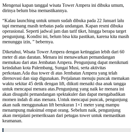
Mengenai kapan tanggal wisata Tower Ampera ini dibuka umum,
dirinya belum bisa memastikannya.
“Kalau launching untuk umum sudah dibuka pada 22 Januari lalu
tapi memang masih terbatas pada undangan. Kapan resmi dibuka
operasional. Seperti jadwal jam dan tarif tiket, hingga berapa target
pengunjung. Kondisi ini, belum bisa kita pastikan, karena kita masih
menunggu izin, ” bebernya.
Diketahui, Wisata Tower Ampera dengan ketinggian lebih dari 60
meter di atas daratan. Menara ini menawarkan pemandangan
memukau dari atas Jembatan Ampera. Pengunjung dapat menikmati
keindahan kota Palembang, Sungai Musi, serta aktivitas
perkotaan.Ada dua tower di atas Jembatan Ampera yang telah
direnovasi dan siap digunakan. Perjalanan menuju puncak memakan
waktu sekitar 45 detik dengan lift, diikuti menaiki dua anak tangga
untuk mencapai menara atas.Pengunjung yang naik ke menara ini
akan disuguhi pemandangan spektakuler dan dapat mengabadikan
momen indah di atas menara. Untuk mencapai puncak, pengunjung
akan naik menggunakan lift berukuran 1×1 meter yang mampu
menampung maksimal empat orang. Sebelum naik, pengunjung
akan menjalani pemeriksaan dari petugas tower untuk memastikan
keamanan.