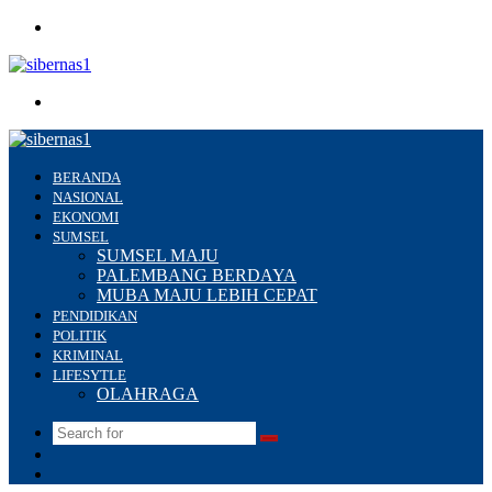
Menu
Search
for
BERANDA
NASIONAL
EKONOMI
SUMSEL
SUMSEL MAJU
PALEMBANG BERDAYA
MUBA MAJU LEBIH CEPAT
PENDIDIKAN
POLITIK
KRIMINAL
LIFESYTLE
OLAHRAGA
Search
Switch
for
skin
Sidebar