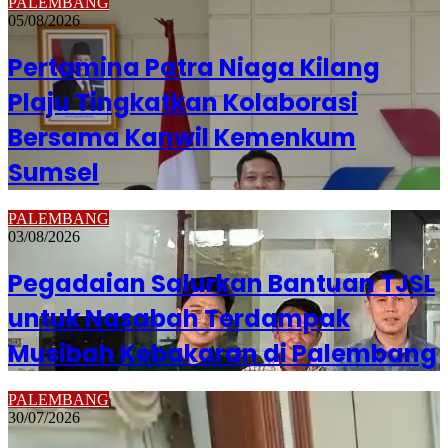
PALEMBANG
05/08/2026
Pertamina Patra Niaga Kilang
Plaju Tingkatkan Kolaborasi
Bersama Kanwil Kemenkum
Sumsel
PALEMBANG
03/08/2026
Pegadaian Salurkan Bantuan TJSL
untuk Nasabah Terdampak
Musibah Kebakaran di Palembang
PALEMBANG
30/07/2026