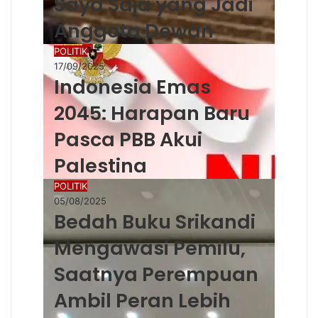
Saya Saja yang Jadi
Anggota Dewan
POLITIK
17/09/2025
Indonesia Emas
2045: Harapan Baru
Pasca PBB Akui
Palestina
POLITIK
05/08/2025
Bedah Buku Srikandi
Mengawasi Pemilu,
Saatnya Perempuan
Ambil Peran Lebih