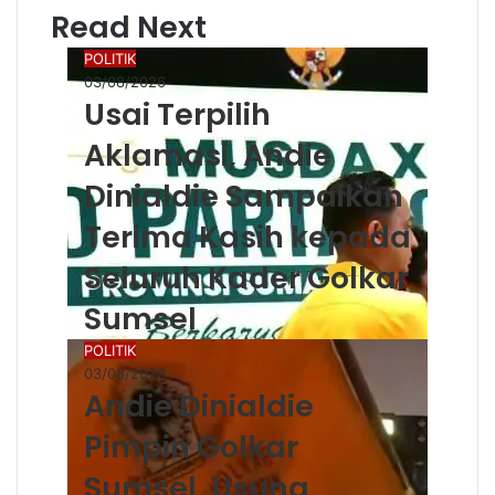
Read Next
POLITIK
03/08/2026
Usai Terpilih
Aklamasi, Andie
Dinialdie Sampaikan
Terima Kasih kepada
Seluruh Kader Golkar
Sumsel
POLITIK
03/08/2026
Andie Dinialdie
Pimpin Golkar
Sumsel, Usung