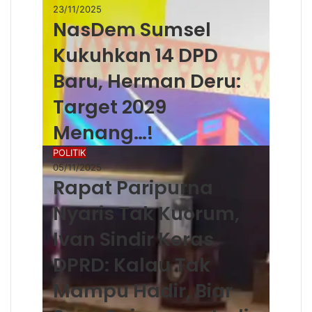
23/11/2025
NasDem Sumsel
Kukuhkan 14 DPD
Baru, Herman Deru:
Target 2029
Menang…!
POLITIK
05/11/2025
Rapat Paripurna
Nyaris Tak Kuorum,
Ivan Sindir Keras
DPRD: Kalau Tak
Mampu Hadir, Biar