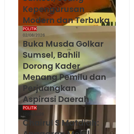
Kepengurusan
Modern dan Terbuka
POLITIK
02/08/2026
Buka Musda Golkar
Sumsel, Bahlil
Dorong Kader
Menang Pemilu dan
Perjuangkan
Aspirasi Daerah
POLITIK
17/04/2026
Chairul S Matdiah:
Anggaran Mobil