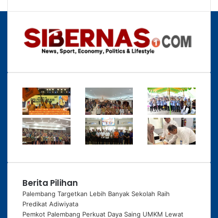
Berita Pilihan
Palembang Targetkan Lebih Banyak Sekolah Raih
Predikat Adiwiyata
Pemkot Palembang Perkuat Daya Saing UMKM Lewat
Seminar Transformasi Digital
Bupati OKUS Terima Audiensi Kepala Samsat, Perkuat
Sinergi Tingkatkan Pendapatan Daerah
© Copyright 2026, All Rights Reserved
TENTANG KAMI
SUSUNAN REDAKSI
PEDOMAN SIBER