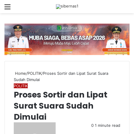
Menu
S
fo
Home
/
POLITIK
/
Proses Sortir dan Lipat Surat Suara
Sudah Dimulai
POLITIK
Proses Sortir dan Lipat
Surat Suara Sudah
Dimulai
Send
0
1 minute read
an