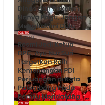
Dinas dan Pakaian
Hanya Pagu, Jangan
Menghakimi Dulu
POLITIK
18/12/2025
Resmi Jadi Ketua
DPC, Ayu Nur Suri
Targetkan Raih
Kemenangan PDI
Perjuangan di Kota
Palembang Pada
Pemilu Mendatang
POLITIK