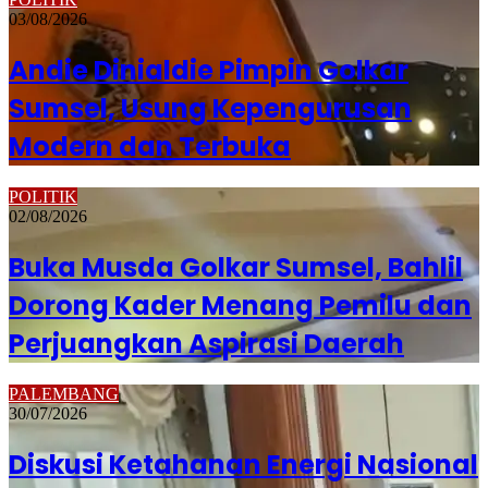
03/08/2026
Andie Dinialdie Pimpin Golkar
Sumsel, Usung Kepengurusan
Modern dan Terbuka
POLITIK
02/08/2026
Buka Musda Golkar Sumsel, Bahlil
Dorong Kader Menang Pemilu dan
Perjuangkan Aspirasi Daerah
PALEMBANG
30/07/2026
Diskusi Ketahanan Energi Nasional