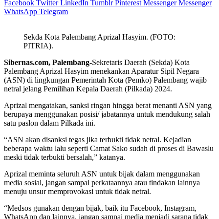
Facebook
Twitter
LinkedIn
Tumblr
Pinterest
Messenger
Messenger
WhatsApp
Telegram
Sekda Kota Palembang Aprizal Hasyim. (FOTO:
PITRIA).
Sibernas.com, Palembang-
Sekretaris Daerah (Sekda) Kota
Palembang Aprizal Hasyim menekankan Aparatur Sipil Negara
(ASN) di lingkungan Pemerintah Kota (Pemko) Palembang wajib
netral jelang Pemilihan Kepala Daerah (Pilkada) 2024.
Aprizal mengatakan, sanksi ringan hingga berat menanti ASN yang
berupaya menggunakan posisi/ jabatannya untuk mendukung salah
satu paslon dalam Pilkada ini.
“ASN akan disanksi tegas jika terbukti tidak netral. Kejadian
beberapa waktu lalu seperti Camat Sako sudah di proses di Bawaslu
meski tidak terbukti bersalah,” katanya.
Aprizal meminta seluruh ASN untuk bijak dalam menggunakan
media sosial, jangan sampai perkataannya atau tindakan lainnya
menuju unsur memprovokasi untuk tidak netral.
“Medsos gunakan dengan bijak, baik itu Facebook, Instagram,
WhatsApp dan lainnya, jangan sampai media menjadi sarana tidak