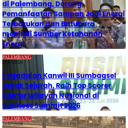
di Palembang, Dorong
Pemanfaatan Sampah Jadi Energi
Terbarukan dan Batubara
menjadi Sumber Ketahanan
Energi
PALEMBANG
27/07/2026
Pegadaian Kanwil III Sumbagsel
Cetak Sejarah, Raih Top Scorer
Kantor Wilayah Nasional di
Business Summit 2026
PALEMBANG
16/07/2026