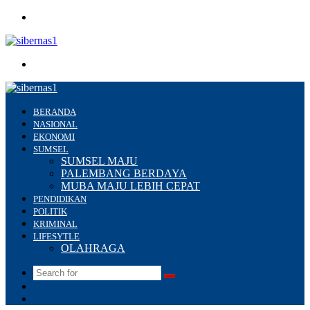
Menu
Search
for
BERANDA
NASIONAL
EKONOMI
SUMSEL
SUMSEL MAJU
PALEMBANG BERDAYA
MUBA MAJU LEBIH CEPAT
PENDIDIKAN
POLITIK
KRIMINAL
LIFESYTLE
OLAHRAGA
Search
Switch
for
skin
Sidebar