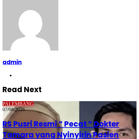
admin
Website
Read Next
PALEMBANG
07/08/2026
RS Pusri Resmi ” Pecat ” Dokter
Tamara yang Nyinyirin Pasien