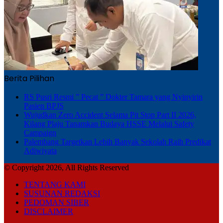
Berita Pilihan
RS Pusri Resmi ” Pecat ” Dokter Tamara yang Nyinyirin
Pasien BPJS
Wujudkan Zero Accident Selama Pit Stop Part II 2026,
Kilang Plaju Tanamkan Budaya HSSE Melalui Safety
Campaign
Palembang Targetkan Lebih Banyak Sekolah Raih Predikat
Adiwiyata
© Copyright 2026, All Rights Reserved
TENTANG KAMI
SUSUNAN REDAKSI
PEDOMAN SIBER
DISCLAIMER