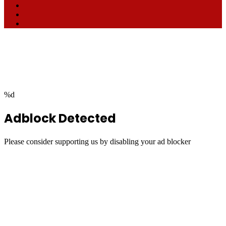
Facebook
TikTok
RSS
Facebook
Twitter
WhatsApp
Telegram
Back
to
top
button
%d
Adblock Detected
Please consider supporting us by disabling your ad blocker