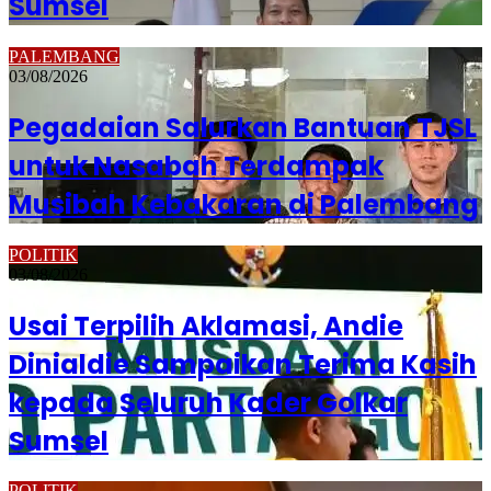
Sumsel
PALEMBANG
03/08/2026
Pegadaian Salurkan Bantuan TJSL
untuk Nasabah Terdampak
Musibah Kebakaran di Palembang
POLITIK
03/08/2026
Usai Terpilih Aklamasi, Andie
Dinialdie Sampaikan Terima Kasih
kepada Seluruh Kader Golkar
Sumsel
POLITIK