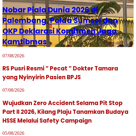
Nobar Piala Dunia 2026 di
Palembang, Polda Sumsel dan
OKP Deklarasi Komitmen Jaga
Kamtibmas
07/08/2026
RS Pusri Resmi ” Pecat ” Dokter Tamara
yang Nyinyirin Pasien BPJS
07/08/2026
Wujudkan Zero Accident Selama Pit Stop
Part II 2026, Kilang Plaju Tanamkan Budaya
HSSE Melalui Safety Campaign
05/08/2026