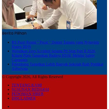
Berita Pilihan
RS Pusri Resmi ” Pecat ” Dokter Tamara yang Nyinyirin
Pasien BPJS
Wujudkan Zero Accident Selama Pit Stop Part II 2026,
Kilang Plaju Tanamkan Budaya HSSE Melalui Safety
Campaign
Palembang Targetkan Lebih Banyak Sekolah Raih Predikat
Adiwiyata
© Copyright 2026, All Rights Reserved
TENTANG KAMI
SUSUNAN REDAKSI
PEDOMAN SIBER
DISCLAIMER
Facebook