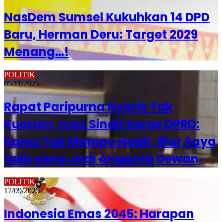
NasDem Sumsel Kukuhkan 14 DPD
Baru, Herman Deru: Target 2029
Menang…!
POLITIK
05/11/2025
Rapat Paripurna Nyaris Tak
Kuorum, Ivan Sindir Keras DPRD:
Kalau Tak Mampu Hadir, Biar Saya
Saja yang Jadi Anggota Dewan
POLITIK
17/09/2025
Indonesia Emas 2045: Harapan