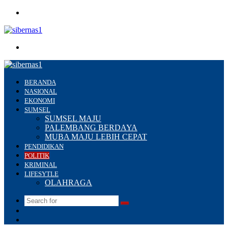
Menu
Search
for
BERANDA
NASIONAL
EKONOMI
SUMSEL
SUMSEL MAJU
PALEMBANG BERDAYA
MUBA MAJU LEBIH CEPAT
PENDIDIKAN
POLITIK
KRIMINAL
LIFESYTLE
OLAHRAGA
Search
Switch
for
skin
Sidebar