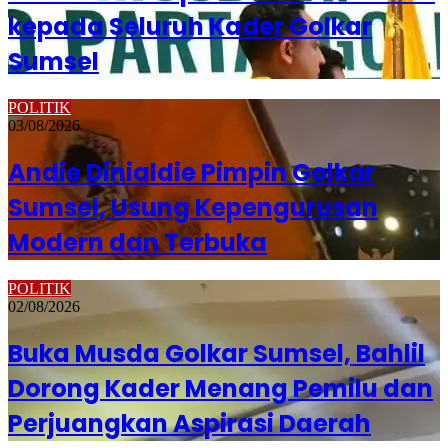
kepada Seluruh Kader Golkar
Sumsel
POLITIK
03/08/2026
Andie Dinialdie Pimpin Golkar
Sumsel, Usung Kepengurusan
Modern dan Terbuka
POLITIK
02/08/2026
Buka Musda Golkar Sumsel, Bahlil
Dorong Kader Menang Pemilu dan
Perjuangkan Aspirasi Daerah