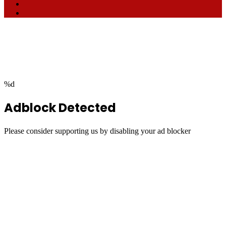
TikTok
RSS
Facebook
Twitter
WhatsApp
Telegram
Back
to
top
button
%d
Adblock Detected
Please consider supporting us by disabling your ad blocker