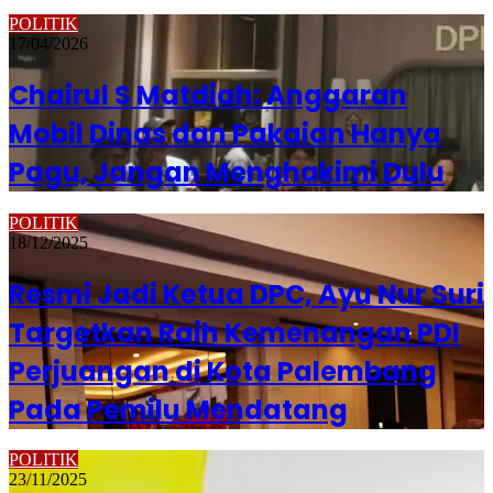
POLITIK
17/04/2026
Chairul S Matdiah: Anggaran
Mobil Dinas dan Pakaian Hanya
Pagu, Jangan Menghakimi Dulu
POLITIK
18/12/2025
Resmi Jadi Ketua DPC, Ayu Nur Suri
Targetkan Raih Kemenangan PDI
Perjuangan di Kota Palembang
Pada Pemilu Mendatang
POLITIK
23/11/2025