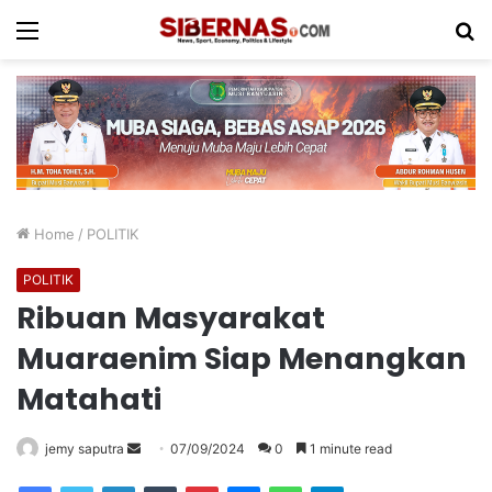
Menu
S
fo
Home
/
POLITIK
POLITIK
Ribuan Masyarakat
Muaraenim Siap Menangkan
Matahati
Send
jemy saputra
07/09/2024
0
1 minute read
an