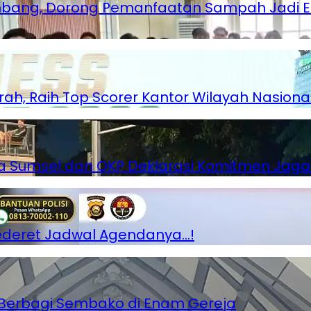
lembang, Dorong Pemanfaatan Sampah Jadi 
rah, Raih Top Scorer Kantor Wilayah Nasiona
lda Sumsel dan OKP Deklarasi Komitmen Ja
Sederet Jadwal Agendanya…!
g Berbagi Sembako di Enam Gereja