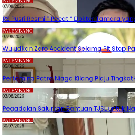
PALEMBANG
07/08/2026
RS Pusri Resmi ” Pecat ” Dokter Tamara yang
PALEMBANG
07/08/2026
Wujudkan Zero Accident Selama Pit Stop Pa
PALEMBANG
05/08/2026
Pertamina Patra Niaga Kilang Plaju Tingk
PALEMBANG
03/08/2026
Pegadaian Salurkan Bantuan TJSL untuk 
PALEMBANG
30/07/2026