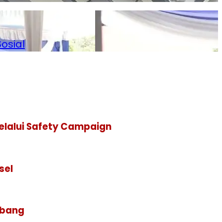
osial
Melalui Safety Campaign
sel
mbang