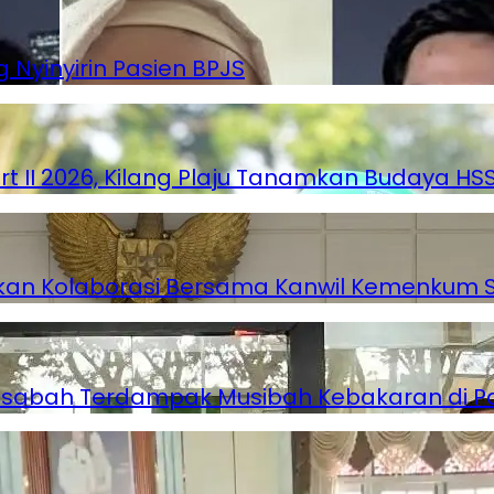
 Nyinyirin Pasien BPJS
rt II 2026, Kilang Plaju Tanamkan Budaya H
atkan Kolaborasi Bersama Kanwil Kemenkum 
Nasabah Terdampak Musibah Kebakaran di 