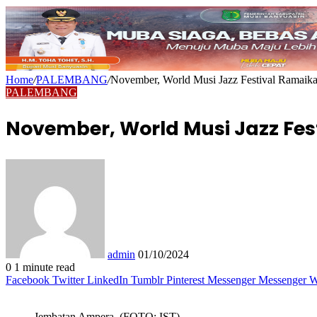
Home
/
PALEMBANG
/
November, World Musi Jazz Festival Ramai
PALEMBANG
November, World Musi Jazz F
Send
an
email
admin
01/10/2024
0
1 minute read
Facebook
Twitter
LinkedIn
Tumblr
Pinterest
Messenger
Messenger
W
Jembatan Ampera. (FOTO: IST).