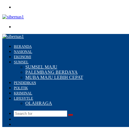
Menu
Search
for
BERANDA
NASIONAL
EKONOMI
SUMSEL
SUMSEL MAJU
PALEMBANG BERDAYA
MUBA MAJU LEBIH CEPAT
PENDIDIKAN
POLITIK
KRIMINAL
LIFESYTLE
OLAHRAGA
Search
Switch
for
skin
Sidebar