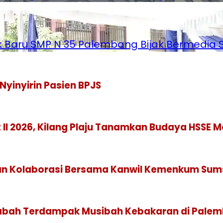
ik Baru SMP N 35 Palembang Bijak Bermedia S
Nyinyirin Pasien BPJS
 II 2026, Kilang Plaju Tanamkan Budaya HSSE 
tkan Kolaborasi Bersama Kanwil Kemenkum Sum
sabah Terdampak Musibah Kebakaran di Pale