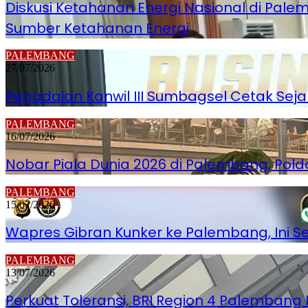
Diskusi Ketahanan Energi Nasional di Pa
Sumber Ketahanan Energi
PALEMBANG
27/07/2026
Pegadaian Kanwil III Sumbagsel Cetak Seja
PALEMBANG
16/07/2026
Nobar Piala Dunia 2026 di Palembang, Po
PALEMBANG
15/07/2026
Wapres Gibran Kunker ke Palembang, Ini 
PALEMBANG
13/07/2026
Perkuat Toleransi, BRI Region 4 Palemban