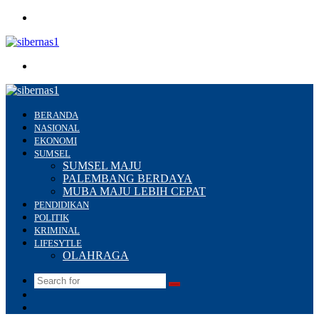
Menu
Search
for
BERANDA
NASIONAL
EKONOMI
SUMSEL
SUMSEL MAJU
PALEMBANG BERDAYA
MUBA MAJU LEBIH CEPAT
PENDIDIKAN
POLITIK
KRIMINAL
LIFESYTLE
OLAHRAGA
Search
Switch
for
skin
Sidebar