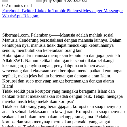
jemy saputra
28/02/2025
0
2 minutes read
Facebook
Twitter
LinkedIn
Tumblr
Pinterest
Messenger
Messenger
WhatsApp
Telegram
Sibernas1.com, Palembang——Manusia adalah mahluk sosial.
Manusia Cenderung bersosialisasi dengan manusia lainnya. Dalam
kehidupan nya, manusia tidak dapat mencukupi kebutuhannya
sendiri, membutuhkan keberadaan orang lain.
Hubungan antar manusia merupakan kebutuhan dan juga perintah
Allah SWT. Namun ketika hubungan tersebut dilatarbelakangi
kecurangan, penyimpangan, penyalahgunaan kepercayaan,
wewenang dan kekuasaan serta bertujuan mendapatkan keuntungan
sepihak, maka jelas hal itu bertentangan dengan ajaran Islam.
Korupsi dan suap menyuap sangat bertentangan dengan ajaran
Islam!
Tidak sedikit para koruptor yang mengaku beragama Islam dan
bahkan terlihat melaksanakan ibadah dengan baik. Tetapi, mengapa
mereka masih tetap melakukan korupsi?
Tidak sedikit orang yang beranggapan, korupsi dan suap menyuap
adalah sebuah kebiasaan dan kewajaran. Korupsi dan suap menyuap
seakan akan bukan merupakan pelanggaran agama. Padahal,
korupsi dan suap menyuap merupakan penyakit yang sangat
berbahaya. Tindakan korupsi dan suap menyuap merusak tatanan