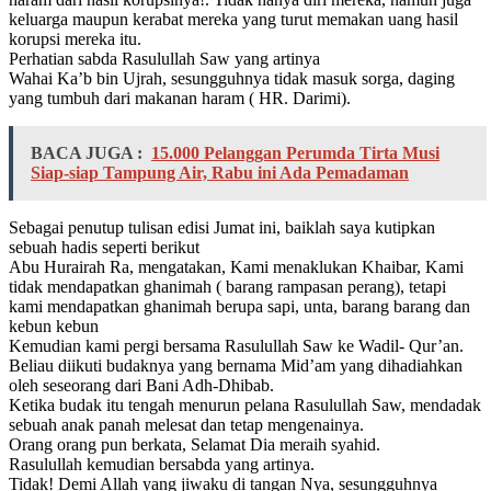
keluarga maupun kerabat mereka yang turut memakan uang hasil
korupsi mereka itu.
Perhatian sabda Rasulullah Saw yang artinya
Wahai Ka’b bin Ujrah, sesungguhnya tidak masuk sorga, daging
yang tumbuh dari makanan haram ( HR. Darimi).
BACA JUGA :
15.000 Pelanggan Perumda Tirta Musi
Siap-siap Tampung Air, Rabu ini Ada Pemadaman
Sebagai penutup tulisan edisi Jumat ini, baiklah saya kutipkan
sebuah hadis seperti berikut
Abu Hurairah Ra, mengatakan, Kami menaklukan Khaibar, Kami
tidak mendapatkan ghanimah ( barang rampasan perang), tetapi
kami mendapatkan ghanimah berupa sapi, unta, barang barang dan
kebun kebun
Kemudian kami pergi bersama Rasulullah Saw ke Wadil- Qur’an.
Beliau diikuti budaknya yang bernama Mid’am yang dihadiahkan
oleh seseorang dari Bani Adh-Dhibab.
Ketika budak itu tengah menurun pelana Rasulullah Saw, mendadak
sebuah anak panah melesat dan tetap mengenainya.
Orang orang pun berkata, Selamat Dia meraih syahid.
Rasulullah kemudian bersabda yang artinya.
Tidak! Demi Allah yang jiwaku di tangan Nya, sesungguhnya