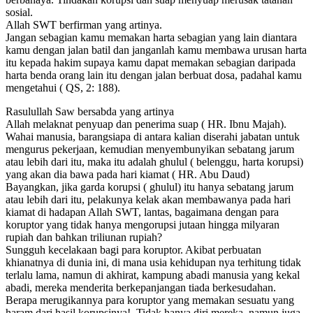
sosial.
Allah SWT berfirman yang artinya.
Jangan sebagian kamu memakan harta sebagian yang lain diantara
kamu dengan jalan batil dan janganlah kamu membawa urusan harta
itu kepada hakim supaya kamu dapat memakan sebagian daripada
harta benda orang lain itu dengan jalan berbuat dosa, padahal kamu
mengetahui ( QS, 2: 188).
Rasulullah Saw bersabda yang artinya
Allah melaknat penyuap dan penerima suap ( HR. Ibnu Majah).
Wahai manusia, barangsiapa di antara kalian diserahi jabatan untuk
mengurus pekerjaan, kemudian menyembunyikan sebatang jarum
atau lebih dari itu, maka itu adalah ghulul ( belenggu, harta korupsi)
yang akan dia bawa pada hari kiamat ( HR. Abu Daud)
Bayangkan, jika garda korupsi ( ghulul) itu hanya sebatang jarum
atau lebih dari itu, pelakunya kelak akan membawanya pada hari
kiamat di hadapan Allah SWT, lantas, bagaimana dengan para
koruptor yang tidak hanya mengorupsi jutaan hingga milyaran
rupiah dan bahkan triliunan rupiah?
Sungguh kecelakaan bagi para koruptor. Akibat perbuatan
khianatnya di dunia ini, di mana usia kehidupan nya terhitung tidak
terlalu lama, namun di akhirat, kampung abadi manusia yang kekal
abadi, mereka menderita berkepanjangan tiada berkesudahan.
Berapa merugikannya para koruptor yang memakan sesuatu yang
haram dari hasil korupsinya!. Tidak hanya diri mereka, namun juga