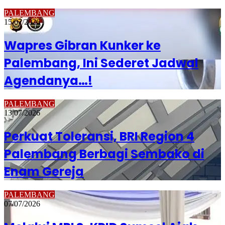
PALEMBANG
15/07/2026
Wapres Gibran Kunker ke
Palembang, Ini Sederet Jadwal
Agendanya…!
PALEMBANG
13/07/2026
Perkuat Toleransi, BRI Region 4
Palembang Berbagi Sembako di
Enam Gereja
PALEMBANG
07/07/2026