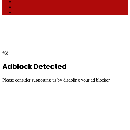
Facebook
TikTok
RSS
Facebook
Twitter
WhatsApp
Telegram
Back
to
top
button
%d
Adblock Detected
Please consider supporting us by disabling your ad blocker