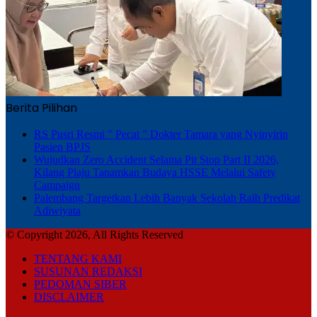
Berita Pilihan
RS Pusri Resmi ” Pecat ” Dokter Tamara yang Nyinyirin
Pasien BPJS
Wujudkan Zero Accident Selama Pit Stop Part II 2026,
Kilang Plaju Tanamkan Budaya HSSE Melalui Safety
Campaign
Palembang Targetkan Lebih Banyak Sekolah Raih Predikat
Adiwiyata
© Copyright 2026, All Rights Reserved
TENTANG KAMI
SUSUNAN REDAKSI
PEDOMAN SIBER
DISCLAIMER