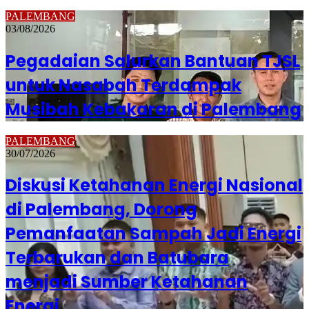
PALEMBANG
03/08/2026
Pegadaian Salurkan Bantuan TJSL
untuk Nasabah Terdampak
Musibah Kebakaran di Palembang
PALEMBANG
30/07/2026
Diskusi Ketahanan Energi Nasional
di Palembang, Dorong
Pemanfaatan Sampah Jadi Energi
Terbarukan dan Batubara
menjadi Sumber Ketahanan
Energi