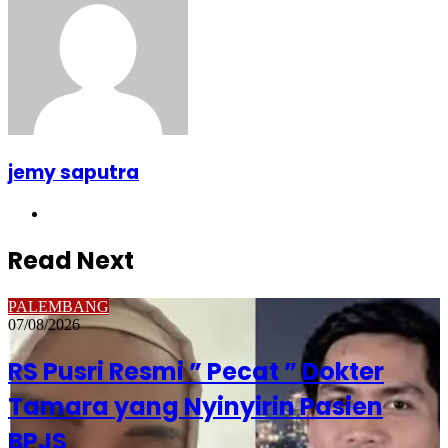
jemy saputra
Website
Read Next
PALEMBANG
07/08/2026
RS Pusri Resmi ” Pecat ” Dokter
Tamara yang Nyinyirin Pasien
BPJS