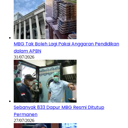
MBG Tak Boleh Lagi Pakai Anggaran Pendidikan
dalam APBN
31/07/2026
Sebanyak 833 Dapur MBG Resmi Ditutup
Permanen
27/07/2026