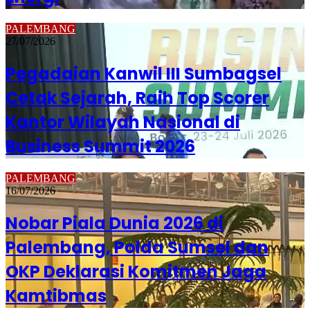
PALEMBANG
27/07/2026
Pegadaian Kanwil III Sumbagsel
Cetak Sejarah, Raih Top Scorer
Kantor Wilayah Nasional di
Business Summit 2026
PALEMBANG
16/07/2026
Nobar Piala Dunia 2026 di
Palembang, Polda Sumsel dan
OKP Deklarasi Komitmen Jaga
Kamtibmas