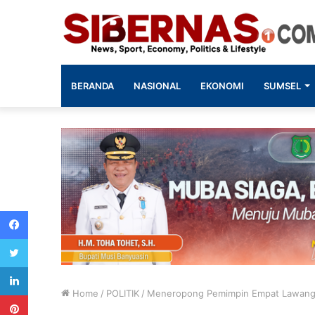
BERANDA
NASIONAL
EKONOMI
SUMSEL
Facebook
Twitter
LinkedIn
Home
/
POLITIK
/
Meneropong Pemimpin Empat Lawang d
Pinterest