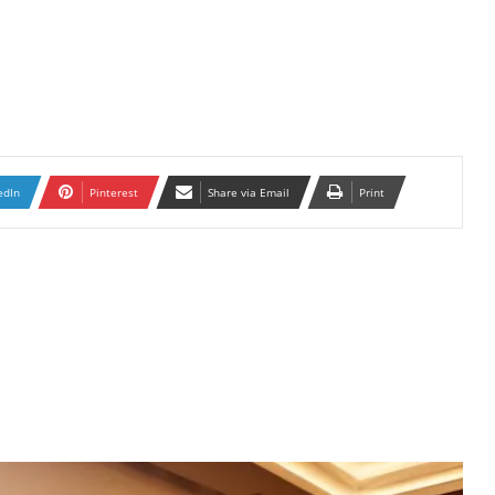
edIn
Pinterest
Share via Email
Print