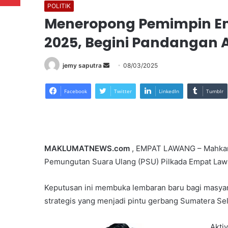
POLITIK
Meneropong Pemimpin E
2025, Begini Pandangan A
Send
jemy saputra
08/03/2025
an
email
Facebook
Twitter
LinkedIn
Tumblr
MAKLUMAT
NEWS.com
, EMPAT LAWANG – Mahkama
Pemungutan Suara Ulang (PSU) Pilkada Empat Lawa
Keputusan ini membuka lembaran baru bagi masya
strategis yang menjadi pintu gerbang Sumatera Se
Akti