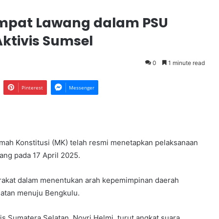
mpat Lawang dalam PSU
ktivis Sumsel
0
1 minute read
Pinterest
Messenger
h Konstitusi (MK) telah resmi menetapkan pelaksanaan
ng pada 17 April 2025.
rakat dalam menentukan arah kepemimpinan daerah
latan menuju Bengkulu.
vis Sumatera Selatan, Novri Helmi, turut angkat suara