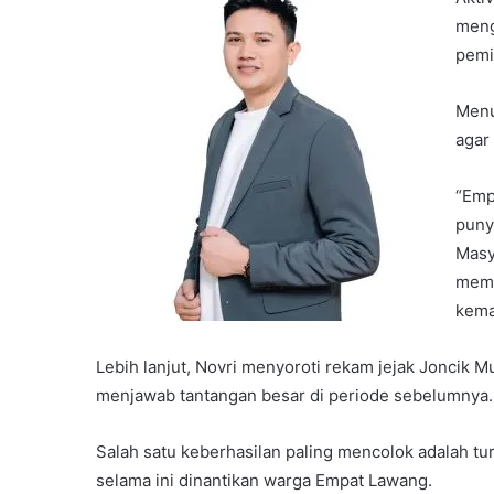
meng
pemi
Menu
agar
“Emp
puny
Masy
memi
kema
Lebih lanjut, Novri menyoroti rekam jejak Joncik 
menjawab tantangan besar di periode sebelumnya.
Salah satu keberhasilan paling mencolok adalah tu
selama ini dinantikan warga Empat Lawang.