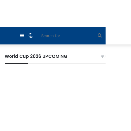
Sidebar
Switch
Search
skin
for
World Cup 2026 UPCOMING