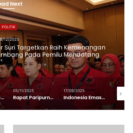
ead Next
POLITIK
18/12/2025
ur Suri Targetkan Raih Kemenangan
alembang Pada Pemilu Mendatang
05/11/2025
17/09/2025
05/08/20
NasDem Sumsel Kukuhkan 14 DPD Baru, Herman Deru: Target 2029 Menang…!
Rapat Paripurna Nyaris Tak Kuorum, Ivan Sindir Keras DPRD: Kalau Tak Mampu Hadir, Biar Saya Saja yang Jadi Anggota Dewan
Indonesia Emas 2045: Harapan Baru Pasca PBB Akui Palestina