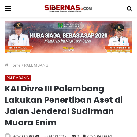
Menu
S
fo
Home
/
PALEMBANG
PALEMBANG
KAI Divre III Palembang
Lakukan Penertiban Aset di
Jalan Jenderal Sudirman
Muara Enim
Send
jemy saputra
04/03/2025
0
2 minutes read