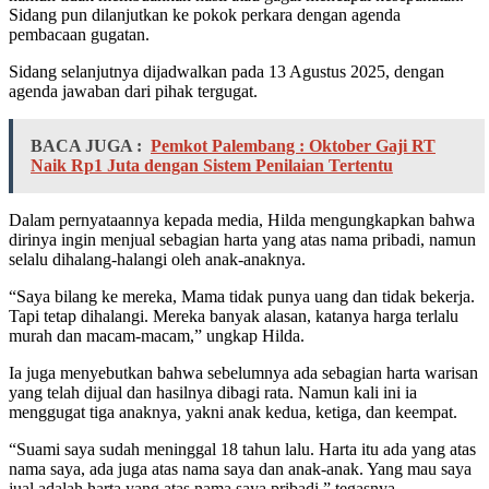
Sidang pun dilanjutkan ke pokok perkara dengan agenda
pembacaan gugatan.
Sidang selanjutnya dijadwalkan pada 13 Agustus 2025, dengan
agenda jawaban dari pihak tergugat.
BACA JUGA :
Pemkot Palembang : Oktober Gaji RT
Naik Rp1 Juta dengan Sistem Penilaian Tertentu
Dalam pernyataannya kepada media, Hilda mengungkapkan bahwa
dirinya ingin menjual sebagian harta yang atas nama pribadi, namun
selalu dihalang-halangi oleh anak-anaknya.
“Saya bilang ke mereka, Mama tidak punya uang dan tidak bekerja.
Tapi tetap dihalangi. Mereka banyak alasan, katanya harga terlalu
murah dan macam-macam,” ungkap Hilda.
Ia juga menyebutkan bahwa sebelumnya ada sebagian harta warisan
yang telah dijual dan hasilnya dibagi rata. Namun kali ini ia
menggugat tiga anaknya, yakni anak kedua, ketiga, dan keempat.
“Suami saya sudah meninggal 18 tahun lalu. Harta itu ada yang atas
nama saya, ada juga atas nama saya dan anak-anak. Yang mau saya
jual adalah harta yang atas nama saya pribadi,” tegasnya.