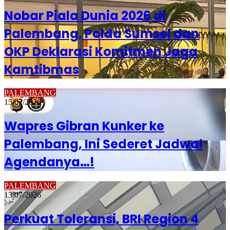
Nobar Piala Dunia 2026 di
Palembang, Polda Sumsel dan
OKP Deklarasi Komitmen Jaga
Kamtibmas
PALEMBANG
15/07/2026
Wapres Gibran Kunker ke
Palembang, Ini Sederet Jadwal
Agendanya…!
PALEMBANG
13/07/2026
Perkuat Toleransi, BRI Region 4