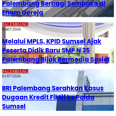
Palembang Berbagi Sembako di
Enam Gereja
PALEMBANG
07/07/2026
Melalui MPLS, KPID Sumsel Ajak
Peserta Didik Baru SMP N 35
Palembang Bijak Bermedia Sosial
PALEMBANG
01/07/2026
BRI Palembang Serahkan Kasus
Dugaan Kredit Fiktif ke Polda
Sumsel