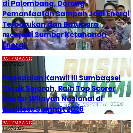
di Palembang, Dorong
Pemanfaatan Sampah Jadi Energi
Terbarukan dan Batubara
menjadi Sumber Ketahanan
Energi
PALEMBANG
27/07/2026
Pegadaian Kanwil III Sumbagsel
Cetak Sejarah, Raih Top Scorer
Kantor Wilayah Nasional di
Business Summit 2026
PALEMBANG
16/07/2026