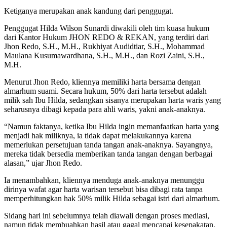
Ketiganya merupakan anak kandung dari penggugat.
Penggugat Hilda Wilson Sunardi diwakili oleh tim kuasa hukum
dari Kantor Hukum JHON REDO & REKAN, yang terdiri dari
Jhon Redo, S.H., M.H., Rukhiyat Audidtiar, S.H., Mohammad
Maulana Kusumawardhana, S.H., M.H., dan Rozi Zaini, S.H.,
M.H.
Menurut Jhon Redo, kliennya memiliki harta bersama dengan
almarhum suami. Secara hukum, 50% dari harta tersebut adalah
milik sah Ibu Hilda, sedangkan sisanya merupakan harta waris yang
seharusnya dibagi kepada para ahli waris, yakni anak-anaknya.
“Namun faktanya, ketika Ibu Hilda ingin memanfaatkan harta yang
menjadi hak miliknya, ia tidak dapat melakukannya karena
memerlukan persetujuan tanda tangan anak-anaknya. Sayangnya,
mereka tidak bersedia memberikan tanda tangan dengan berbagai
alasan,” ujar Jhon Redo.
Ia menambahkan, kliennya menduga anak-anaknya menunggu
dirinya wafat agar harta warisan tersebut bisa dibagi rata tanpa
memperhitungkan hak 50% milik Hilda sebagai istri dari almarhum.
Sidang hari ini sebelumnya telah diawali dengan proses mediasi,
namun tidak membuahkan hasil atau gagal mencapai kesepakatan.