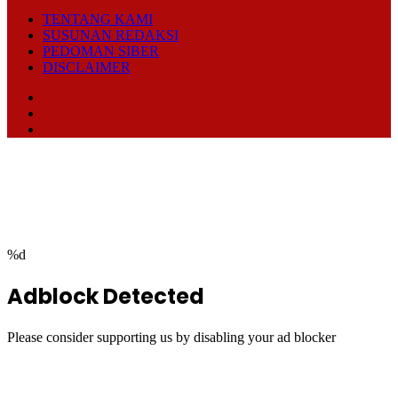
TENTANG KAMI
SUSUNAN REDAKSI
PEDOMAN SIBER
DISCLAIMER
Facebook
TikTok
RSS
Facebook
Twitter
WhatsApp
Telegram
Back
to
top
button
%d
Adblock Detected
Please consider supporting us by disabling your ad blocker