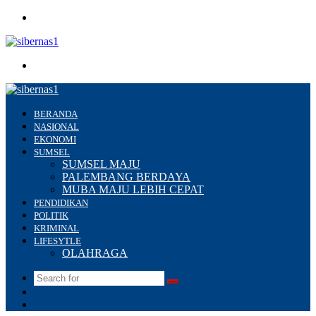
Menu
Search
for
BERANDA
NASIONAL
EKONOMI
SUMSEL
SUMSEL MAJU
PALEMBANG BERDAYA
MUBA MAJU LEBIH CEPAT
PENDIDIKAN
POLITIK
KRIMINAL
LIFESYTLE
OLAHRAGA
Search
Switch
for
skin
Sidebar