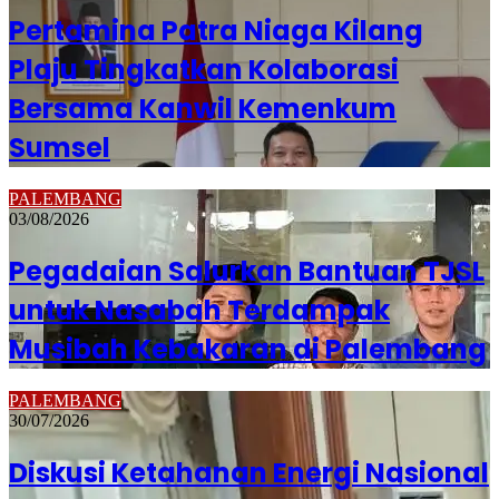
Pertamina Patra Niaga Kilang
Plaju Tingkatkan Kolaborasi
Bersama Kanwil Kemenkum
Sumsel
PALEMBANG
03/08/2026
Pegadaian Salurkan Bantuan TJSL
untuk Nasabah Terdampak
Musibah Kebakaran di Palembang
PALEMBANG
30/07/2026
Diskusi Ketahanan Energi Nasional