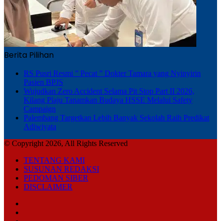
Berita Pilihan
RS Pusri Resmi ” Pecat ” Dokter Tamara yang Nyinyirin
Pasien BPJS
Wujudkan Zero Accident Selama Pit Stop Part II 2026,
Kilang Plaju Tanamkan Budaya HSSE Melalui Safety
Campaign
Palembang Targetkan Lebih Banyak Sekolah Raih Predikat
Adiwiyata
© Copyright 2026, All Rights Reserved
TENTANG KAMI
SUSUNAN REDAKSI
PEDOMAN SIBER
DISCLAIMER
Facebook
TikTok
RSS