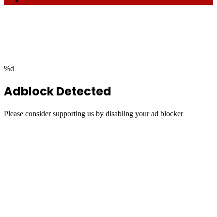
Facebook
Twitter
WhatsApp
Telegram
Back
to
top
button
%d
Adblock Detected
Please consider supporting us by disabling your ad blocker