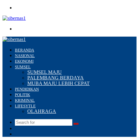
Menu
Search
for
BERANDA
NASIONAL
EKONOMI
SUMSEL
SUMSEL MAJU
PALEMBANG BERDAYA
MUBA MAJU LEBIH CEPAT
PENDIDIKAN
POLITIK
KRIMINAL
LIFESYTLE
OLAHRAGA
Search
Switch
for
skin
Sidebar