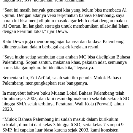
“Saat ini masih banyak generasi kita yang belum bisa membaca Al
Quran. Dengan adanya versi terjemahan bahasa Palembang, saya
harap ini bisa menjadi pintu masuk agar lebih dekat dengan makna
Al Quran. Ini langkah strategis untuk membumikan nilai-nilai Islam
dengan kearifan lokal,” ujar Dewa.
Ratu Dewa juga mendorong agar bahasa dan budaya Palembang
diintegrasikan dalam berbagai aspek kegiatan resmi.
“Saya ingin setiap sambutan atau arahan MC bisa diselipkan Bahasa
Palembang. Sopan santun, makanan khas, pakaian adat, semuanya
harus kita gaungkan. Ini identitas kita,” tegasnya.
Sementara itu, Edi Ari’fai, salah satu tim penulis Mulok Bahasa
Palembang, mengungkapkan rasa bangganya.
Ia menyebut bahwa buku Muatan Lokal Bahasa Palembang telah
dirintis sejak 2003, dan kini resmi digunakan di sekolah-sekolah SD
hingga SMA sejak terbitnya Peraturan Wali Kota (Perwali) tahun
2023.
“Mulok Bahasa Palembang ini sudah masuk dalam kurikulum
sekolah, dimulai dari kelas 3 hingga 6 SD, serta kelas 7 sampai 9
SMP. Ini capaian luar biasa karena sejak 2003, kami konsisten