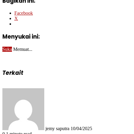
Bagikan ini:
Facebook
X
Menyukai ini:
Suka
Memuat...
Terkait
Send
an
email
jemy saputra
10/04/2025
0
1 minute read