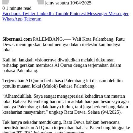
jemy saputra
10/04/2025
0
1 minute read
Facebook
Twitter
LinkedIn
Tumblr
Pinterest
Messenger
Messenger
WhatsApp
Telegram
Sibernas1.com
PALEMBANG,—– Wali Kota Palembang, Ratu
Dewa, menunjukkan komitmennya dalam melestarikan budaya
lokal.
Kali ini, langkah visionernya diwujudkan melalui dukungan
terhadap gerakan membaca Al Quran dengan terjemahan dalam
bahasa Palembang.
Terjemahan Al Quran berbahasa Palembang ini disusun oleh tim
penulis muatan lokal (Mulok) Bahasa Palembang.
“Alhamdulillah. Saya sangat mengapresiasi kehadiran tim muatan
lokal Bahasa Palembang hari ini. Ini adalah harapan besar saya agar
budaya Palembang tidak hanya hidup, tapi juga berkembang dalam
keseharian masyarakat,” ungkap Ratu Dewa, Selasa (9/4/2025).
Tak hanya sekadar mendukung, Ratu Dewa bahkan berencana
mendistribusikan Al Quran terjemahan bahasa Palembang hingga ke
tingkat RT, RW, kelurahan, serta kecamatan.