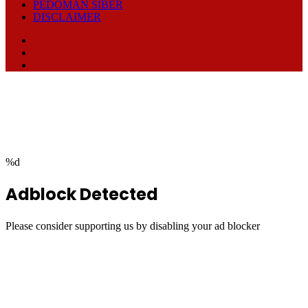
PEDOMAN SIBER
DISCLAIMER
Facebook
TikTok
RSS
Facebook
Twitter
WhatsApp
Telegram
Back
to
top
button
%d
Adblock Detected
Please consider supporting us by disabling your ad blocker