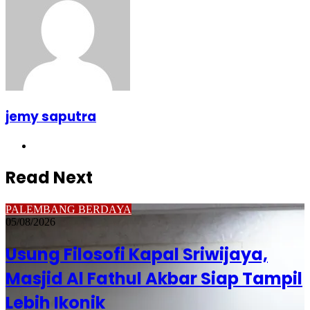
jemy saputra
Website
Read Next
PALEMBANG BERDAYA
05/08/2026
Usung Filosofi Kapal Sriwijaya,
Masjid Al Fathul Akbar Siap Tampil
Lebih Ikonik