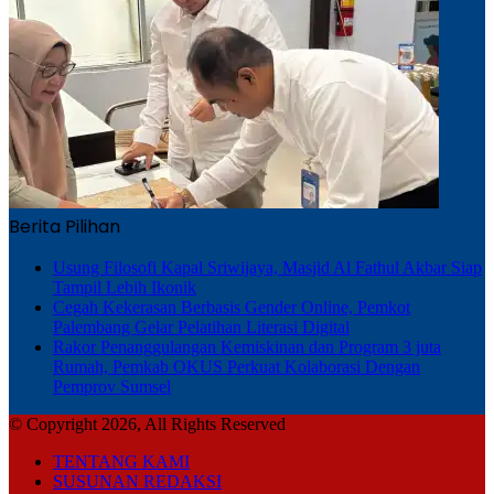
Berita Pilihan
Usung Filosofi Kapal Sriwijaya, Masjid Al Fathul Akbar Siap
Tampil Lebih Ikonik
Cegah Kekerasan Berbasis Gender Online, Pemkot
Palembang Gelar Pelatihan Literasi Digital
Rakor Penanggulangan Kemiskinan dan Program 3 juta
Rumah, Pemkab OKUS Perkuat Kolaborasi Dengan
Pemprov Sumsel
© Copyright 2026, All Rights Reserved
TENTANG KAMI
SUSUNAN REDAKSI