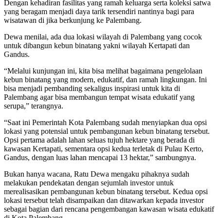
Dengan kehadiran fasilitas yang ramah keluarga serta koleksi satwa
yang beragam menjadi daya tarik tersendiri nantinya bagi para
wisatawan di jika berkunjung ke Palembang.
Dewa menilai, ada dua lokasi wilayah di Palembang yang cocok
untuk dibangun kebun binatang yakni wilayah Kertapati dan
Gandus.
“Melalui kunjungan ini, kita bisa melihat bagaimana pengelolaan
kebun binatang yang modern, edukatif, dan ramah lingkungan. Ini
bisa menjadi pembanding sekaligus inspirasi untuk kita di
Palembang agar bisa membangun tempat wisata edukatif yang
serupa,” terangnya.
“Saat ini Pemerintah Kota Palembang sudah menyiapkan dua opsi
lokasi yang potensial untuk pembangunan kebun binatang tersebut.
Opsi pertama adalah lahan seluas tujuh hektare yang berada di
kawasan Kertapati, sementara opsi kedua terletak di Pulau Kerto,
Gandus, dengan luas lahan mencapai 13 hektar,” sambungnya.
Bukan hanya wacana, Ratu Dewa mengaku pihaknya sudah
melakukan pendekatan dengan sejumlah investor untuk
merealisasikan pembangunan kebun binatang tersebut. Kedua opsi
lokasi tersebut telah disampaikan dan ditawarkan kepada investor
sebagai bagian dari rencana pengembangan kawasan wisata edukatif
di Kota Palembang.