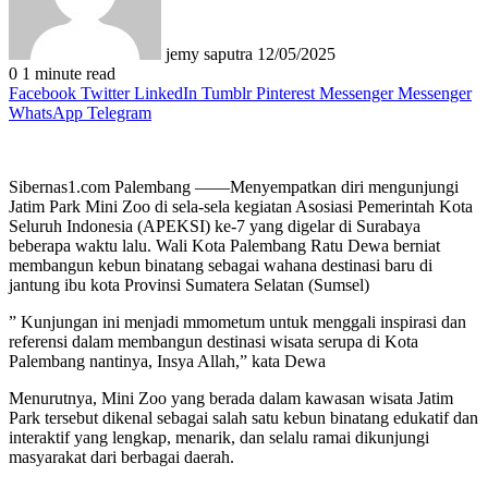
jemy saputra
12/05/2025
0
1 minute read
Facebook
Twitter
LinkedIn
Tumblr
Pinterest
Messenger
Messenger
WhatsApp
Telegram
Sibernas1.com Palembang ——Menyempatkan diri mengunjungi
Jatim Park Mini Zoo di sela-sela kegiatan Asosiasi Pemerintah Kota
Seluruh Indonesia (APEKSI) ke-7 yang digelar di Surabaya
beberapa waktu lalu. Wali Kota Palembang Ratu Dewa berniat
membangun kebun binatang sebagai wahana destinasi baru di
jantung ibu kota Provinsi Sumatera Selatan (Sumsel)
” Kunjungan ini menjadi mmometum untuk menggali inspirasi dan
referensi dalam membangun destinasi wisata serupa di Kota
Palembang nantinya, Insya Allah,” kata Dewa
Menurutnya, Mini Zoo yang berada dalam kawasan wisata Jatim
Park tersebut dikenal sebagai salah satu kebun binatang edukatif dan
interaktif yang lengkap, menarik, dan selalu ramai dikunjungi
masyarakat dari berbagai daerah.