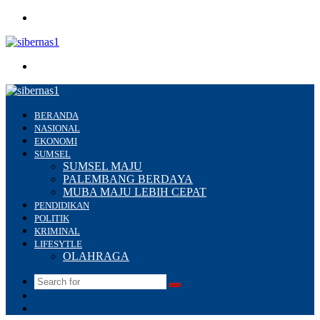
Menu
Search
for
BERANDA
NASIONAL
EKONOMI
SUMSEL
SUMSEL MAJU
PALEMBANG BERDAYA
MUBA MAJU LEBIH CEPAT
PENDIDIKAN
POLITIK
KRIMINAL
LIFESYTLE
OLAHRAGA
Search
Switch
for
skin
Sidebar