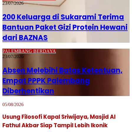
23/07/2026
200 Keluarga di Sukarami Terima
Bantuan Paket Gizi Protein Hewani
dari BAZNAS
PALEMBANG BERDAYA
23/07/2026
Absen Melebihi Batas Ketentuan,
Empat PPPK Palembang
Diberhentikan
05/08/2026
Usung Filosofi Kapal Sriwijaya, Masjid Al
Fathul Akbar Siap Tampil Lebih Ikonik