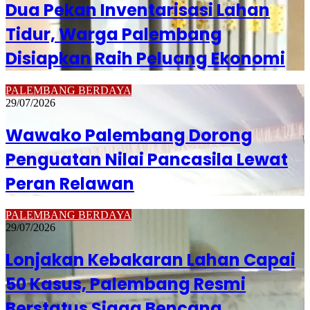
Dua Pekan Inventarisasi Lahan
Tidur, Warga Palembang
Disiapkan Raih Peluang Ekonomi
PALEMBANG BERDAYA
29/07/2026
Wawako Palembang Dorong
Penguatan Nilai Pancasila Lewat
Peran Relawan
PALEMBANG BERDAYA
29/07/2026
Lonjakan Kebakaran Lahan Capai
50 Kasus, Palembang Resmi
Berstatus Siaga Bencana