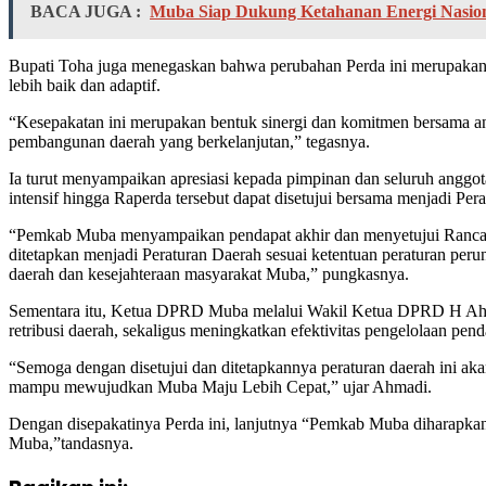
BACA JUGA :
Muba Siap Dukung Ketahanan Energi Nasio
Bupati Toha juga menegaskan bahwa perubahan Perda ini merupakan b
lebih baik dan adaptif.
“Kesepakatan ini merupakan bentuk sinergi dan komitmen bersama a
pembangunan daerah yang berkelanjutan,” tegasnya.
Ia turut menyampaikan apresiasi kepada pimpinan dan seluruh angg
intensif hingga Raperda tersebut dapat disetujui bersama menjadi Per
“Pemkab Muba menyampaikan pendapat akhir dan menyetujui Rancang
ditetapkan menjadi Peraturan Daerah sesuai ketentuan peraturan pe
daerah dan kesejahteraan masyarakat Muba,” pungkasnya.
Sementara itu, Ketua DPRD Muba melalui Wakil Ketua DPRD H Ahmad
retribusi daerah, sekaligus meningkatkan efektivitas pengelolaan pe
“Semoga dengan disetujui dan ditetapkannya peraturan daerah ini a
mampu mewujudkan Muba Maju Lebih Cepat,” ujar Ahmadi.
Dengan disepakatinya Perda ini, lanjutnya “Pemkab Muba diharapk
Muba,”tandasnya.