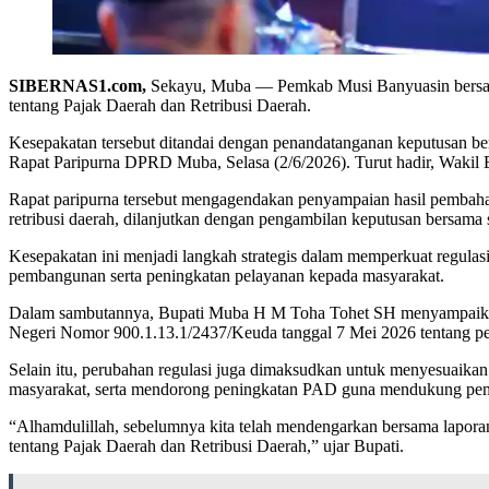
SIBERNAS1.com,
Sekayu, Muba — Pemkab Musi Banyuasin bersam
tentang Pajak Daerah dan Retribusi Daerah.
Kesepakatan tersebut ditandai dengan penandatanganan keputusan b
Rapat Paripurna DPRD Muba, Selasa (2/6/2026). Turut hadir, Waki
Rapat paripurna tersebut mengagendakan penyampaian hasil pembah
retribusi daerah, dilanjutkan dengan pengambilan keputusan bersama
Kesepakatan ini menjadi langkah strategis dalam memperkuat regulasi
pembangunan serta peningkatan pelayanan kepada masyarakat.
Dalam sambutannya, Bupati Muba H M Toha Tohet SH menyampaikan b
Negeri Nomor 900.1.13.1/2437/Keuda tanggal 7 Mei 2026 tentang pe
Selain itu, perubahan regulasi juga dimaksudkan untuk menyesuaikan
masyarakat, serta mendorong peningkatan PAD guna mendukung pe
“Alhamdulillah, sebelumnya kita telah mendengarkan bersama lapo
tentang Pajak Daerah dan Retribusi Daerah,” ujar Bupati.