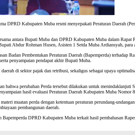
a DPRD Kabupaten Muba resmi menyepakati Peraturan Daerah (Perda
ersama antara Bupati Muba dan DPRD Kabupaten Muba dalam Rapat Par
l Bupati Abdur Rohman Husen, Asisten 1 Setda Muba Ardiansyah, par
asan Badan Pembentukan Peraturan Daerah (Bapemperda) terhadap Ran
 serta penyampaian pendapat akhir Bupati Muba.
 daerah di sektor pajak dan retribusi, sekaligus sebagai upaya optim
ahwa perubahan Perda tersebut dilakukan untuk menindaklanjuti Su
nyampaian hasil evaluasi Peraturan Daerah Kabupaten Muba Nomor 8 
 materi muatan perda dengan ketentuan peraturan perundang-undangan 
mbiayaan pembangunan daerah.
ran Bapemperda DPRD Kabupaten Muba terkait hasil pembahasan Raper