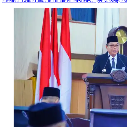
Facebook
Twitter
LinkedIn
Tumblr
Pinterest
Messenger
Messenger
W