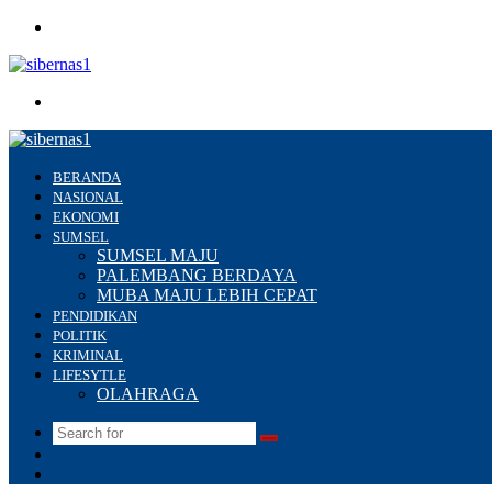
Menu
Search
for
BERANDA
NASIONAL
EKONOMI
SUMSEL
SUMSEL MAJU
PALEMBANG BERDAYA
MUBA MAJU LEBIH CEPAT
PENDIDIKAN
POLITIK
KRIMINAL
LIFESYTLE
OLAHRAGA
Search
Switch
for
skin
Sidebar