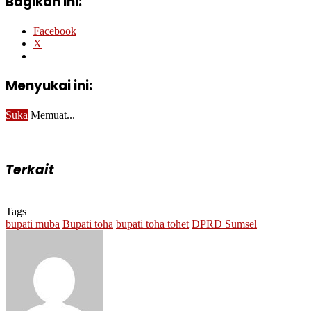
Bagikan ini:
Facebook
X
Menyukai ini:
Suka
Memuat...
Terkait
Tags
bupati muba
Bupati toha
bupati toha tohet
DPRD Sumsel
Send
an
email