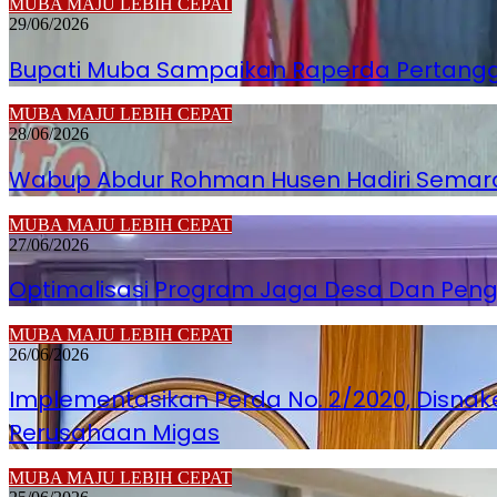
MUBA MAJU LEBIH CEPAT
29/06/2026
Bupati Muba Sampaikan Raperda Pertanggu
MUBA MAJU LEBIH CEPAT
28/06/2026
Wabup Abdur Rohman Husen Hadiri Semara
MUBA MAJU LEBIH CEPAT
27/06/2026
Optimalisasi Program Jaga Desa Dan Pen
MUBA MAJU LEBIH CEPAT
26/06/2026
Implementasikan Perda No. 2/2020, Disnak
Perusahaan Migas
MUBA MAJU LEBIH CEPAT