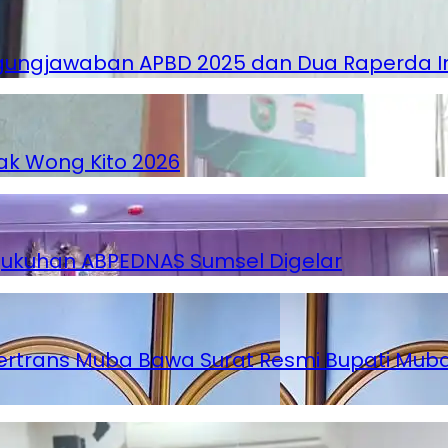
ngjawaban APBD 2025 dan Dua Raperda Insi
k Wong Kito 2026
gukuhan ABPEDNAS Sumsel Digelar
ertrans Muba Bawa Surat Resmi Bupati Muba